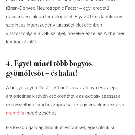
(Brain-Derived Neurotrophic Factor – agyi eredetű
növekedési faktor) termelődését. Egy 2017-es tanulmány
szerint az ingerszegény társasági élet ellenben
visszaszorítja a BDNF szintjét, növelve ezzel az Alzheimer-
kór kockázatát.
4. Egyél minél több bogyós
gyümölcsöt – és halat!
A bogyós gyümölcsök, különösen az áfonya és az eper,
antioxidánsaik révén csökkenthetik az oxidatív stresszt a
szervezetben, ami hozzájárulhat az agy védelméhez és a
memória
megőrzéséhez.
Ha tovább gazdagítanánk étrendünket, egészítsük ki