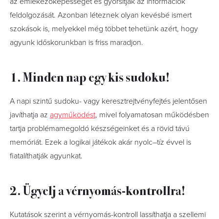
az emlékezőképességet és gyorsítják az információk
feldolgozását. Azonban léteznek olyan kevésbé ismert
szokások is, melyekkel még többet tehetünk azért, hogy
agyunk időskorunkban is friss maradjon.
1. Minden nap egy kis sudoku!
A napi szintű sudoku- vagy keresztrejtvényfejtés jelentősen
javíthatja az
agyműködést
, mivel folyamatosan működésben
tartja problémamegoldó készségeinket és a rövid távú
memóriát. Ezek a logikai játékok akár nyolc–tíz évvel is
fiatalíthatják agyunkat.
2. Ügyelj a vérnyomás-kontrollra!
Kutatások szerint a vérnyomás-kontroll lassíthatja a szellemi