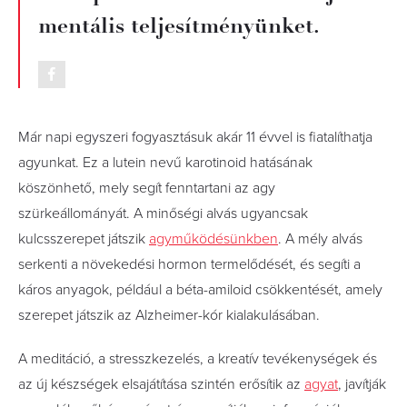
mentális teljesítményünket.
Már napi egyszeri fogyasztásuk akár 11 évvel is fiatalíthatja
agyunkat. Ez a lutein nevű karotinoid hatásának
köszönhető, mely segít fenntartani az agy
szürkeállományát. A minőségi alvás ugyancsak
kulcsszerepet játszik
agyműködésünkben
. A mély alvás
serkenti a növekedési hormon termelődését, és segíti a
káros anyagok, például a béta-amiloid csökkentését, amely
szerepet játszik az Alzheimer-kór kialakulásában.
A meditáció, a stresszkezelés, a kreatív tevékenységek és
az új készségek elsajátítása szintén erősítik az
agyat
, javítják