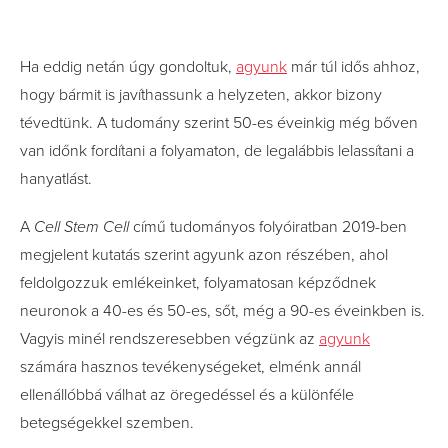
Ha eddig netán úgy gondoltuk,
agyunk
már túl idős ahhoz,
hogy bármit is javíthassunk a helyzeten, akkor bizony
tévedtünk. A tudomány szerint 50-es éveinkig még bőven
van időnk fordítani a folyamaton, de legalábbis lelassítani a
hanyatlást.
A
Cell Stem Cell
című tudományos folyóiratban 2019-ben
megjelent kutatás szerint agyunk azon részében, ahol
feldolgozzuk emlékeinket, folyamatosan képződnek
neuronok a 40-es és 50-es, sőt, még a 90-es éveinkben is.
Vagyis minél rendszeresebben végzünk az
agyunk
számára hasznos tevékenységeket, elménk annál
ellenállóbbá válhat az öregedéssel és a különféle
betegségekkel szemben.