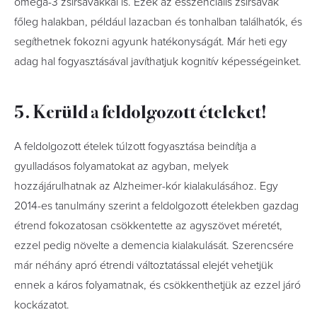
ómega-3 zsírsavakkal is. Ezek az esszenciális zsírsavak
főleg halakban, például lazacban és tonhalban találhatók, és
segíthetnek fokozni agyunk hatékonyságát. Már heti egy
adag hal fogyasztásával javíthatjuk kognitív képességeinket.
5. Kerüld a feldolgozott ételeket!
A feldolgozott ételek túlzott fogyasztása beindítja a
gyulladásos folyamatokat az agyban, melyek
hozzájárulhatnak az Alzheimer-kór kialakulásához. Egy
2014-es tanulmány szerint a feldolgozott ételekben gazdag
étrend fokozatosan csökkentette az agyszövet méretét,
ezzel pedig növelte a demencia kialakulását. Szerencsére
már néhány apró étrendi változtatással elejét vehetjük
ennek a káros folyamatnak, és csökkenthetjük az ezzel járó
kockázatot.