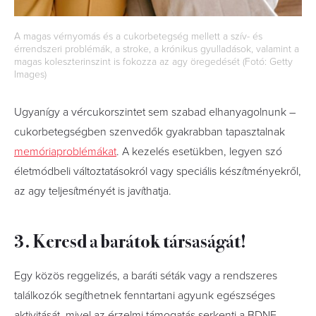
A magas vérnyomás és a cukorbetegség mellett a szív- és
érrendszeri problémák, a stroke, a krónikus gyulladások, valamint a
magas koleszterinszint is fokozza az agy öregedését (Fotó: Getty
Images)
Ugyanígy a vércukorszintet sem szabad elhanyagolnunk –
cukorbetegségben szenvedők gyakrabban tapasztalnak
memóriaproblémákat
. A kezelés esetükben, legyen szó
életmódbeli változtatásokról vagy speciális készítményekről,
az agy teljesítményét is javíthatja.
3. Keresd a barátok társaságát!
Egy közös reggelizés, a baráti séták vagy a rendszeres
találkozók segíthetnek fenntartani agyunk egészséges
aktivitását, mivel az érzelmi támogatás serkenti a BDNF