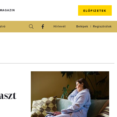
 MAGAZIN
ELŐFIZETEK
ztró
Hírlevél
Belépek
Regisztrálok
aszt