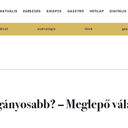
AKTUÁLIS
EGÉSZSÉG
KIKAPCS
GASZTRÓ
HETILAP
DIGITÁLIS
divat
asztrológia
lélek
gas
gányosabb? – Meglepő vál