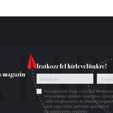
Iratkozz fel hírlevelünkre!
s magazin
Hozzájárulok, hogy a Central Médiacsop
hírlevel(ek)et küldjön számomra, és kö
céllal megkeressen az általam megado
saját vagy üzleti partnerei ajánlatával.
Az adatkezelés részletei