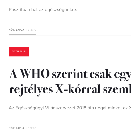
Pusztítóan hat az egészségünkre.
NŐK LAPJA
3 PERC
AKTUÁLIS
A WHO szerint csak együ
rejtélyes X-kórral sze
Az Egészségügyi Világszervezet 2018 óta riogat minket az X
NŐK LAPJA
3 PERC