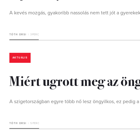
A kevés mozgás, gyakoribb nassolás nem tett jót a gyerek
TÓTH ORSI
3 PERC
AKTUÁLIS
Miért ugrott meg az ön
A szigetországban egyre több nő lesz öngyilkos, ez pedig a 
TÓTH ORSI
5 PERC