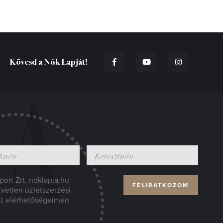
Kövesd a Nők Lapját!
ort Zrt. noklapja.hu
zvetlen üzletszerzési
tt elérhetőségeimen