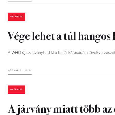
AKTUÁLIS
Vége lehet a túl hangos
A WHO új szabványt ad ki a halláskárosodás növekvő veszél
NŐK LAPJA
3 PERC
AKTUÁLIS
A járvány miatt több az 