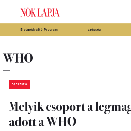
Életmódváltó Program
szépség
WHO
EGÉSZSÉG
Melyik csoport a legma
adott a WHO