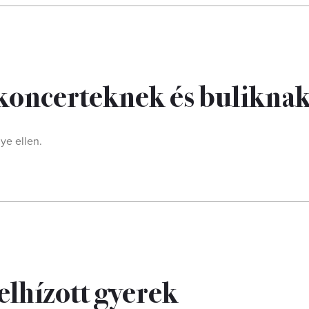
 koncerteknek és bulikna
ye ellen.
elhízott gyerek