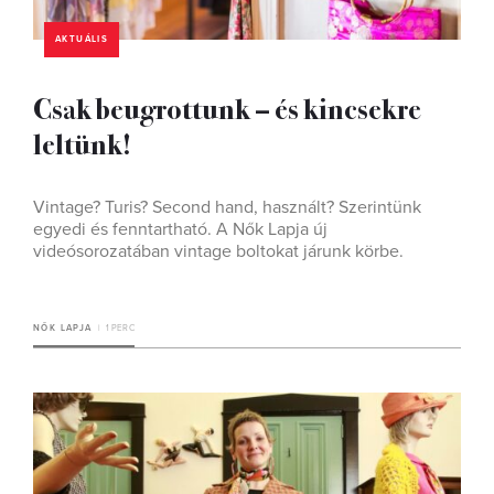
AKTUÁLIS
Csak beugrottunk – és kincsekre
leltünk!
Vintage? Turis? Second hand, használt? Szerintünk
egyedi és fenntartható. A Nők Lapja új
videósorozatában vintage boltokat járunk körbe.
NŐK LAPJA
1 PERC