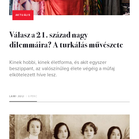
AKTUÁLIS
Válasz a 21. század nagy
dilemmáira? A turkálás művészete
Kinek hobbi, kinek életforma, és akit egyszer
beszippant, az valószínűleg élete végéig a műfaj
elkötelezett híve lesz.
LAMI JULI
6 PERC