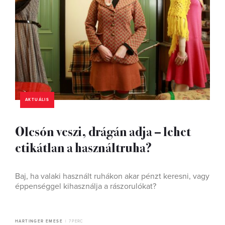
AKTUÁLIS
Olcsón veszi, drágán adja – lehet
etikátlan a használtruha?
Baj, ha valaki használt ruhákon akar pénzt keresni, vagy
éppenséggel kihasználja a rászorulókat?
HARTINGER EMESE
7 PERC