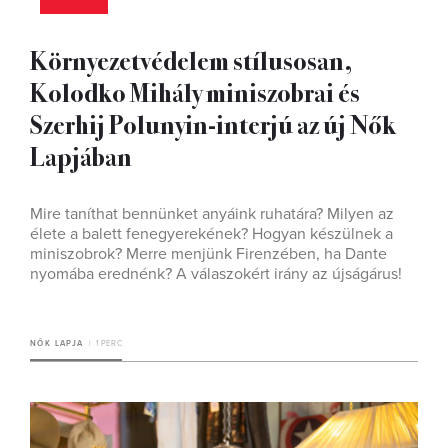
Környezetvédelem stílusosan,
Kolodko Mihály miniszobrai és
Szerhij Polunyin-interjú az új Nők
Lapjában
Mire taníthat bennünket anyáink ruhatára? Milyen az
élete a balett fenegyerekének? Hogyan készülnek a
miniszobrok? Merre menjünk Firenzében, ha Dante
nyomába erednénk? A válaszokért irány az újságárus!
NŐK LAPJA
1 PERC