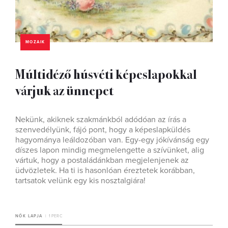
MOZAIK
Múltidéző húsvéti képeslapokkal
várjuk az ünnepet
Nekünk, akiknek szakmánkból adódóan az írás a
szenvedélyünk, fájó pont, hogy a képeslapküldés
hagyománya leáldozóban van. Egy-egy jókívánság egy
díszes lapon mindig megmelengette a szívünket, alig
vártuk, hogy a postaládánkban megjelenjenek az
üdvözletek. Ha ti is hasonlóan éreztetek korábban,
tartsatok velünk egy kis nosztalgiára!
NŐK LAPJA
1 PERC