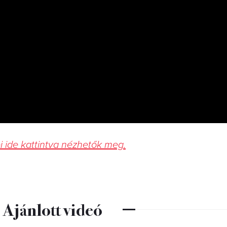
 ide kattintva nézhetők meg.
Ajánlott videó