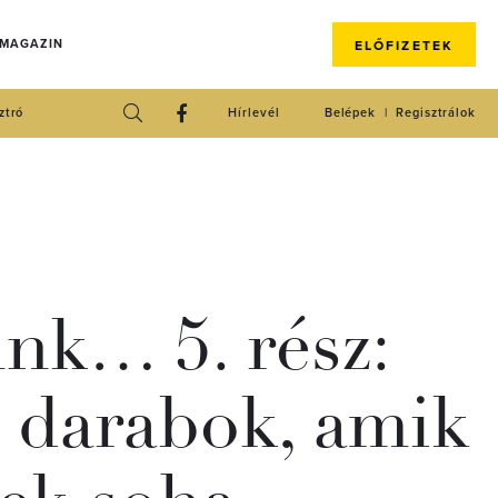
 MAGAZIN
ELŐFIZETEK
ztró
Hírlevél
Belépek
Regisztrálok
nk… 5. rész:
 darabok, amik