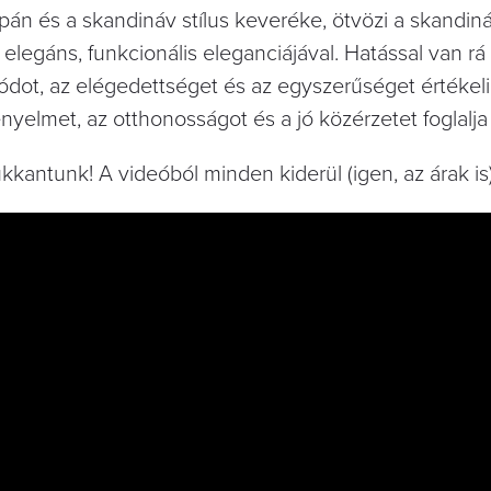
pán és a skandináv stílus keveréke, ötvözi a skandiná
elegáns, funkcionális eleganciájával. Hatással van rá
módot, az elégedettséget és az egyszerűséget értékeli
nyelmet, az otthonosságot és a jó közérzetet foglal
kantunk! A videóból minden kiderül (igen, az árak is)