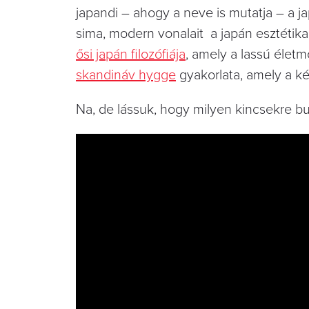
japandi – ahogy a neve is mutatja – a ja
sima, modern vonalait a japán esztétika 
ősi japán filozófiája
, amely a lassú élet
skandináv hygge
gyakorlata, amely a ké
Na, de lássuk, hogy milyen kincsekre buk