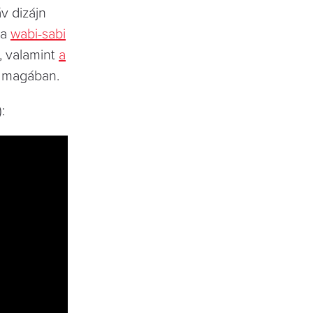
v dizájn
 a
wabi-sabi
, valamint
a
ja magában.
: