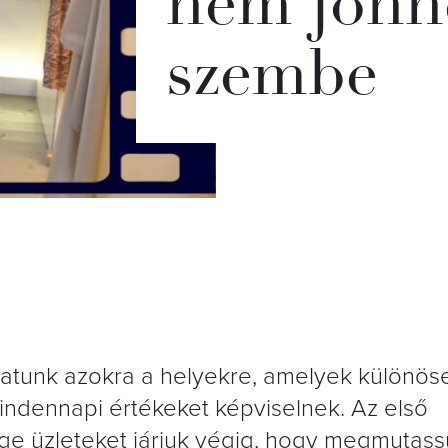
nem jönn
szembe
atunk azokra a helyekre, amelyek különös
indennapi értékeket képviselnek. Az első
ge üzleteket járjuk végig, hogy megmutass