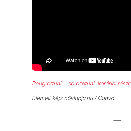
Beugrottunk… sorozatunk korábbi részei
Kiemelt kép: nőklapja.hu / Canva