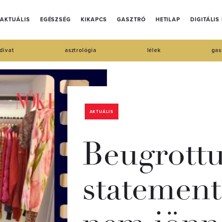
AKTUÁLIS
EGÉSZSÉG
KIKAPCS
GASZTRÓ
HETILAP
DIGITÁLIS
divat
asztrológia
lélek
gas
AKTUÁLIS
Beugrottu
statement