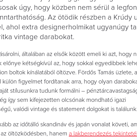
usosak úgy, hogy közben nem sérül a legfo
nntarthatóság. Az ötödik részben a Krúdy u
 ahol extra designerholmikat ugyanúgy tal
ritka vintage darabokat.
ásárolni, általában az elsők között emeli ki azt, hogy
ik előnye kétségkívül az, hogy sokkal egyedibbek leh
on boltok kínálatából öltözve. Fördős Tamás üzlete, 
külön figyelmet fordítanak arra, hogy olyan darabok
aját stílusunkra tudunk formálni – pénztárcavastagsá
ég így sem kifejezetten olcsónak mondható igazi
égű, valódi vintage és statement dolgokat is találunk
kább az időtálló skandináv és japán vonalat követi, a
az öltözködésben, hanem
a lakberendezés tekinteté