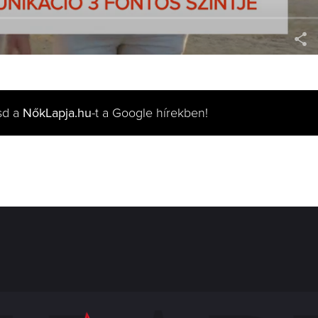
sd a
NőkLapja.hu
-t a Google hírekben!