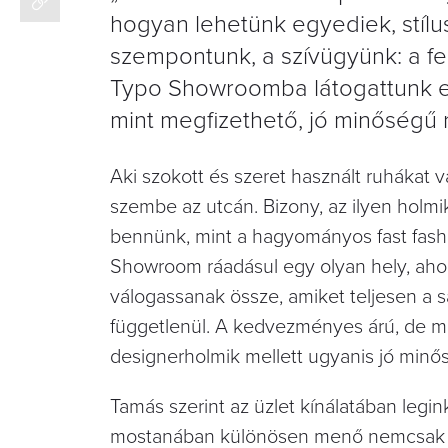
hogyan lehetünk egyediek, stíl
szempontunk, a szívügyünk: a fe
Typo Showroomba látogattunk el,
mint megfizethető, jó minőségű 
Aki szokott és szeret használt ruhákat v
szembe az utcán. Bizony, az ilyen holm
bennünk, mint a hagyományos fast fashi
Showroom ráadásul egy olyan hely, ahol 
válogassanak össze, amiket teljesen a s
függetlenül. A kedvezményes árú, de m
designerholmik mellett ugyanis jó minős
Tamás szerint az üzlet kínálatában legin
mostanában különösen menő nemcsak 