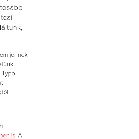
ntosabb
tcai
áltunk,
 nem jönnek
etünk
a Typo
at
gtól
.
mi
ben is
. A