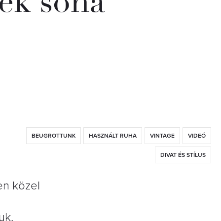
ek soha
BEUGROTTUNK
HASZNÁLT RUHA
VINTAGE
VIDEÓ
DIVAT ÉS STÍLUS
en közel
uk,