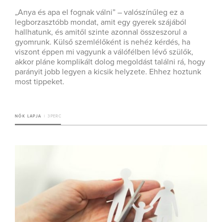
„Anya és apa el fognak válni” – valószínűleg ez a
legborzasztóbb mondat, amit egy gyerek szájából
hallhatunk, és amitől szinte azonnal összeszorul a
gyomrunk. Külső szemlélőként is nehéz kérdés, ha
viszont éppen mi vagyunk a válófélben lévő szülők,
akkor pláne komplikált dolog megoldást találni rá, hogy
parányit jobb legyen a kicsik helyzete. Ehhez hoztunk
most tippeket.
NŐK LAPJA
3 PERC