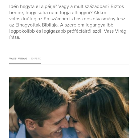
Idén hagyta el a párja? Vagy a múlt században? Biztos
benne, hogy soha nem fogja elhagyni? Akkor
valószínűleg az ön számára is hasznos olvasmány lesz
az Elhagyottak Bibliája. A szerelem legangyalibb,
legpokolibb és legigazabb próféciáiról szól. Vass Virág
írása.
VASS VIRÁG
10 PERC