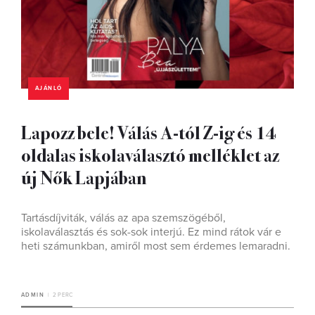
AJÁNLÓ
Lapozz bele! Válás A-tól Z-ig és 14
oldalas iskolaválasztó melléklet az
új Nők Lapjában
Tartásdíjviták, válás az apa szemszögéből,
iskolaválasztás és sok-sok interjú. Ez mind rátok vár e
heti számunkban, amiről most sem érdemes lemaradni.
ADMIN
2 PERC