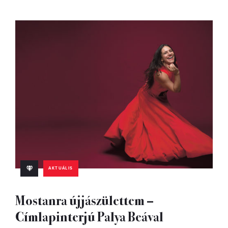
AKTUÁLIS
Mostanra újjászülettem –
Címlapinterjú Palya Beával