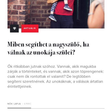
AKTUÁLIS
Miben segíthet a nagyszülő, ha
válnak az unokája szülei?
Ők ritkábban jutnak szóhoz. Vannak, akik magukba
zárják a történteket, és vannak, akik azon töprengenek:
csak nem ők rontottak el valamit? De legtöbben
segíteni szeretnének. Az unokáknak, a válások ártatlan
érintettjeinek.
NŐK LAPJA
6 PERC