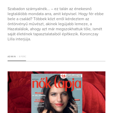
Szabadon szárnyalnék... – ez talán az énekesnő
legtalálóbb mondata arra, amit képvisel. Hogy fér ebbe
bele a család? Többek közt erről kérdeztem az
öntörvényű művészt, akinek legújabb lemeze, a
Hazatalálok, ahogy azt már megszokhattuk tőle, ismét
saját életének tapasztalataiból építkezik. Koronczay
Lilla interjúja.
ADMIN
8 PERC