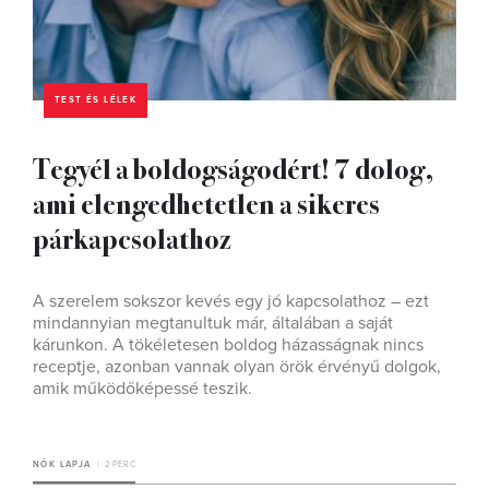
TEST ÉS LÉLEK
Tegyél a boldogságodért! 7 dolog,
ami elengedhetetlen a sikeres
párkapcsolathoz
A szerelem sokszor kevés egy jó kapcsolathoz – ezt
mindannyian megtanultuk már, általában a saját
kárunkon. A tökéletesen boldog házasságnak nincs
receptje, azonban vannak olyan örök érvényű dolgok,
amik működőképessé teszik.
NŐK LAPJA
2 PERC