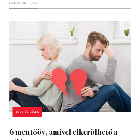
NŐK LAPJA
3 PERC
TEST ÉS LÉLEK
6 mentőöv, amivel elkerülhető a