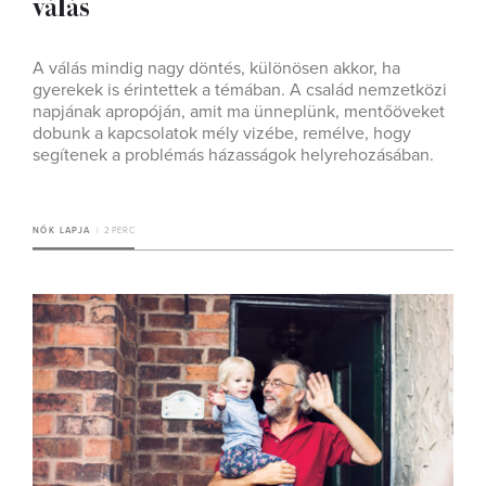
válás
A válás mindig nagy döntés, különösen akkor, ha
gyerekek is érintettek a témában. A család nemzetközi
napjának apropóján, amit ma ünneplünk, mentőöveket
dobunk a kapcsolatok mély vizébe, remélve, hogy
segítenek a problémás házasságok helyrehozásában.
NŐK LAPJA
2 PERC