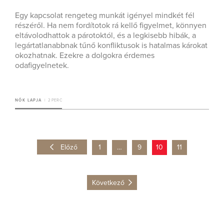
Egy kapcsolat rengeteg munkát igényel mindkét fél
részéről. Ha nem fordítotok rá kellő figyelmet, könnyen
eltávolodhattok a párotoktól, és a legkisebb hibák, a
legártatlanabbnak tűnő konfliktusok is hatalmas károkat
okozhatnak. Ezekre a dolgokra érdemes
odafigyelnetek.
NŐK LAPJA
2 PERC
Előző
1
…
9
10
11
Következő