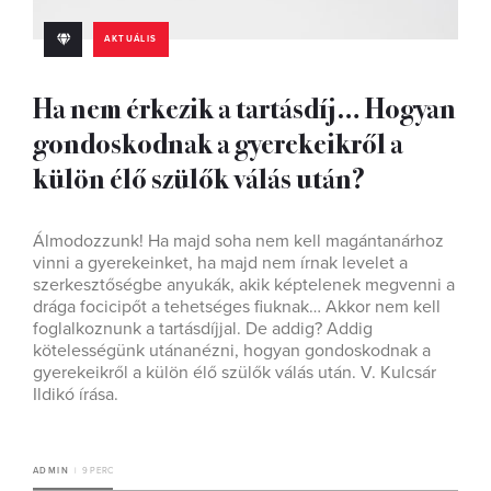
AKTUÁLIS
Ha nem érkezik a tartásdíj… Hogyan
gondoskodnak a gyerekeikről a
külön élő szülők válás után?
Álmodozzunk! Ha majd soha nem kell magántanárhoz
vinni a gyerekeinket, ha majd nem írnak levelet a
szerkesztőségbe anyukák, akik képtelenek megvenni a
drága focicipőt a tehetséges fiuknak… Akkor nem kell
foglalkoznunk a tartásdíjjal. De addig? Addig
kötelességünk utánanézni, hogyan gondoskodnak a
gyerekeikről a külön élő szülők válás után. V. Kulcsár
Ildikó írása.
ADMIN
9 PERC