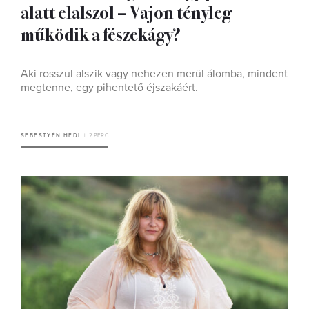
alatt elalszol – Vajon tényleg
működik a fészekágy?
Aki rosszul alszik vagy nehezen merül álomba, mindent
megtenne, egy pihentető éjszakáért.
SEBESTYÉN HÉDI
2 PERC