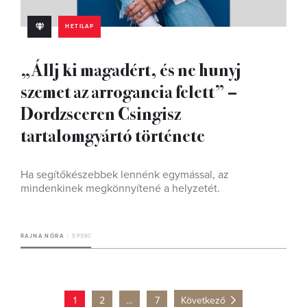
HETILAP
„Állj ki magadért, és ne hunyj
szemet az arrogancia felett” –
Dordzsceren Csingisz
tartalomgyártó története
Ha segítőkészebbek lennénk egymással, az
mindenkinek megkönnyítené a helyzetét.
RAJNA NÓRA
5 PERC
1
2
…
7
Következő