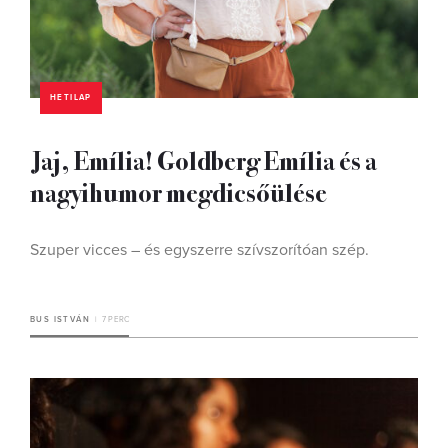
HETILAP
Jaj, Emília! Goldberg Emília és a
nagyihumor megdicsőülése
Szuper vicces – és egyszerre szívszorítóan szép.
BUS ISTVÁN
7 PERC