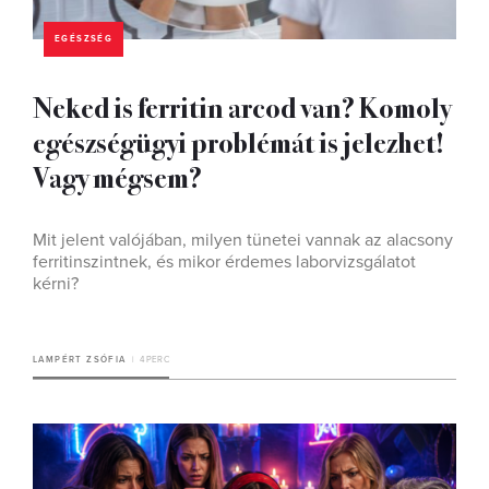
EGÉSZSÉG
Neked is ferritin arcod van? Komoly
egészségügyi problémát is jelezhet!
Vagy mégsem?
Mit jelent valójában, milyen tünetei vannak az alacsony
ferritinszintnek, és mikor érdemes laborvizsgálatot
kérni?
LAMPÉRT ZSÓFIA
4 PERC