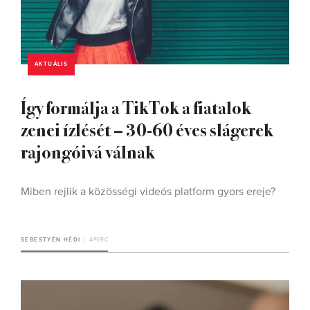
AKTUÁLIS
Így formálja a TikTok a fiatalok
zenei ízlését – 30-60 éves slágerek
rajongóivá válnak
Miben rejlik a közösségi videós platform gyors ereje?
SEBESTYÉN HÉDI
4 PERC