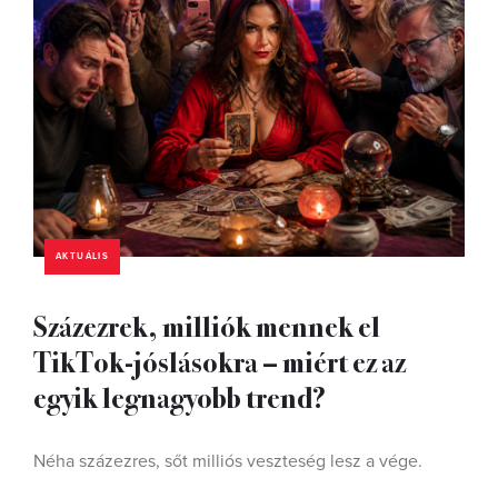
AKTUÁLIS
Százezrek, milliók mennek el
TikTok-jóslásokra – miért ez az
egyik legnagyobb trend?
Néha százezres, sőt milliós veszteség lesz a vége.