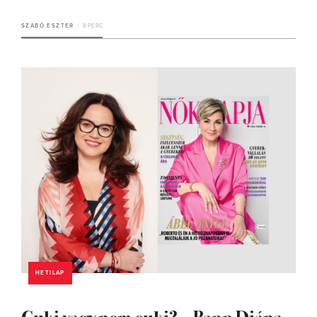
SZABÓ ESZTER
8 PERC
HETILAP
Cuki vagy nem cuki? – Papp Diána