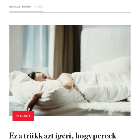
BALÁZS BARBI
3 PERC
AKTUÁLIS
Ez a trükk azt ígéri, hogy percek