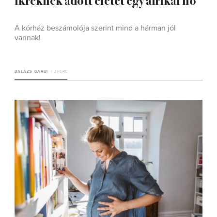
A kórház beszámolója szerint mind a hárman jól
vannak!
BALÁZS BARBI
3 PERC