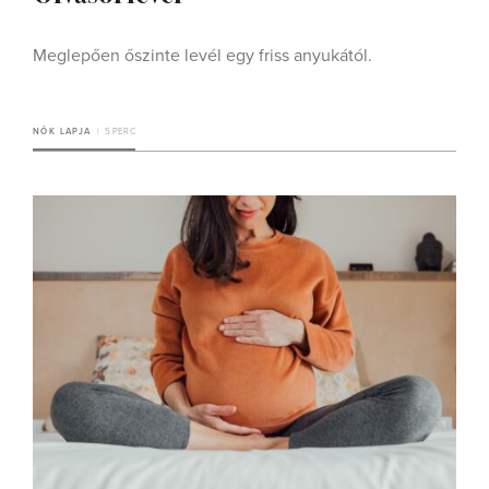
Meglepően őszinte levél egy friss anyukától.
NŐK LAPJA
5 PERC