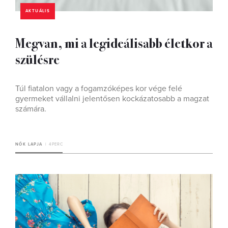
AKTUÁLIS
Megvan, mi a legideálisabb életkor a
szülésre
Túl fiatalon vagy a fogamzóképes kor vége felé
gyermeket vállalni jelentősen kockázatosabb a magzat
számára.
NŐK LAPJA
4 PERC