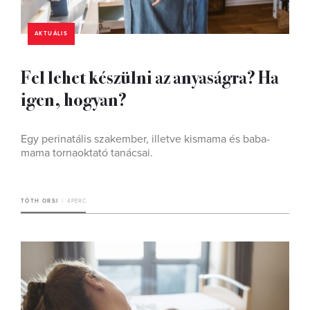
AKTUÁLIS
Fel lehet készülni az anyaságra? Ha
igen, hogyan?
Egy perinatális szakember, illetve kismama és baba-
mama tornaoktató tanácsai.
TÓTH ORSI
4 PERC