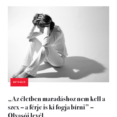
AKTUÁLIS
„Az életben maradáshoz nem kell a
szex – a férje is ki fogja bírni” –
Olvasói levél