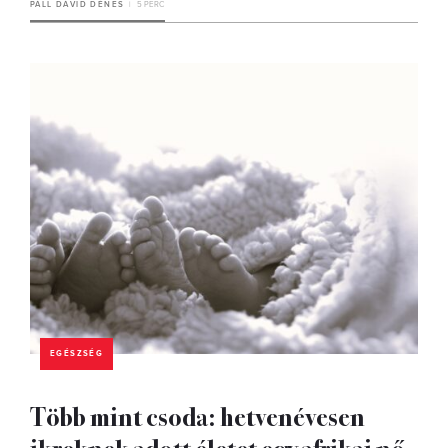
PÁLL DÁVID DÉNES
5 PERC
EGÉSZSÉG
Több mint csoda: hetvenévesen
ikreknek adott életet egy afrikai nő