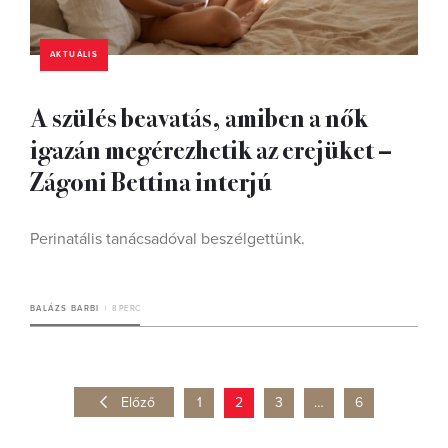
AKTUÁLIS
A szülés beavatás, amiben a nők
igazán megérezhetik az erejüket –
Zágoni Bettina interjú
Perinatális tanácsadóval beszélgettünk.
BALÁZS BARBI
8 PERC
Előző
1
2
3
…
6