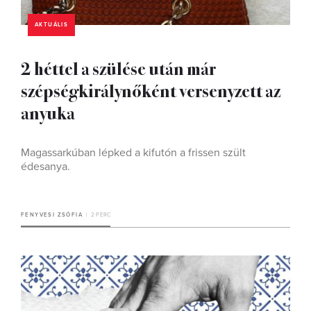
AKTUÁLIS
2 héttel a szülése után már
szépségkirálynőként versenyzett az
anyuka
Magassarkúban lépked a kifutón a frissen szült
édesanya.
FENYVESI ZSÓFIA
2 PERC