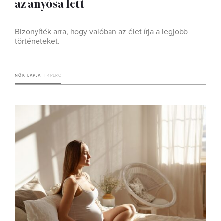
az anyósa lett
Bizonyíték arra, hogy valóban az élet írja a legjobb
történeteket.
NŐK LAPJA
4 PERC