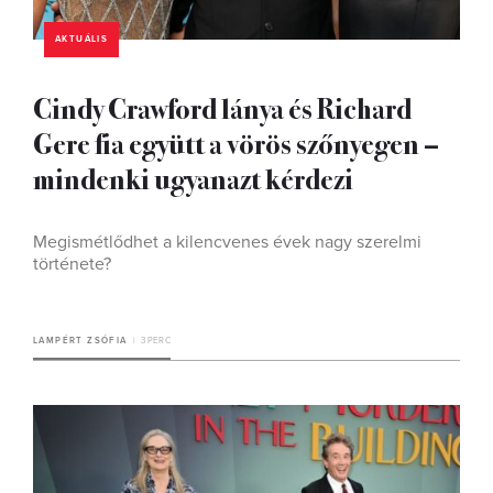
AKTUÁLIS
Cindy Crawford lánya és Richard
Gere fia együtt a vörös szőnyegen –
mindenki ugyanazt kérdezi
Megismétlődhet a kilencvenes évek nagy szerelmi
története?
LAMPÉRT ZSÓFIA
3 PERC