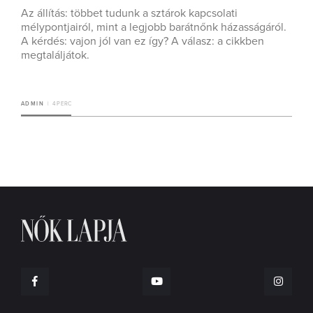
Az állítás: többet tudunk a sztárok kapcsolati
mélypontjairól, mint a legjobb barátnőnk házasságáról.
A kérdés: vajon jól van ez így? A válasz: a cikkben
megtaláljátok.
ADMIN
4 PERC