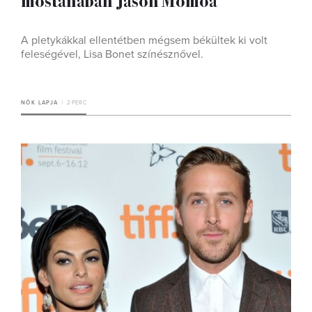
A pletykákkal ellentétben mégsem békültek ki volt
feleségével, Lisa Bonet színésznővel.
NŐK LAPJA
2 PERC