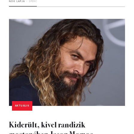
NŐK LAPJA
3 PERC
AKTUÁLIS
Kiderült, kivel randizik
mostanában Jason Momoa