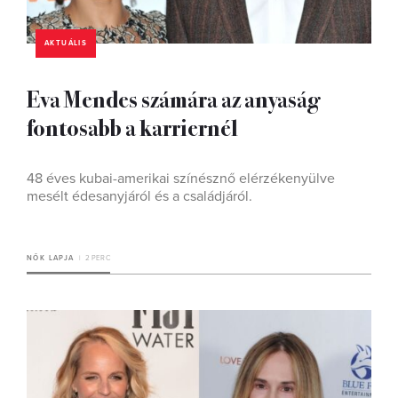
AKTUÁLIS
Eva Mendes számára az anyaság
fontosabb a karriernél
48 éves kubai-amerikai színésznő elérzékenyülve
mesélt édesanyjáról és a családjáról.
NŐK LAPJA
2 PERC