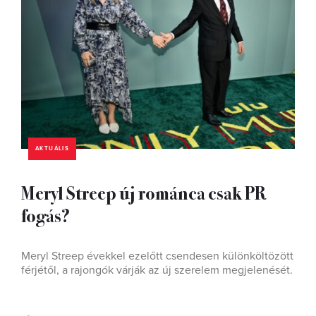
AKTUÁLIS
Meryl Streep új románca csak PR
fogás?
Meryl Streep évekkel ezelőtt csendesen különköltözött
férjétől, a rajongók várják az új szerelem megjelenését.