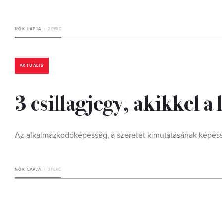
NŐK LAPJA
2 PERC
AKTUÁLIS
3 csillagjegy, akikkel a
Az alkalmazkodóképesség, a szeretet kimutatásának képess
NŐK LAPJA
3 PERC