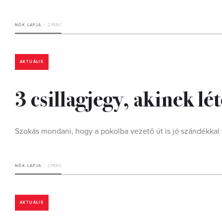
NŐK LAPJA
2 PERC
AKTUÁLIS
3 csillagjegy, akinek l
Szokás mondani, hogy a pokolba vezető út is jó szándékkal 
NŐK LAPJA
2 PERC
AKTUÁLIS