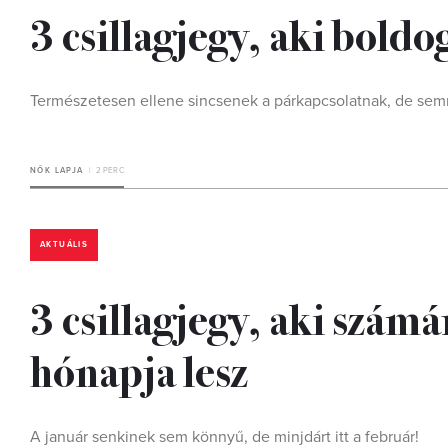
3 csillagjegy, aki bold
Természetesen ellene sincsenek a párkapcsolatnak, de sem
NŐK LAPJA
2 PERC
AKTUÁLIS
3 csillagjegy, aki számá
hónapja lesz
A január senkinek sem könnyű, de minjdárt itt a február!