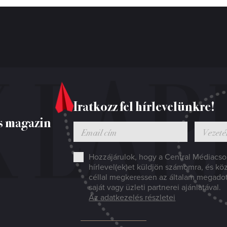
Iratkozz fel hírlevelünkre!
s magazin
Hozzájárulok, hogy a Central Médiacsop
hírlevel(ek)et küldjön számomra, és kö
céllal megkeressen az általam megado
saját vagy üzleti partnerei ajánlatával.
Az adatkezelés részletei