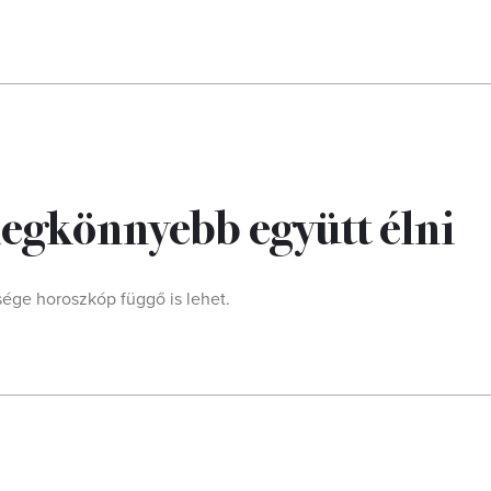
 legkönnyebb együtt élni
ége horoszkóp függő is lehet.