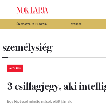
Életmódváltó Program
szépség
személysiég
AKTUÁLIS
3 csillagjegy, aki inte
Egy lépéssel mindig mások előtt járnak.