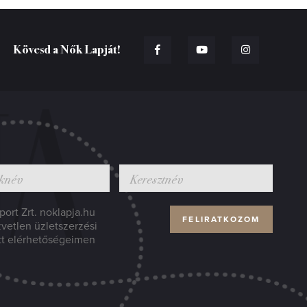
Kövesd a Nők Lapját!
ort Zrt. noklapja.hu
zvetlen üzletszerzési
tt elérhetőségeimen