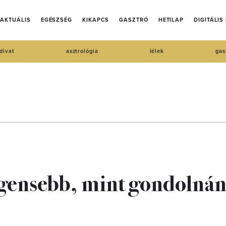
AKTUÁLIS
EGÉSZSÉG
KIKAPCS
GASZTRÓ
HETILAP
DIGITÁLIS
divat
asztrológia
lélek
gas
lligensebb, mint gondolná