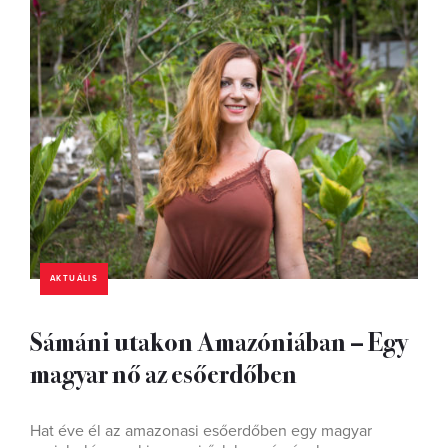
AKTUÁLIS
Sámáni utakon Amazóniában – Egy
magyar nő az esőerdőben
Hat éve él az amazonasi esőerdőben egy magyar