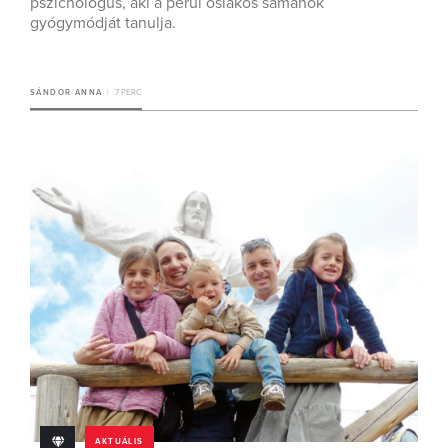
pszichológus, aki a perui őslakos sámánok
gyógymódját tanulja.
SÁNDOR ANNA
7 PERC
AKTUÁLIS