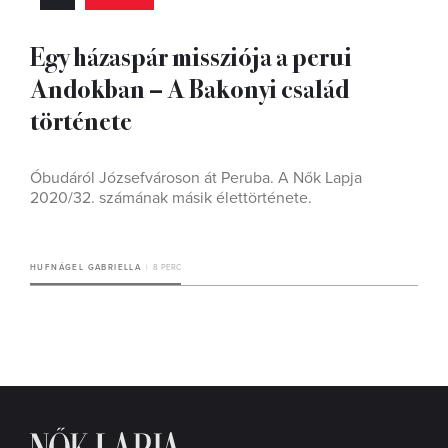
Egy házaspár missziója a perui
Andokban – A Bakonyi család
története
Óbudáról Józsefvároson át Peruba. A Nők Lapja
2020/32. számának másik élettörténete.
HUFNÁGEL GABRIELLA
8 PERC