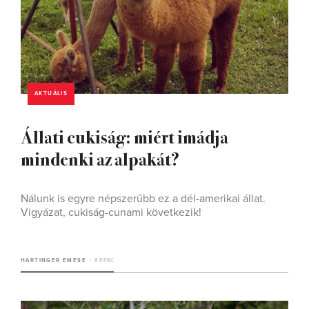
AKTUÁLIS
Állati cukiság: miért imádja
mindenki az alpakát?
Nálunk is egyre népszerűbb ez a dél-amerikai állat.
Vigyázat, cukiság-cunami következik!
HARTINGER EMESE
8 PERC