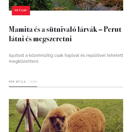
HETILAP
Mamita és a sütnivaló lárvák – Perut
látni és megszeretni
Iquitost a közelmúltig csak hajóval és repülővel lehetett
megközelíteni.
PÓR ATTILA
7 PERC