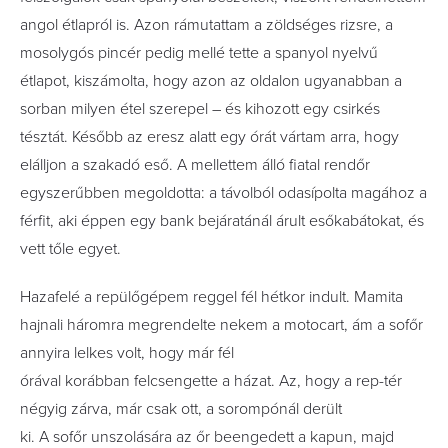
angol étlapról is. Azon rámutattam a zöldséges rizsre, a
mosolygós pincér pedig mellé tette a spanyol nyelvű
étlapot, kiszámolta, hogy azon az oldalon ugyanabban a
sorban milyen étel szerepel – és kihozott egy csirkés
tésztát. Később az eresz alatt egy órát vártam arra, hogy
elálljon a szakadó eső. A mellettem álló fiatal rendőr
egyszerűbben megoldotta: a távolból odasípolta magához a
férfit, aki éppen egy bank bejáratánál árult esőkabátokat, és
vett tőle egyet.
Hazafelé a repülőgépem reggel fél hétkor indult. Mamita
hajnali háromra megrendelte nekem a motocart, ám a sofőr
annyira lelkes volt, hogy már fél
órával korábban felcsengette a házat. Az, hogy a rep-tér
négyig zárva, már csak ott, a sorompónál derült
ki. A sofőr unszolására az őr beengedett a kapun, majd