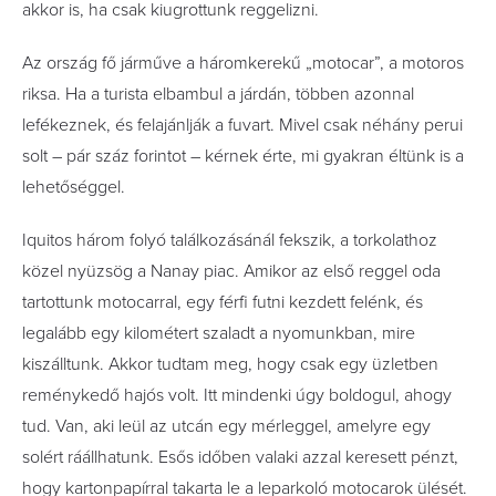
akkor is, ha csak kiugrottunk reggelizni.
Az ország fő járműve a háromkerekű „motocar”, a motoros
riksa. Ha a turista elbambul a járdán, többen azonnal
lefékeznek, és felajánlják a fuvart. Mivel csak néhány perui
solt – pár száz forintot – kérnek érte, mi gyakran éltünk is a
lehetőséggel.
Iquitos három folyó találkozásánál fekszik, a torkolathoz
közel nyüzsög a Nanay piac. Amikor az első reggel oda
tartottunk motocarral, egy férfi futni kezdett felénk, és
legalább egy kilométert szaladt a nyomunkban, mire
kiszálltunk. Akkor tudtam meg, hogy csak egy üzletben
reménykedő hajós volt. Itt mindenki úgy boldogul, ahogy
tud. Van, aki leül az utcán egy mérleggel, amelyre egy
solért ráállhatunk. Esős időben valaki azzal keresett pénzt,
hogy kartonpapírral takarta le a leparkoló motocarok ülését.