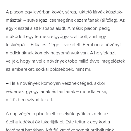
A piacon egy lavórban kövér, sárga, lüktető lárvák kúsztak-
másztak – sütve igazi csemegének számítanak (állítólag). Az
egyik asztal alatt kisbaba aludt. A másik piacon pedig
működött egy természetgyógyászati bolt, amit egy
testvérpár ‒ Erika és Diego ‒ vezetett. Peruban a növényi
medicináknak komoly hagyományuk van. A helyiek azt
vallják, hogy mivel a növények több millió évvel megelőzték
az embereket, sokkal bölcsebbek, mint mi.
‒ Ha a növények komolyan vesznek téged, akkor
védenek, gyógyítanak és tanítanak ‒ mondta Erika,
miközben szivart tekert.
A nap végén a piac felett keselyűk gyülekeznek, az
ételhulladékot ők takarítják el. Este tettünk egy kört a
folyóparti bazárban, két fiú kígyókoponyát próbált ránk