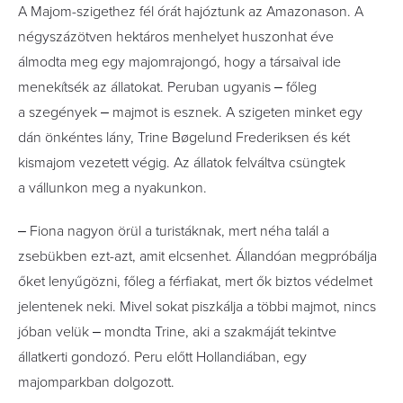
A Majom-szigethez fél órát hajóztunk az Amazonason. A
négyszázötven hektáros menhelyet huszonhat éve
álmodta meg egy majomrajongó, hogy a társaival ide
menekítsék az állatokat. Peruban ugyanis ‒ főleg
a szegények ‒ majmot is esznek. A szigeten minket egy
dán önkéntes lány, Trine Bøgelund Frederiksen és két
kismajom vezetett végig. Az állatok felváltva csüngtek
a vállunkon meg a nyakunkon.
‒ Fiona nagyon örül a turistáknak, mert néha talál a
zsebükben ezt-azt, amit elcsenhet. Állandóan megpróbálja
őket lenyűgözni, főleg a férfiakat, mert ők biztos védelmet
jelentenek neki. Mivel sokat piszkálja a többi majmot, nincs
jóban velük ‒ mondta Trine, aki a szakmáját tekintve
állatkerti gondozó. Peru előtt Hollandiában, egy
majomparkban dolgozott.