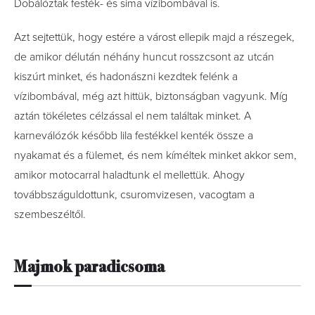
Dobálóztak festék- és sima vízibombával is.
Azt sejtettük, hogy estére a várost ellepik majd a részegek,
de amikor délután néhány huncut rosszcsont az utcán
kiszúrt minket, és hadonászni kezdtek felénk a
vízibombával, még azt hittük, biztonságban vagyunk. Míg
aztán tökéletes célzással el nem találtak minket. A
karneválózók később lila festékkel kenték össze a
nyakamat és a fülemet, és nem kíméltek minket akkor sem,
amikor motocarral haladtunk el mellettük. Ahogy
továbbszáguldottunk, csuromvizesen, vacogtam a
szembeszéltől.
Majmok paradicsoma