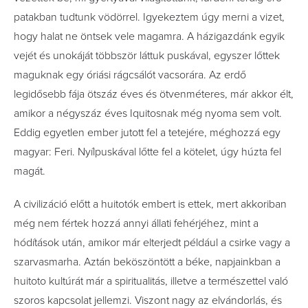
patakban tudtunk vödörrel. Igyekeztem úgy merni a vizet,
hogy halat ne öntsek vele magamra. A házigazdánk egyik
vejét és unokáját többször láttuk puskával, egyszer lőttek
maguknak egy óriási rágcsálót vacsorára. Az erdő
legidősebb fája ötszáz éves és ötvenméteres, már akkor élt,
amikor a négyszáz éves Iquitosnak még nyoma sem volt.
Eddig egyetlen ember jutott fel a tetejére, méghozzá egy
magyar: Feri. Nyílpuskával lőtte fel a kötelet, úgy húzta fel
magát.
A civilizáció előtt a huitotók embert is ettek, mert akkoriban
még nem fértek hozzá annyi állati fehérjéhez, mint a
hódítások után, amikor már elterjedt pél­dául a csirke vagy a
szarvasmarha. Aztán beköszöntött a béke, napjainkban a
huitoto kultúrát már a spiritualitás, illetve a természettel való
szoros kapcsolat jellemzi. Viszont nagy az elvándorlás, és