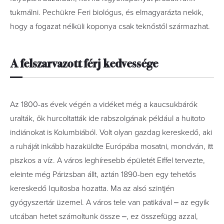
tukmálni. Pechükre Feri biológus, és elmagyarázta nekik,
hogy a fogazat nélküli koponya csak teknőstől származhat.
A felszarvazott férj kedvessége
Az 1800-as évek végén a vidéket még a kaucsukbárók
uralták, ők hurcoltatták ide rabszolgának például a huitoto
indiánokat is Kolumbiából. Volt olyan gazdag kereskedő, aki
a ruháját inkább hazaküldte Európába mosatni, mondván, itt
piszkos a víz. A város leghíresebb épületét Eiffel tervezte,
eleinte még Párizsban állt, aztán 1890-ben egy tehetős
kereskedő Iquitosba hozatta. Ma az alsó szintjén
gyógyszertár üzemel. A város tele van patikával ‒ az egyik
utcában hetet számoltunk össze ‒, ez összefügg azzal,