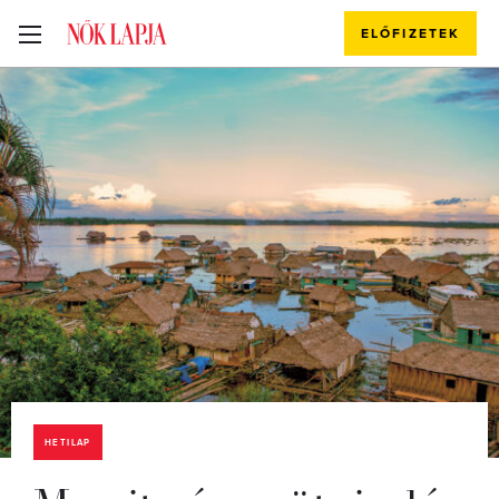
ELŐFIZETEK
HETILAP