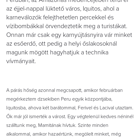
Peruban, az Amazonas medencéjében terül el
az éjjel-nappal lüktető város, Iquitos, ahol a
karneválozók felejthetetlen percekkel és
vízibombákkal örvendeztetik meg a turistákat.
Onnan már csak egy karnyújtásnyira vár minket
az esőerdő, ott pedig a helyi őslakosoknál
magunk mögött hagyhatjuk a technika
vívmányait.
A
párás hőség azonnal megcsapott, amikor februárban
megérkeztem dzsekiben Peru egyik központjába,
Iquitosba, ahova két barátommal, Ferivel és Lacival utaztam.
Ők már jól ismerték a várost. Egy végtelenül kedves néninél
szálltunk meg, Mamitának hívtuk. Szinte minden
alkalommal, amikor hazaértünk, megölelt minket, még