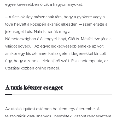
egyre kevesebben őrzik a hagyományokat.
‒ A fiatalok úgy másznának fára, hogy a gyökere vagy a
töve helyett a közepén akarják elkezdeni ‒ szemléltette a
jelenséget Luis. Nála ismertük meg a
Németországban élő lengyel lányt, Olát is. Másfél éve járja a
világot egyedül. Az egyik legkedvesebb emléke az volt,
amikor egy kis dél-amerikai szigeten idegenekkel táncolt
úgy, hogy a zene a telefonjáról szólt. Pszichoterapeuta, az
utazásai közben online rendel.
A taxis kétszer csenget
Az utolsó iquitosi estémen beültem egy étterembe. A
felszolgálók csak spanyolul beszéltek, viszont rendelhettem