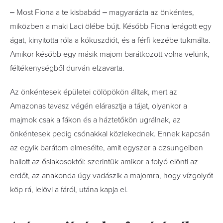
‒ Most Fiona a te kisbabád ‒ magyarázta az önkéntes,
miközben a maki Laci ölébe bújt. Később Fiona lerágott egy
ágat, kinyitotta róla a kókuszdiót, és a férfi kezébe tukmálta.
Amikor később egy másik majom barátkozott volna velünk,
féltékenységből durván elzavarta.
Az önkéntesek épületei cölöpökön álltak, mert az
Amazonas tavasz végén elárasztja a tájat, olyankor a
majmok csak a fákon és a háztetőkön ugrálnak, az
önkéntesek pedig csónakkal közlekednek. Ennek kapcsán
az egyik barátom elmesélte, amit egyszer a dzsungelben
hallott az őslakosoktól: szerintük amikor a folyó elönti az
erdőt, az anakonda úgy vadászik a majomra, hogy vízgolyót
köp rá, lelövi a fáról, utána kapja el.