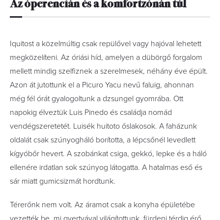
Az óperencián és a komfortzónán túl
Iquitost a közelmúltig csak repülővel vagy hajóval lehetett
megközelíteni. Az óriási híd, amelyen a dübörgő forgalom
mellett mindig szelfiznek a szerelmesek, néhány éve épült.
Azon át jutottunk el a Picuro Yacu nevű faluig, ahonnan
még fél órát gyalogoltunk a dzsungel gyomrába. Ott
napokig élveztük Luis Pinedo és családja nomád
vendégszeretetét. Luisék huitoto őslakosok. A faházunk
oldalát csak szúnyogháló borította, a lépcsőnél levedlett
kígyóbőr hevert. A szobánkat csiga, gekkó, lepke és a háló
ellenére irdatlan sok szúnyog látogatta. A hatalmas eső és
sár miatt gumicsizmát hordtunk.
Térerőnk nem volt. Az áramot csak a konyha épületébe
vezették be, mi gyertyával világítottunk, fürdeni térdig érő