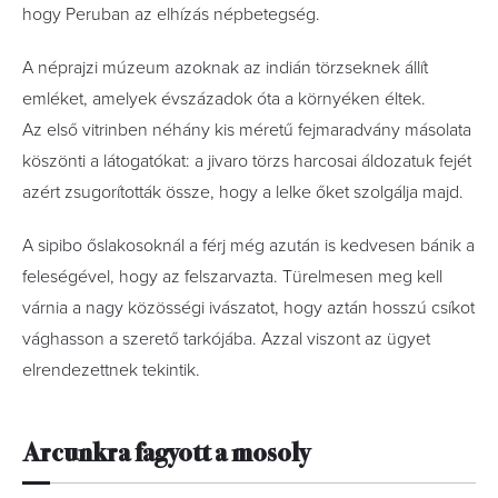
hogy Peruban az elhízás nép­betegség.
A néprajzi múzeum azoknak az indián törzseknek állít
emléket, amelyek évszázadok óta a környéken éltek.
Az első vitrinben néhány kis méretű fejmaradvány másolata
köszönti a látogatókat: a jivaro törzs harcosai áldozatuk fejét
azért zsugorították össze, hogy a lelke őket szolgálja majd.
A sipibo őslakosoknál a férj még azután is kedvesen bánik a
feleségével, hogy az felszarvazta. Türelmesen meg kell
várnia a nagy közösségi ivászatot, hogy aztán hosszú csíkot
vághasson a szerető tarkójába. Azzal viszont az ügyet
elrendezettnek tekintik.
Arcunkra fagyott a mosoly