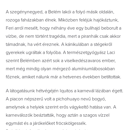
A szegénynegyed, a Belém lakói a folyó másik oldalán,
rozoga faházakban élnek. Miközben feléjük hajókáztunk,
Feri arról mesélt, hogy néhány éve egy bulihajó beborult a
vízbe, de nem történt tragédia, mert a piranhák csak akkor
támadnak, ha vért éreznek. A kánikulában a stégekről
gyerekek ugráltak a folyóba. A természetgyógyász Laci
szerint Belémben azért sok a viselkedészavaros ember,
mert még mindig olyan mérgező alumíniumlábosokban
főznek, amiket nálunk már a hetvenes években betiltottak.
A látogatásunk hétvégéjén Iquitos a karnevál lázában égett.
A piacon népszerű volt a pichohuayo nevű bogyó,
amelynek a helyiek szerint erős vágykeltő hatása van. A
karneválozók beáztatták, hogy aztán a szagos vízzel
egymást és a járókelőket fröcskölgessék.