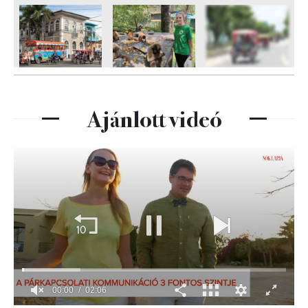
5
FOTÓ
Ajánlott videó
00:01
02:06