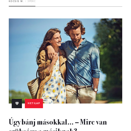
KOCSIS M.
3 PERC
HETILAP
Úgy bánj másokkal… – Mire van
szüksége a másiknak?