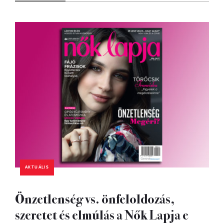
AKTUÁLIS
Önzetlenség vs. önfeloldozás,
szeretet és elmúlás a Nők Lapja e