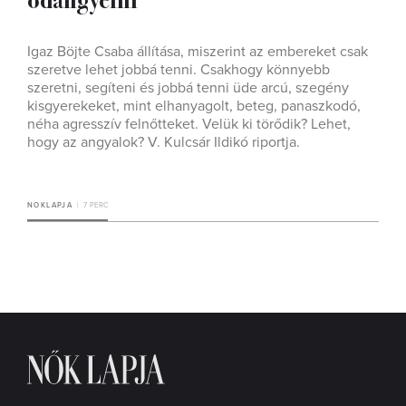
Igaz Böjte Csaba állítása, miszerint az embereket csak
szeretve lehet jobbá tenni. Csakhogy könnyebb
szeretni, segíteni és jobbá tenni üde arcú, szegény
kisgyerekeket, mint elhanyagolt, beteg, panaszkodó,
néha agresszív felnőtteket. Velük ki törődik? Lehet,
hogy az angyalok? V. Kulcsár Ildikó riportja.
NOKLAPJA
7 PERC