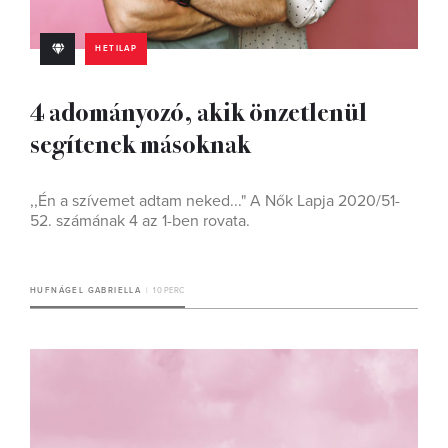
HETILAP
4 adományozó, akik önzetlenül
segítenek másoknak
,,Én a szívemet adtam neked..." A Nők Lapja 2020/51-
52. számának 4 az 1-ben rovata.
HUFNÁGEL GABRIELLA
10 PERC