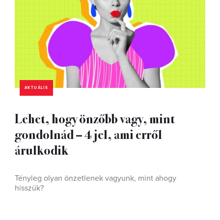
AKTUÁLIS
Lehet, hogy önzőbb vagy, mint
gondolnád – 4 jel, ami erről
árulkodik
Tényleg olyan önzetlenek vagyunk, mint ahogy
hisszük?