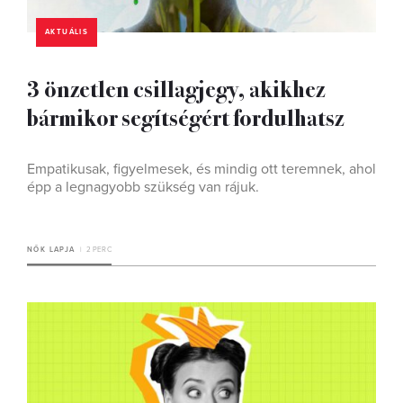
AKTUÁLIS
3 önzetlen csillagjegy, akikhez
bármikor segítségért fordulhatsz
Empatikusak, figyelmesek, és mindig ott teremnek, ahol
épp a legnagyobb szükség van rájuk.
NŐK LAPJA
2 PERC