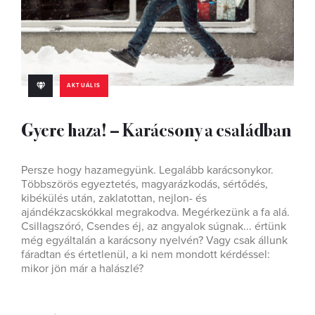
AKTUÁLIS
Gyere haza! – Karácsony a családban
Persze hogy hazamegyünk. Legalább karácsonykor.
Többszörös egyeztetés, magyarázkodás, sértődés,
kibékülés után, zaklatottan, nejlon- és
ajándékzacskókkal megrakodva. Megérkezünk a fa alá.
Csillagszóró, Csendes éj, az angyalok súgnak... értünk
még egyáltalán a karácsony nyelvén? Vagy csak állunk
fáradtan és értetlenül, a ki nem mondott kérdéssel:
mikor jön már a halászlé?