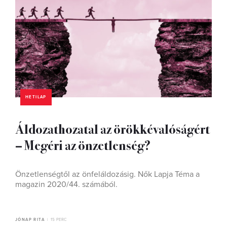
HETILAP
Áldozathozatal az örökkévalóságért
– Megéri az önzetlenség?
Önzetlenségtől az önfeláldozásig. Nők Lapja Téma a
magazin 2020/44. számából.
JÓNAP RITA
15 PERC