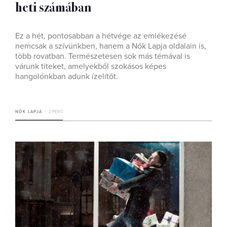
heti számában
Ez a hét, pontosabban a hétvége az emlékezésé
nemcsak a szívünkben, hanem a Nők Lapja oldalain is,
több rovatban. Természetesen sok más témával is
várunk titeket, amelyekből szokásos képes
hangolónkban adunk ízelítőt.
NŐK LAPJA
2 PERC