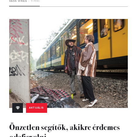
VASS VIRÁG
11 PERC
AKTUÁLIS
Önzetlen segítők, akikre érdemes
odafigyelni