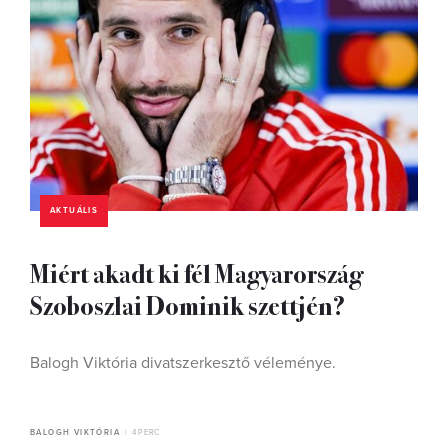
AKTUÁLIS
Miért akadt ki fél Magyarország
Szoboszlai Dominik szettjén?
Balogh Viktória divatszerkesztő véleménye.
BALOGH VIKTÓRIA
4 PERC