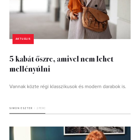
AKTUÁLIS
5 kabát őszre, amivel nem lehet
mellényúlni
Vannak közte régi klasszikusok és modern darabok is.
SIMON ESZTER
2 PERC