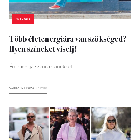
AKTUÁLIS
Több életenergiára van szükséged?
Ilyen színeket viselj!
Érdemes játszani a színekkel.
VÁRKONYI RÓZA
3 PERC