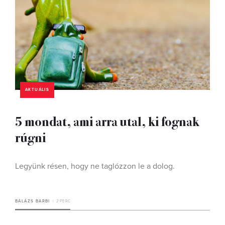
AKTUÁLIS
5 mondat, ami arra utal, ki fognak
rúgni
Legyünk résen, hogy ne taglózzon le a dolog.
BALÁZS BARBI
2 PERC