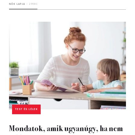
NŐK LAPJA
2 PERC
TEST ÉS LÉLEK
Mondatok, amik ugyanúgy, ha nem