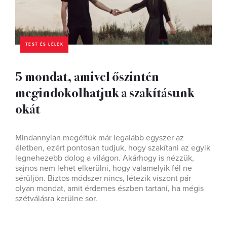
TEST ÉS LÉLEK
5 mondat, amivel őszintén
megindokolhatjuk a szakításunk
okát
Mindannyian megéltük már legalább egyszer az
életben, ezért pontosan tudjuk, hogy szakítani az egyik
legnehezebb dolog a világon. Akárhogy is nézzük,
sajnos nem lehet elkerülni, hogy valamelyik fél ne
sérüljön. Biztos módszer nincs, létezik viszont pár
olyan mondat, amit érdemes észben tartani, ha mégis
szétválásra kerülne sor.