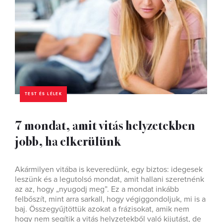
TEST ÉS LÉLEK
7 mondat, amit vitás helyzetekben
jobb, ha elkerülünk
Akármilyen vitába is keveredünk, egy biztos: idegesek
leszünk és a legutolsó mondat, amit hallani szeretnénk
az az, hogy „nyugodj meg”. Ez a mondat inkább
felbőszít, mint arra sarkall, hogy végiggondoljuk, mi is a
baj. Összegyűjtöttük azokat a frázisokat, amik nem
hogy nem segítik a vitás helyzetekből való kijutást, de