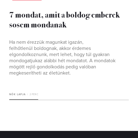
7 mondat, amit a boldog emberek
sosem mondanak
Ha nem érezzük magunkat igazán,
felhőtlenül boldognak, akkor érdemes
elgondolkoznunk, mert lehet, hogy túl gyakran
mondogatjukaz alábbi hét mondatot. A mondatok
mögött rejlő gondolkodás pedig valóban
megkeserítheti az életünket.
NŐK LAPJA
2 PERC