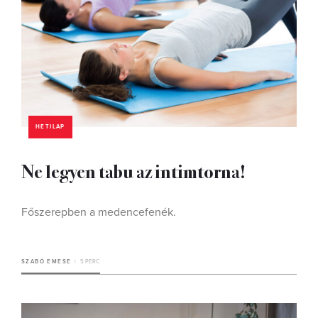
HETILAP
Ne legyen tabu az intimtorna!
Főszerepben a medencefenék.
SZABÓ EMESE
5 PERC