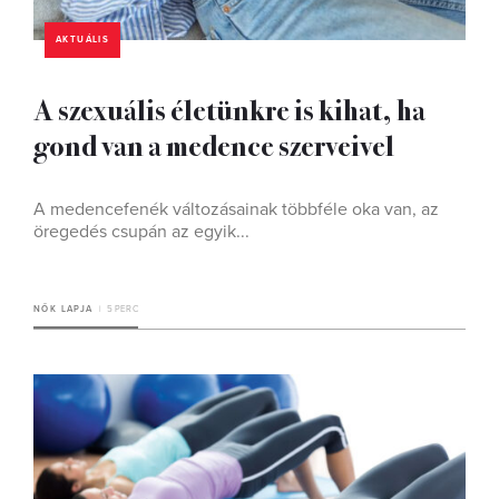
AKTUÁLIS
A szexuális életünkre is kihat, ha
gond van a medence szerveivel
A medencefenék változásainak többféle oka van, az
öregedés csupán az egyik...
NŐK LAPJA
5 PERC