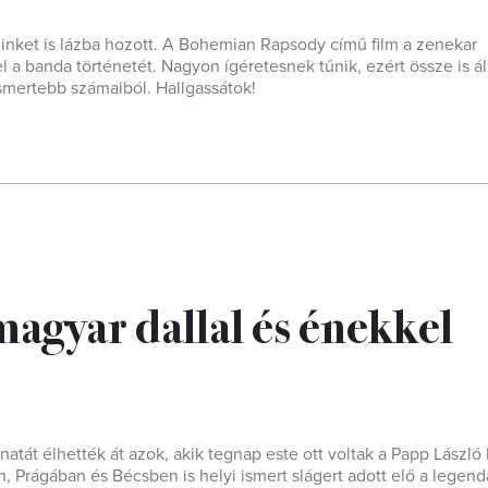
inket is lázba hozott. A Bohemian Rapsody című film a zenekar
 a banda történetét. Nagyon ígéretesnek tűnik, ezért össze is ál
gismertebb számaiból. Hallgassátok!
magyar dallal és énekkel
tát élhették át azok, akik tegnap este ott voltak a Papp László
, Prágában és Bécsben is helyi ismert slágert adott elő a legend