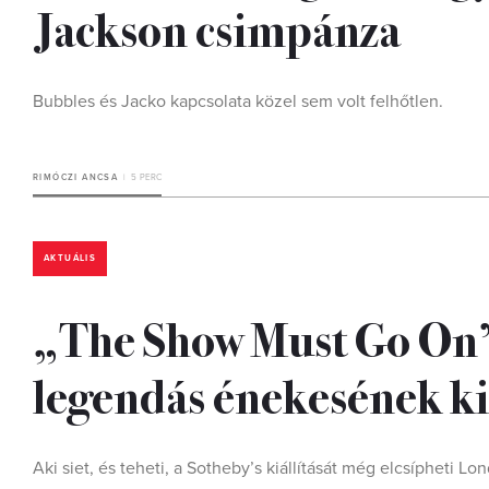
Jackson csimpánza
Bubbles és Jacko kapcsolata közel sem volt felhőtlen.
RIMÓCZI ANCSA
5 PERC
AKTUÁLIS
„The Show Must Go On”
legendás énekesének ki
Aki siet, és teheti, a Sotheby’s kiállítását még elcsípheti L