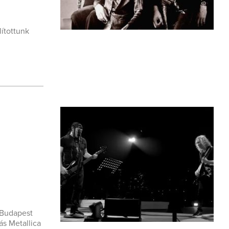
lítottunk
 Budapest
ás Metallica