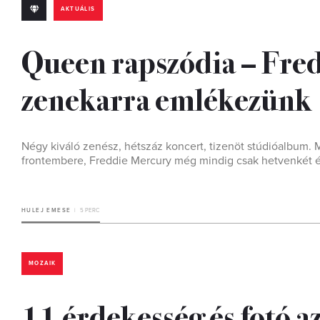
AKTUÁLIS
Queen rapszódia – Fred
zenekarra emlékezünk
Négy kiváló zenész, hétszáz koncert, tizenöt stúdióalbum. 
frontembere, Freddie Mercury még mindig csak hetvenkét év
HULEJ EMESE
5 PERC
MOZAIK
11 érdekesség és fotó a