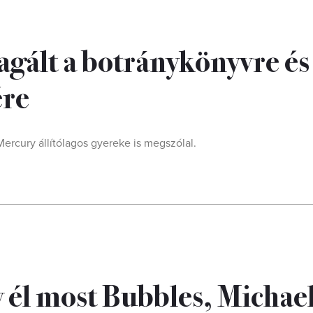
gált a botránykönyvre és
ére
rcury állítólagos gyereke is megszólal.
 él most Bubbles, Michae