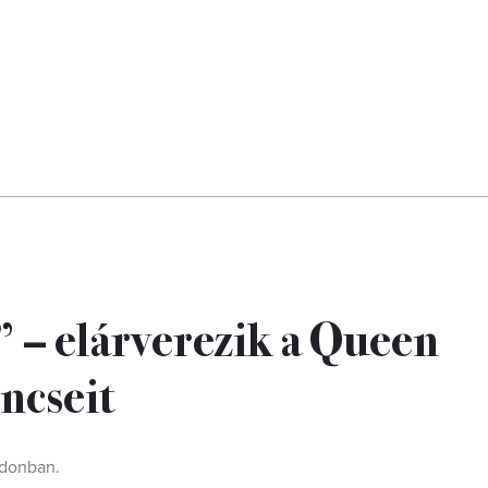
 – elárverezik a Queen
ncseit
ondonban.