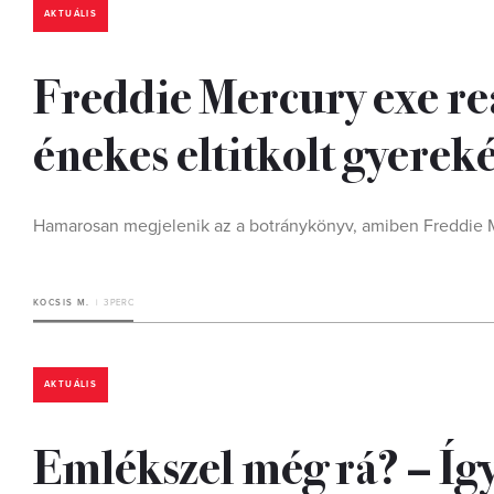
AKTUÁLIS
Freddie Mercury exe rea
énekes eltitkolt gyerek
Hamarosan megjelenik az a botránykönyv, amiben Freddie Me
KOCSIS M.
3 PERC
AKTUÁLIS
Emlékszel még rá? – Így