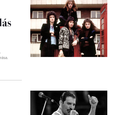
dás
n
rása.