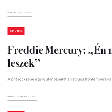
PÓR ATTILA
6 PERC
AKTUÁLIS
Freddie Mercury: „Én 
leszek”
A brit rockzene egyik utánozhatatlan stílusú frontemberérő
RIMÓCZI ANCSA
2 PERC