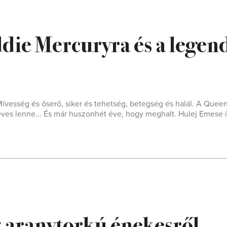
die Mercuryra és a legen
Mívesség és őserő, siker és tehetség, betegség és halál. A Quee
es lenne... És már huszonhét éve, hogy meghalt. Hulej Emese í
z aranytorkú énekesről,