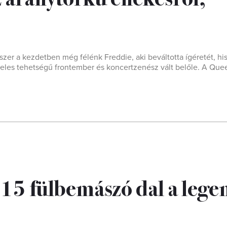
er a kezdetben még félénk Freddie, aki beváltotta ígéretét, his
les tehetségű frontember és koncertzenész vált belőle. A Que
 15 fülbemászó dal a lege