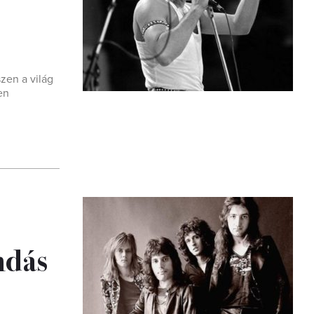
zen a világ
en
ndás