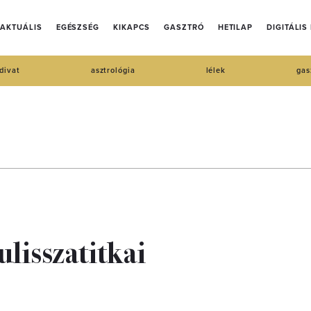
AKTUÁLIS
EGÉSZSÉG
KIKAPCS
GASZTRÓ
HETILAP
DIGITÁLIS
divat
asztrológia
lélek
gas
lisszatitkai