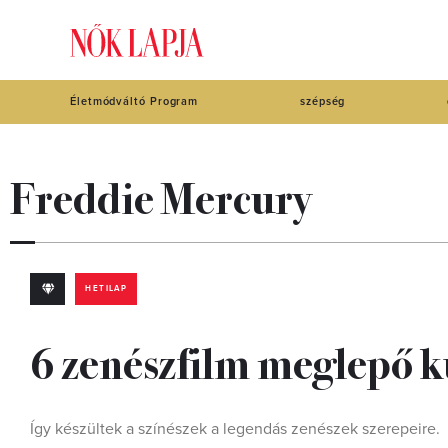
Életmódváltó Program
szépség
Freddie Mercury
HETILAP
6 zenészfilm meglepő ku
Így készültek a színészek a legendás zenészek szerepeire.