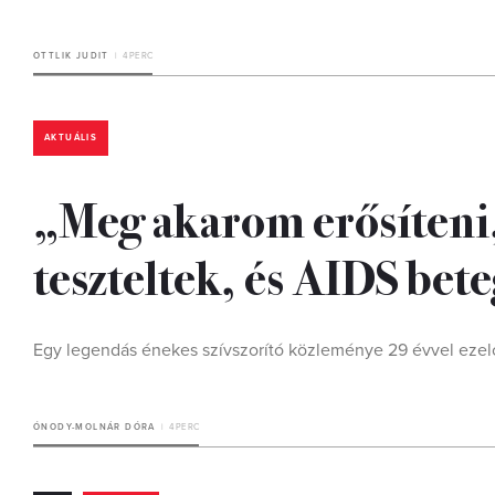
OTTLIK JUDIT
4 PERC
AKTUÁLIS
„Meg akarom erősíteni,
teszteltek, és AIDS be
Egy legendás énekes szívszorító közleménye 29 évvel ezelőt
ÓNODY-MOLNÁR DÓRA
4 PERC