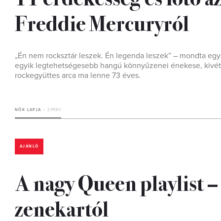
Freddie Mercuryról
„Én nem rocksztár leszek. Én legenda leszek” – mondta egysz
egyik legtehetségesebb hangú könnyűzenei énekese, kivéte
rockegyüttes arca ma lenne 73 éves.
NŐK LAPJA
2 PERC
AJÁNLÓ
A nagy Queen playlist –
zenekartól