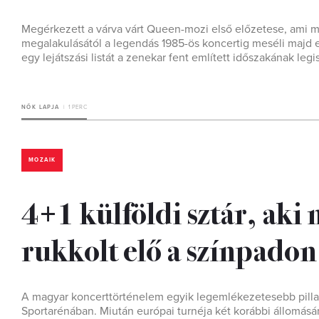
Megérkezett a várva várt Queen-mozi első előzetese, ami m
megalakulásától a legendás 1985-ös koncertig meséli majd el
egy lejátszási listát a zenekar fent említett időszakának le
NŐK LAPJA
1 PERC
MOZAIK
4+1 külföldi sztár, aki 
rukkolt elő a színpadon
A magyar koncerttörténelem egyik legemlékezetesebb pillana
Sportarénában. Miután európai turnéja két korábbi állomásán