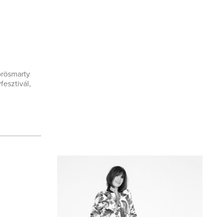
örösmarty
fesztivál,