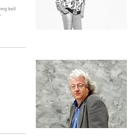
meg kell
ó