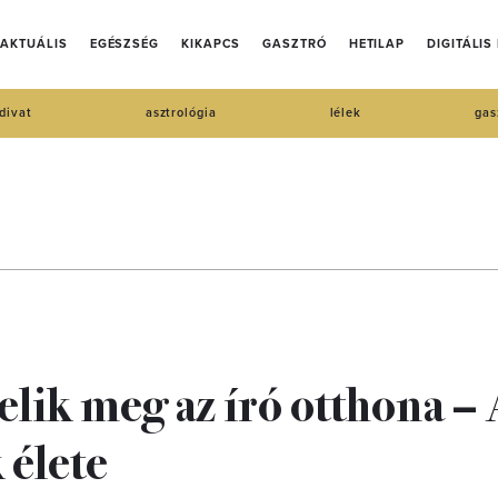
AKTUÁLIS
EGÉSZSÉG
KIKAPCS
GASZTRÓ
HETILAP
DIGITÁLIS
divat
asztrológia
lélek
gas
elik meg az író otthona –
 élete