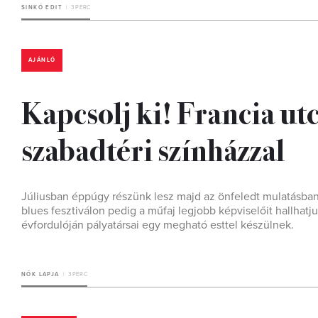
SINKÓ EDIT
3 PERC
AJÁNLÓ
Kapcsolj ki! Francia utca
szabadtéri színházzal
Júliusban éppúgy részünk lesz majd az önfeledt mulatásban,
blues fesztiválon pedig a műfaj legjobb képviselőit hallha
évfordulóján pályatársai egy megható esttel készülnek.
NŐK LAPJA
3 PERC