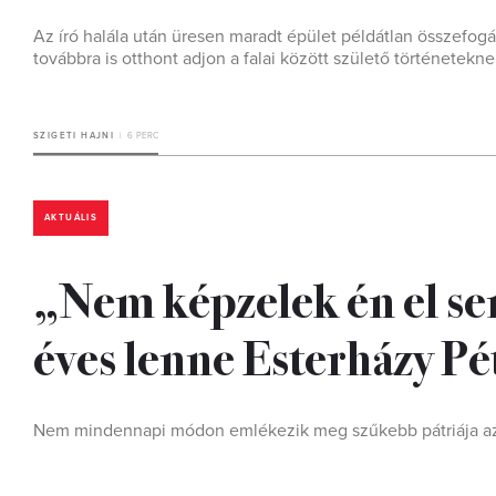
Az író halála után üresen maradt épület példátlan összefog
továbbra is otthont adjon a falai között születő történetekne
SZIGETI HAJNI
6 PERC
AKTUÁLIS
„Nem képzelek én el s
éves lenne Esterházy Pé
Nem mindennapi módon emlékezik meg szűkebb pátriája az í