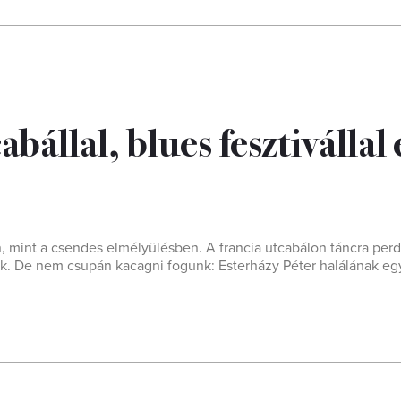
bállal, blues fesztivállal 
 mint a csendes elmélyülésben. A francia utcabálon táncra perd
tjuk. De nem csupán kacagni fogunk: Esterházy Péter halálának e