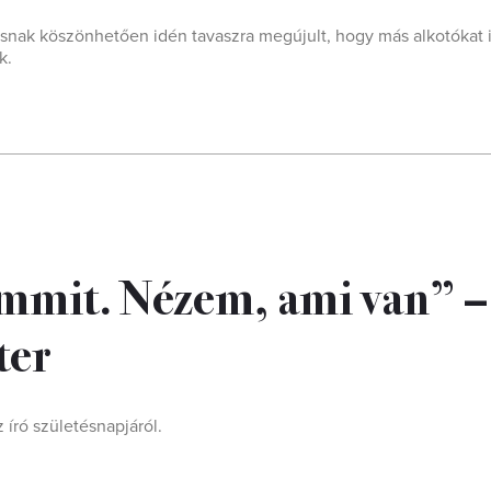
ásnak köszönhetően idén tavaszra megújult, hogy más alkotókat i
k.
emmit. Nézem, ami van” –
ter
ró születésnapjáról.