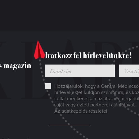
Iratkozz fel hírlevelünkre!
s magazin
Hozzájárulok, hogy a Central Médiacsop
hírlevel(ek)et küldjön számomra, és kö
céllal megkeressen az általam megado
saját vagy üzleti partnerei ajánlatával.
Az adatkezelés részletei