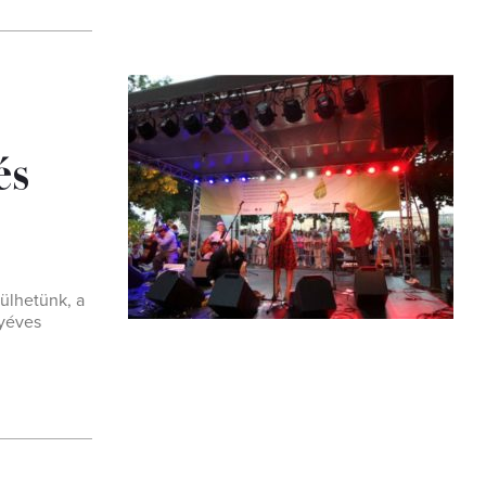
és
ülhetünk, a
gyéves