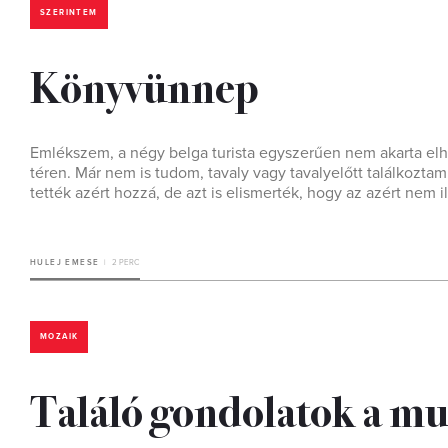
SZERINTEM
Könyvünnep
Emlékszem, a négy belga turista egyszerűen nem akarta el
téren. Már nem is tudom, tavaly vagy tavalyelőtt találkoztam v
tették azért hozzá, de azt is elismerték, hogy az azért nem 
HULEJ EMESE
2 PERC
MOZAIK
Találó gondolatok a mu