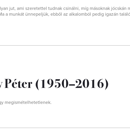
an jut, ami szeretettel tudnak csinálni, míg másoknak jócskán 
Ma a munkát ünnepeljük, ebből az alkalomból pedig igazán talál
y Péter (1950–2016)
ogy megismételhetetlenek.