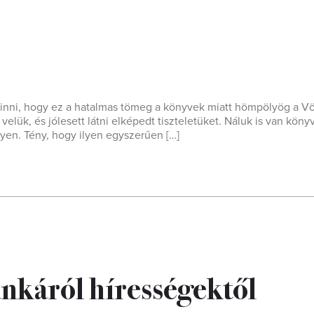
hinni, hogy ez a hatalmas tömeg a könyvek miatt hömpölyög a V
elük, és jólesett látni elképedt tiszteletüket. Náluk is van könyv
ilyen. Tény, hogy ilyen egyszerűen […]
nkáról hírességektől