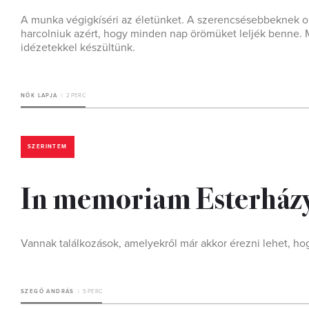
A munka végigkíséri az életünket. A szerencsésebbeknek oly
harcolniuk azért, hogy minden nap örömüket leljék benne. 
idézetekkel készültünk.
NŐK LAPJA
2 PERC
SZERINTEM
In memoriam Esterház
Vannak találkozások, amelyekről már akkor érezni lehet, h
SZEGŐ ANDRÁS
5 PERC