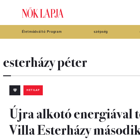
Életmódváltó Program
szépség
esterházy péter
HETILAP
Újra alkotó energiával t
Villa Esterházy második