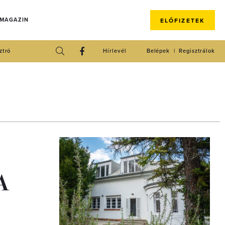
 MAGAZIN
ELŐFIZETEK
ztró
Hírlevél
Belépek
Regisztrálok
 A