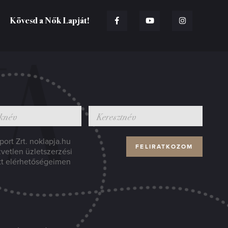
Kövesd a Nők Lapját!
ort Zrt. noklapja.hu
zvetlen üzletszerzési
tt elérhetőségeimen