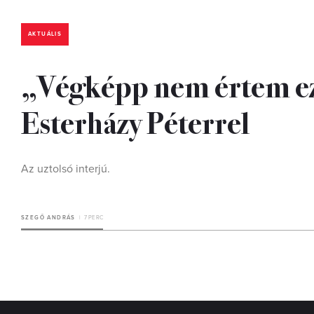
AKTUÁLIS
„Végképp nem értem ezt
Esterházy Péterrel
Az uztolsó interjú.
SZEGŐ ANDRÁS
7 PERC