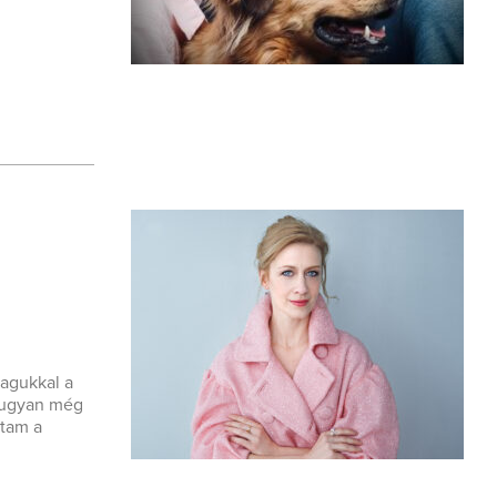
agukkal a
i ugyan még
ztam a