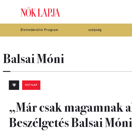
Életmódváltó Program
szépség
Balsai Móni
HETILAP
„Már csak magamnak ak
Beszélgetés Balsai Móni