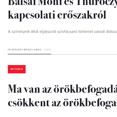
Balsai Móni és Thuróczy
kapcsolati erőszakról
A színészek által eljátszott szívfacsaró történet valódi áldoz
FEHÉRVÁRY-MÉNES ANNA
3 PERC
AKTUÁLIS
Ma van az örökbefogadás
csökkent az örökbefog