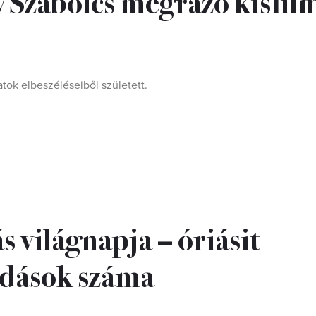
 Szabolcs megrázó kisfilm
atok elbeszéléseiből született.
 világnapja – óriásit
adások száma