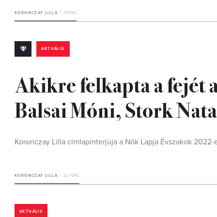
KORONCZAY LILLA
3 PERC
AKTUÁLIS
Akikre felkapta a fejét 
Balsai Móni, Stork Nata
Koronczay Lilla címlapinterjúja a Nők Lapja Évszakok 2022-
KORONCZAY LILLA
22 PERC
AKTUÁLIS