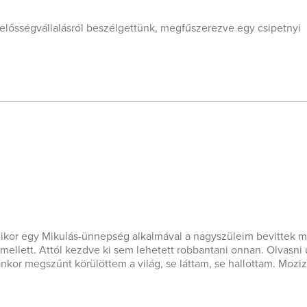
lelősségvállalásról beszélgettünk, megfűszerezve egy csipetnyi
kor egy Mikulás-ünnepség alkalmával a nagyszüleim bevittek m
 mellett. Attól kezdve ki sem lehetett robbantani onnan. Olvasn
kor megszűnt körülöttem a világ, se láttam, se hallottam. Mozi