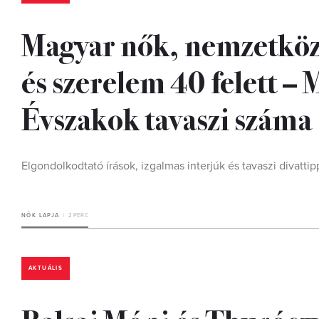
Magyar nők, nemzetköz
és szerelem 40 felett –
Évszakok tavaszi száma
Elgondolkodtató írások, izgalmas interjúk és tavaszi divatti
NŐK LAPJA
2 PERC
AKTUÁLIS