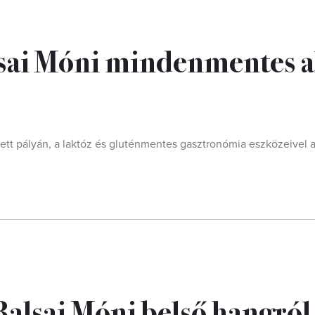
sai Móni mindenmentes 
ített pályán, a laktóz és gluténmentes gasztronómia eszközeivel
Balsai Móni belső hangról