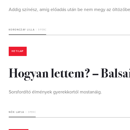
Addig színész, amíg előadás után be nem megy az öltözőbe
KORONCZAY LILLA
9 PERC
HETILAP
Hogyan lettem? – Balsa
Sorsfordító élmények gyerekkortól mostanáig.
NŐK LAPJA
3 PERC