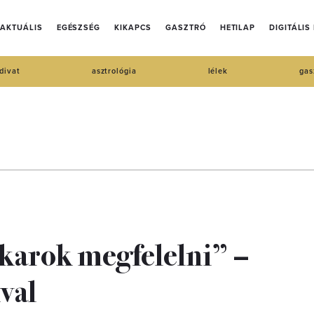
AKTUÁLIS
EGÉSZSÉG
KIKAPCS
GASZTRÓ
HETILAP
DIGITÁLIS
divat
asztrológia
lélek
gas
arok megfelelni” –
val