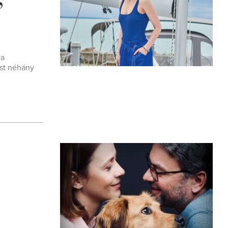
 a
ást néhány