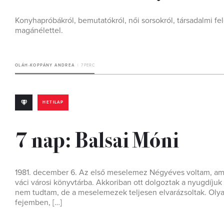
Konyhapróbákról, bemutatókról, női sorsokról, társadalmi fe
magánélettel.
OLÁH-KOPPÁNY ANDREA
7 PERC
HETILAP
7 nap: Balsai Móni
1981. december 6. Az első meselemez Négyéves voltam, ami
váci városi könyvtárba. Akkoriban ott dolgoztak a nyugdíjuk
nem tudtam, de a meselemezek teljesen elvarázsoltak. Olyan
fejemben, […]