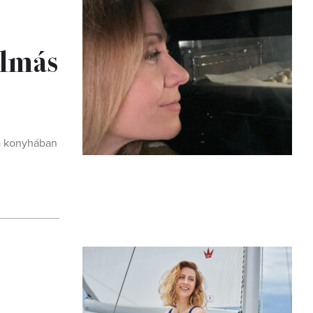
almás
 a konyhában
,