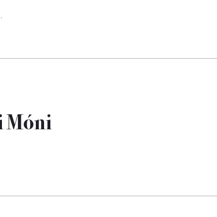
.
i Móni