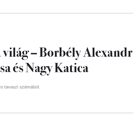
a világ – Borbély Alexandr
sa és Nagy Katica
es tavaszi számából.