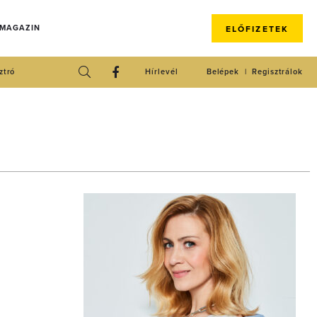
 MAGAZIN
ELŐFIZETEK
ztró
Hírlevél
Belépek
Regisztrálok