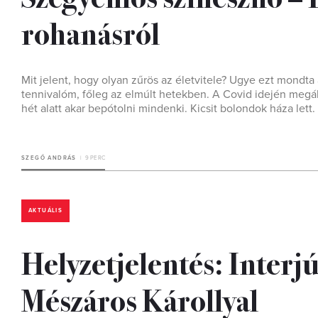
rohanásról
Mit jelent, hogy olyan zűrös az életvitele? Ugye ezt mondta
tennivalóm, főleg az elmúlt hetekben. A Covid idején megál
hét alatt akar bepótolni mindenki. Kicsit bolondok háza lett.
SZEGŐ ANDRÁS
9 PERC
AKTUÁLIS
Helyzetjelentés: Interjú
Mészáros Károllyal