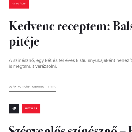
AKTUÁLIS
Kedvenc receptem: Bal
pitéje
A színésznő, egy két és fél éves kisfiú anyukájaként nehez
is megtanult varázsolni.
OLÁH-KOPPÁNY ANDREA
5 PERC
HETILAP
Szégyenlős színésznő – 