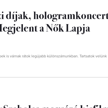
i díjak, hologramkoncer
 Megjelent a Nők Lapja
ppek is várnak rátok legújabb különszámunkban. Tartsatok velünk 