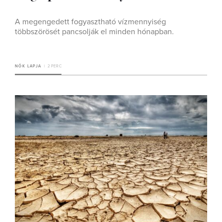
A megengedett fogyasztható vízmennyiség
többszörösét pancsolják el minden hónapban.
NŐK LAPJA
2 PERC