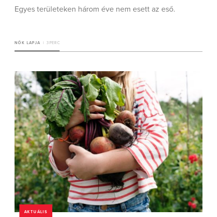
Egyes területeken három éve nem esett az eső.
NŐK LAPJA
3 PERC
AKTUÁLIS