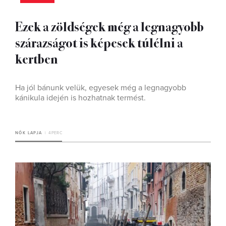
Ezek a zöldségek még a legnagyobb
szárazságot is képesek túlélni a
kertben
Ha jól bánunk velük, egyesek még a legnagyobb
kánikula idején is hozhatnak termést.
NŐK LAPJA
4 PERC