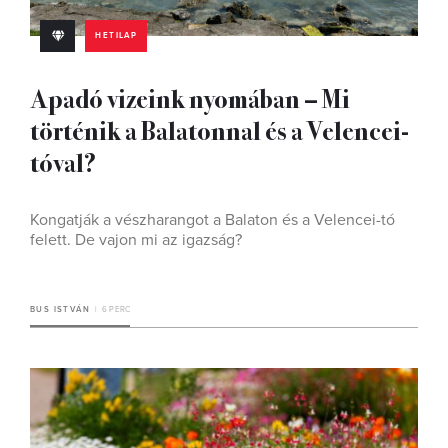
HETILAP
Apadó vizeink nyomában – Mi
történik a Balatonnal és a Velencei-
tóval?
Kongatják a vészharangot a Balaton és a Velencei-tó
felett. De vajon mi az igazság?
BUS ISTVÁN
6 PERC