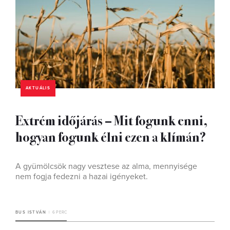
AKTUÁLIS
Extrém időjárás – Mit fogunk enni,
hogyan fogunk élni ezen a klímán?
A gyümölcsök nagy vesztese az alma, mennyisége
nem fogja fedezni a hazai igényeket.
BUS ISTVÁN
6 PERC