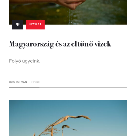
HETILAP
Magyarország és az eltűnő vizek
Folyó ügyeink.
BUS ISTVÁN
9 PERC