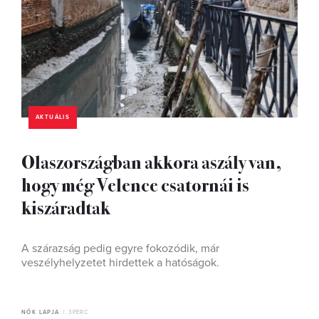
AKTUÁLIS
Olaszországban akkora aszály van,
hogy még Velence csatornái is
kiszáradtak
A szárazság pedig egyre fokozódik, már
veszélyhelyzetet hirdettek a hatóságok.
NŐK LAPJA
3 PERC