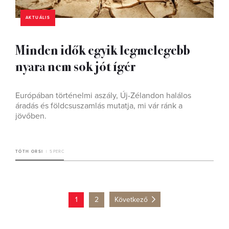
AKTUÁLIS
Minden idők egyik legmelegebb
nyara nem sok jót ígér
Európában történelmi aszály, Új-Zélandon halálos
áradás és földcsuszamlás mutatja, mi vár ránk a
jövőben.
TÓTH ORSI
5 PERC
1
2
Következő