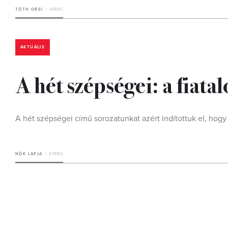
TÓTH ORSI
4 PERC
AKTUÁLIS
A hét szépségei: a fiatal
A hét szépségei című sorozatunkat azért indítottuk el, hogy
NŐK LAPJA
5 PERC