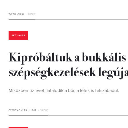
TÓTH ORSI
4 PERC
AKTUÁLIS
Kipróbáltuk a bukkális m
szépségkezelések legúj
Miközben tíz évet fiatalodik a bőr, a lélek is felszabadul.
CZVITKOVITS JUDIT
5 PERC