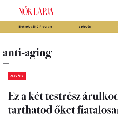
Életmódváltó Program
szépség
anti-aging
AKTUÁLIS
Ez a két testrész árulko
tarthatod őket fiatalos