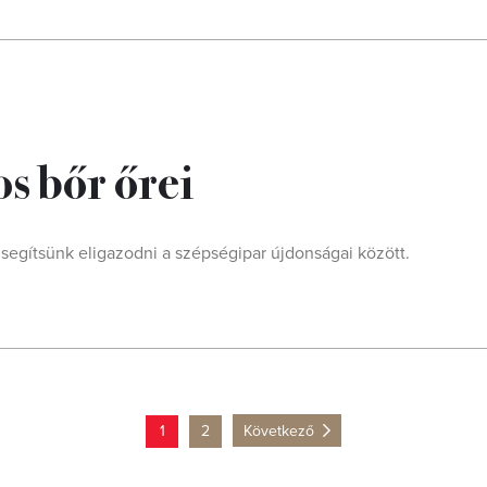
os bőr őrei
 segítsünk eligazodni a szépségipar újdonságai között.
1
2
Következő