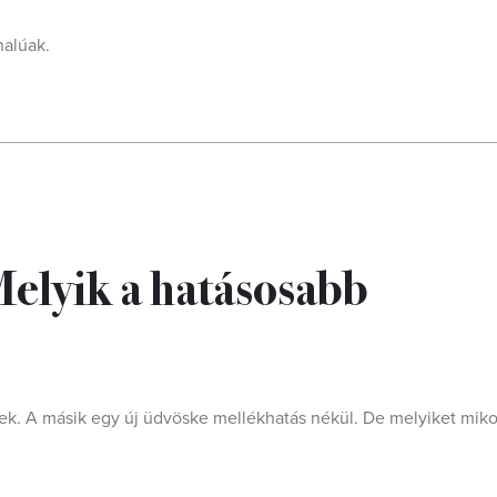
nalúak.
Melyik a hatásosabb
tnek. A másik egy új üdvöske mellékhatás nékül. De melyiket mik