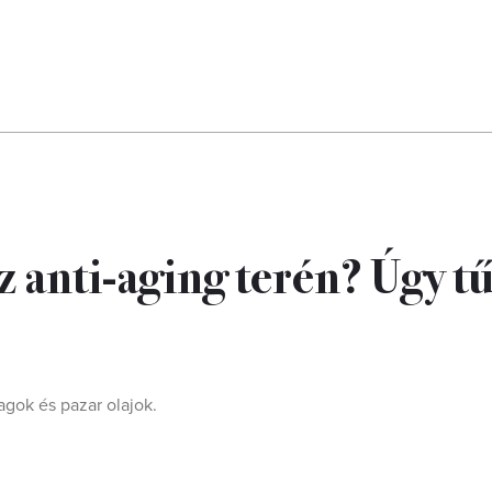
 anti-aging terén? Úgy t
agok és pazar olajok.