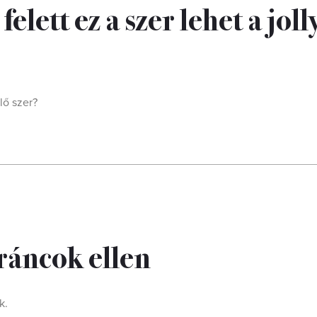
felett ez a szer lehet a joll
lő szer?
 ráncok ellen
k.