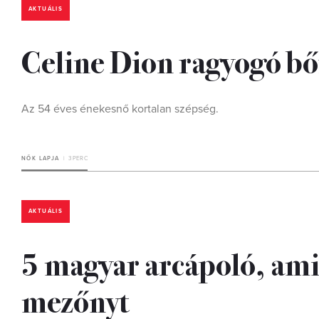
AKTUÁLIS
Celine Dion ragyogó bő
Az 54 éves énekesnő kortalan szépség.
NŐK LAPJA
3 PERC
AKTUÁLIS
5 magyar arcápoló, ami
mezőnyt