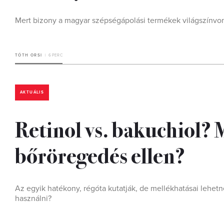
Mert bizony a magyar szépségápolási termékek világszínvo
TÓTH ORSI
6 PERC
AKTUÁLIS
Retinol vs. bakuchiol? 
bőröregedés ellen?
Az egyik hatékony, régóta kutatják, de mellékhatásai lehe
használni?