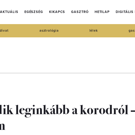
AKTUÁLIS
EGÉSZSÉG
KIKAPCS
GASZTRÓ
HETILAP
DIGITÁLIS
divat
asztrológia
lélek
gas
dik leginkább a korodról –
an