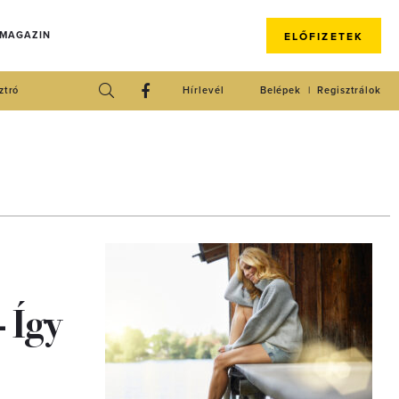
 MAGAZIN
ELŐFIZETEK
ztró
Hírlevél
Belépek
Regisztrálok
 Így