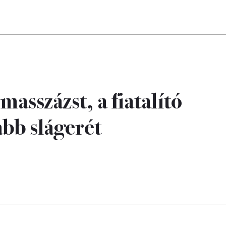
asszázst, a fiatalító
abb slágerét