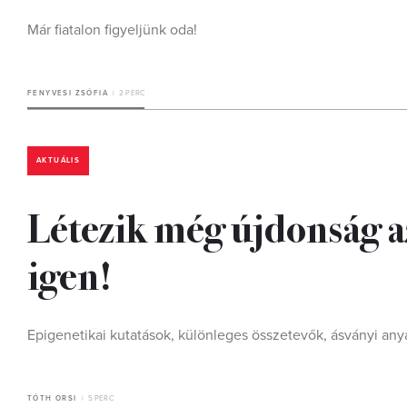
Már fiatalon figyeljünk oda!
FENYVESI ZSÓFIA
2 PERC
AKTUÁLIS
Létezik még újdonság az
igen!
Epigenetikai kutatások, különleges összetevők, ásványi any
TÓTH ORSI
5 PERC