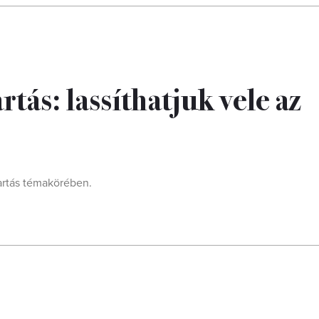
artás: lassíthatjuk vele az
artás témakörében.