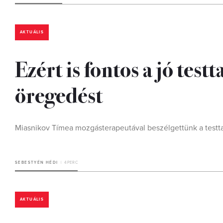
AKTUÁLIS
Ezért is fontos a jó testt
öregedést
Miasnikov Tímea mozgásterapeutával beszélgettünk a testt
SEBESTYÉN HÉDI
4 PERC
AKTUÁLIS