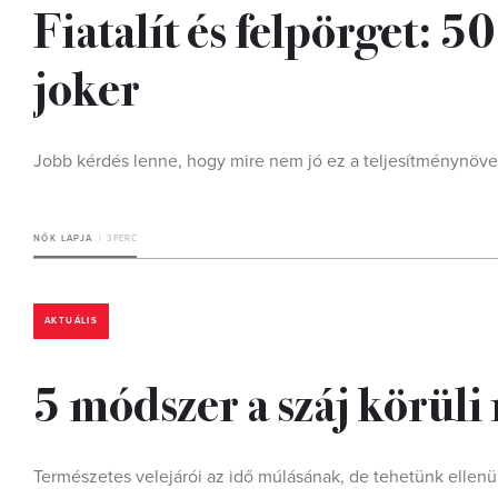
Fiatalít és felpörget: 50 
joker
Jobb kérdés lenne, hogy mire nem jó ez a teljesítménynöve
NŐK LAPJA
3 PERC
AKTUÁLIS
5 módszer a száj körüli
Természetes velejárói az idő múlásának, de tehetünk ellenü