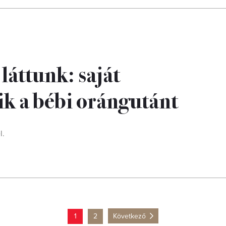
 láttunk: saját
k a bébi orángutánt
l.
1
2
Következő