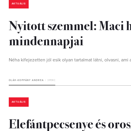
AKTUÁLIS
Nyitott szemmel: Maci 
mindennapjai
Néha kifejezetten jól esik olyan tartalmat látni, olvasni, a
OLÁH-KOPPÁNY ANDREA
3 PERC
AKTUÁLIS
Elefántpecsenye és oro