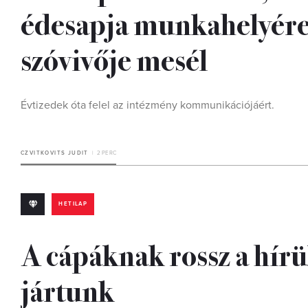
édesapja munkahelyére 
szóvivője mesél
Évtizedek óta felel az intézmény kommunikációjáért.
CZVITKOVITS JUDIT
2 PERC
HETILAP
A cápáknak rossz a hírü
jártunk