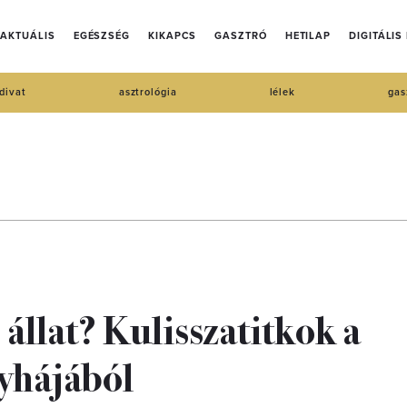
AKTUÁLIS
EGÉSZSÉG
KIKAPCS
GASZTRÓ
HETILAP
DIGITÁLIS
divat
asztrológia
lélek
gas
állat? Kulisszatitkok a
nyhájából