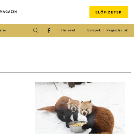
 MAGAZIN
ELŐFIZETEK
ztró
Hírlevél
Belépek
Regisztrálok