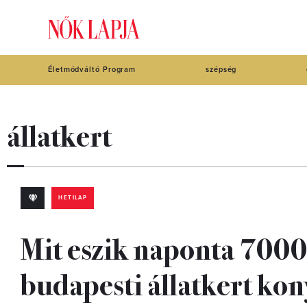
Életmódváltó Program
szépség
állatkert
HETILAP
Mit eszik naponta 7000 
budapesti állatkert ko