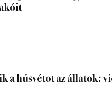
lakóit
k a húsvétot az állatok: v