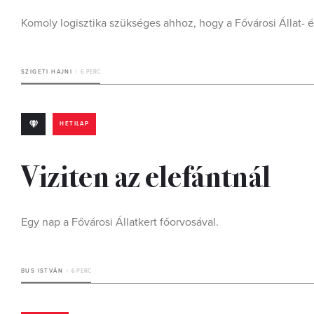
Komoly logisztika szükséges ahhoz, hogy a Fővárosi Állat- 
SZIGETI HAJNI
6 PERC
HETILAP
Viziten az elefántnál
Egy nap a Fővárosi Állatkert főorvosával.
BUS ISTVÁN
6 PERC