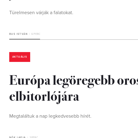
Türelmesen várják a falatokat.
BUS ISTVÁN
6 PERC
AKTUÁLIS
Európa legöregebb oros
elbitorlójára
Megtaláltuk a nap legkedvesebb hírét.
NŐK LAPJA
3 PERC