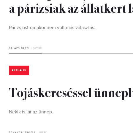
a párizsiak az állatkert 
Párizs ostromakor nem volt más választás...
BALÁZS BARBI
5 PERC
AKTUÁLIS
Tojáskereséssel ünnepli
Nekik is jár az ünnep.
FENYVESI ZSÓFIA
1 PERC