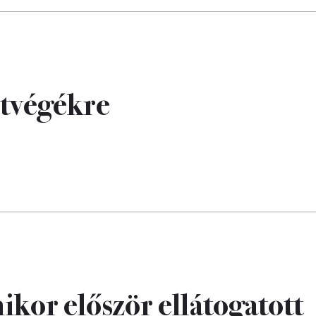
étvégékre
mikor először ellátogatott