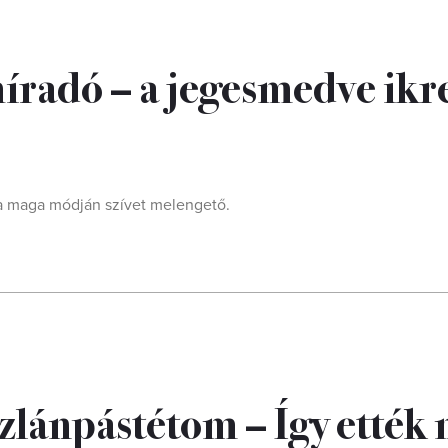
híradó – a jegesmedve ikr
mi a maga módján szívet melengető.
szlánpástétom – Így ették