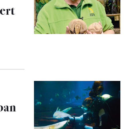
ert
iban