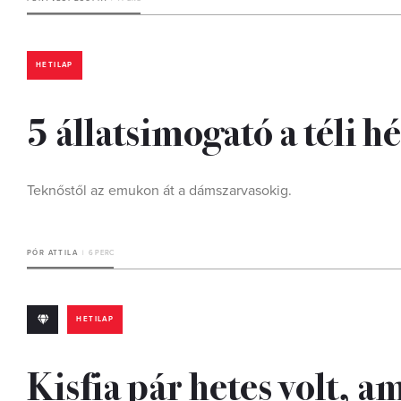
HETILAP
5 állatsimogató a téli h
Teknőstől az emukon át a dámszarvasokig.
PÓR ATTILA
6 PERC
HETILAP
Kisfia pár hetes volt, a