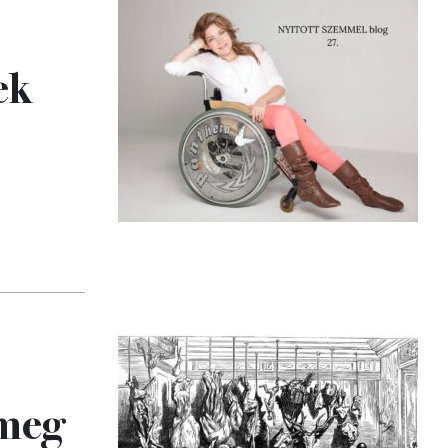
ek
 meg