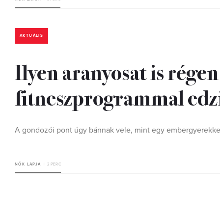
AKTUÁLIS
Ilyen aranyosat is régen
fitneszprogrammal edzi
A gondozói pont úgy bánnak vele, mint egy embergyerekke
NŐK LAPJA
2 PERC