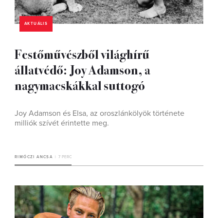
AKTUÁLIS
Festőművészből világhírű
állatvédő: Joy Adamson, a
nagymacskákkal suttogó
Joy Adamson és Elsa, az oroszlánkölyök története
milliók szívét érintette meg.
RIMÓCZI ANCSA
7 PERC