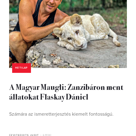
HETILAP
A Magyar Maugli: Zanzibáron ment
állatokat Flaskay Dániel
Számára az ismeretterjesztés kiemelt fontosságú.
CZVITKOVITS JUDIT
6 PERC