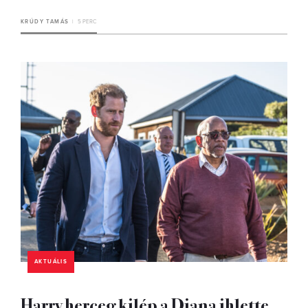
KRÚDY TAMÁS
5 PERC
AKTUÁLIS
Harry herceg kilép a Diana ihlette