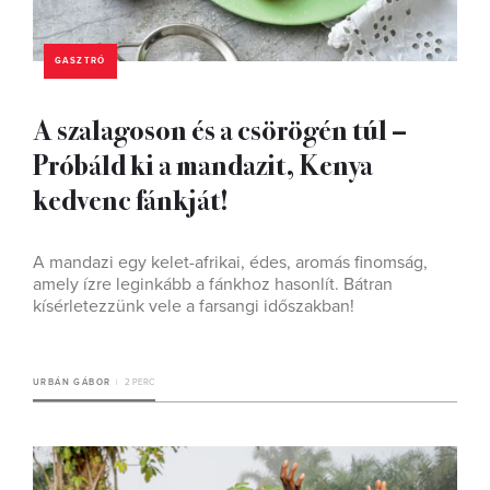
GASZTRÓ
A szalagoson és a csörögén túl –
Próbáld ki a mandazit, Kenya
kedvenc fánkját!
A mandazi egy kelet-afrikai, édes, aromás finomság,
amely ízre leginkább a fánkhoz hasonlít. Bátran
kísérletezzünk vele a farsangi időszakban!
URBÁN GÁBOR
2 PERC