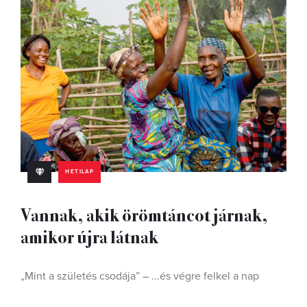
HETILAP
Vannak, akik örömtáncot járnak,
amikor újra látnak
„Mint a születés csodája” – ...és végre felkel a nap