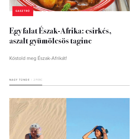
GASZTRÓ
Egy falat Észak-Afrika: csirkés,
aszalt gyümölcsös tagine
Kóstold meg Észak-Afrikát!
NAGY TÜNDE
2 PERC