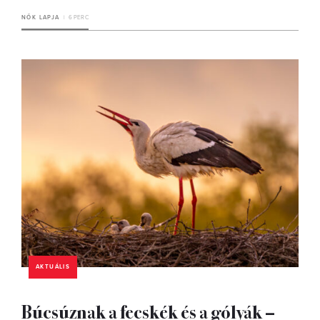
NŐK LAPJA
6 PERC
AKTUÁLIS
Búcsúznak a fecskék és a gólyák –