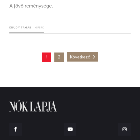
A jövő reménysége.
KRÚDY TAMÁS
6 PERC
1
2
Következő