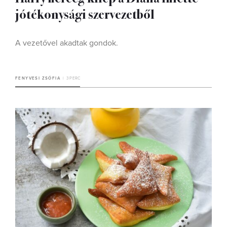
jótékonysági szervezetből
A vezetővel akadtak gondok.
FENYVESI ZSÓFIA
3 PERC