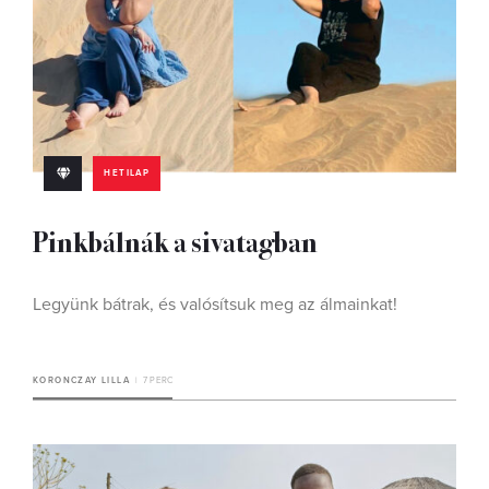
HETILAP
Pinkbálnák a sivatagban
Legyünk bátrak, és valósítsuk meg az álmainkat!
KORONCZAY LILLA
7 PERC