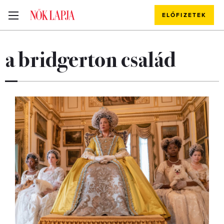
ELŐFIZETEK
a bridgerton család