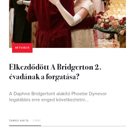
AKTUÁLIS
Elkezdődött A Bridgerton 2.
évadának a forgatása?
A Daphne Bridgertont alakító Phoebe Dynevor
legalábbis erre enged következtetni...
TAMÁS ANITA
2 PERC