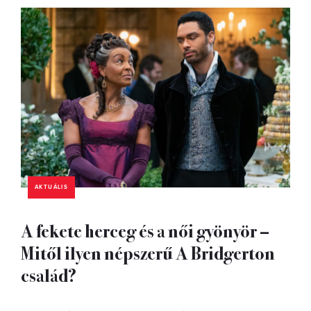
AKTUÁLIS
A fekete herceg és a női gyönyör –
Mitől ilyen népszerű A Bridgerton
család?