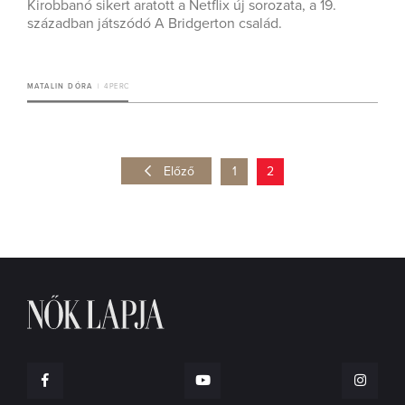
Kirobbanó sikert aratott a Netflix új sorozata, a 19.
században játszódó A Bridgerton család.
MATALIN DÓRA
4 PERC
Előző
1
2