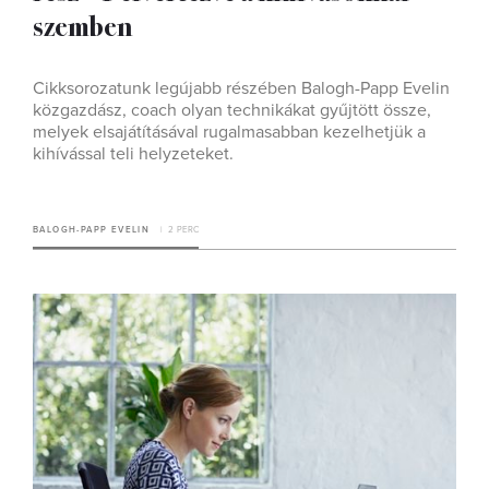
szemben
Cikksorozatunk legújabb részében Balogh-Papp Evelin
közgazdász, coach olyan technikákat gyűjtött össze,
melyek elsajátításával rugalmasabban kezelhetjük a
kihívással teli helyzeteket.
BALOGH-PAPP EVELIN
2 PERC