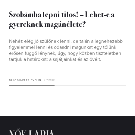
Szobámba lépni tilos! – Lehet-e a
gyereknek magánélete?
Nehéz elég jó szülőnek lenni, de talán a legnehezebb
figyelemmel lenni és odaadni magunkat egy tőlünk
erősen függő lénynek, úgy, hogy közben tiszteletben
tartjuk a határokat: a sajátjainkat és az övéit.
BALOGH-PAPP EVELIN
7 PERC