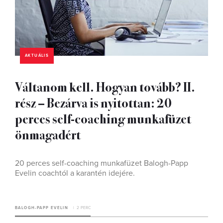
AKTUÁLIS
Váltanom kell. Hogyan tovább? II.
rész – Bezárva is nyitottan: 20
perces self-coaching munkafüzet
önmagadért
20 perces self-coaching munkafüzet Balogh-Papp
Evelin coachtól a karantén idejére.
BALOGH-PAPP EVELIN
2 PERC