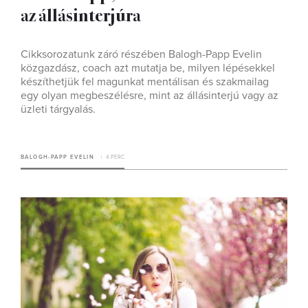
az állásinterjúra
Cikksorozatunk záró részében Balogh-Papp Evelin
közgazdász, coach azt mutatja be, milyen lépésekkel
készíthetjük fel magunkat mentálisan és szakmailag
egy olyan megbeszélésre, mint az állásinterjú vagy az
üzleti tárgyalás.
BALOGH-PAPP EVELIN
4 PERC