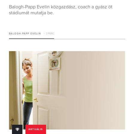
Balogh-Papp Evelin közgazdász, coach a gyász öt
stádiumát mutatja be.
BALOGH-PAPP EVELIN
3 PERC
AKTUÁLIS