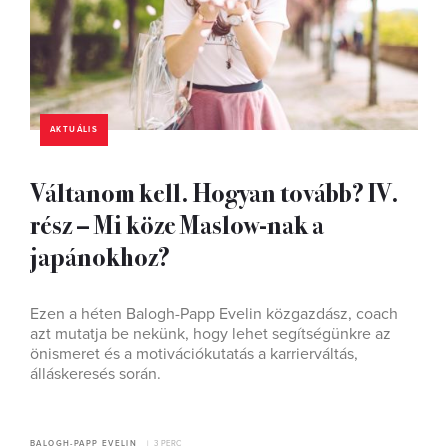
AKTUÁLIS
Váltanom kell. Hogyan tovább? IV.
rész – Mi köze Maslow-nak a
japánokhoz?
Ezen a héten Balogh-Papp Evelin közgazdász, coach
azt mutatja be nekünk, hogy lehet segítségünkre az
önismeret és a motivációkutatás a karrierváltás,
álláskeresés során.
BALOGH-PAPP EVELIN
3 PERC