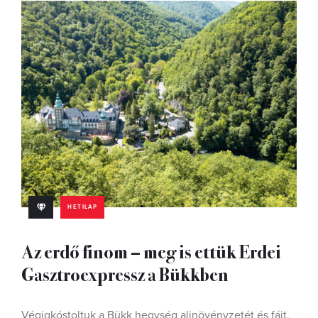
HETILAP
Az erdő finom – meg is ettük Erdei
Gasztroexpressz a Bükkben
Végigkóstoltuk a Bükk hegység aljnövényzetét és fáit.