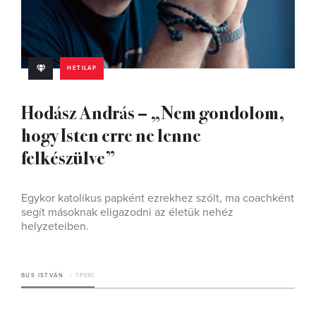
HETILAP
Hodász András – „Nem gondolom,
hogy Isten erre ne lenne
felkészülve”
Egykor katolikus papként ezrekhez szólt, ma coachként
segít másoknak eligazodni az életük nehéz
helyzeteiben.
BUS ISTVÁN
7 PERC