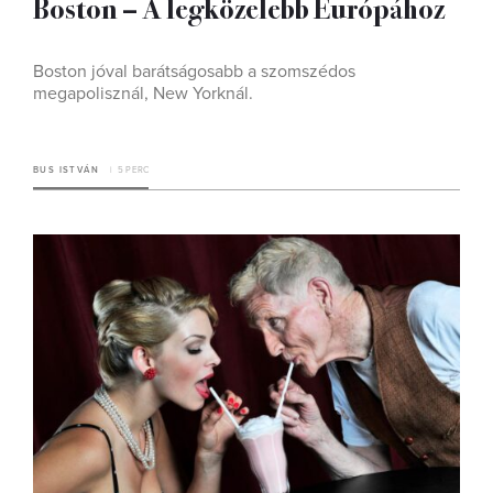
Boston – A legközelebb Európához
Boston jóval barátságosabb a szomszédos
megapolisznál, New Yorknál.
BUS ISTVÁN
5 PERC