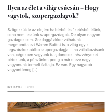
Ilyen az élet a világ csúcsán – Hogy
vagytok, szupergazdagok?
Szögezzük le az elején: ha bérből és fizetésből élünk,
soha nem leszünk szupergazdagok. De olyan nagyon
gazdagok sem. Gazdaggá akkor válhatunk –
megmondta ezt Warren Buffett is, a világ egyik
legszórakoztatóbb szupergazdagja –, ha vállalkozásunk
van, cégekben vagyunk tulajdonosok, részvényeket
birtoklunk, a pénzünket pedig a már eleve nagy
vagyonunk termeli-fialtatja. Ez van. Egy nagyobb
vagyontömeg […]
BUS ISTVÁN
5 PERC