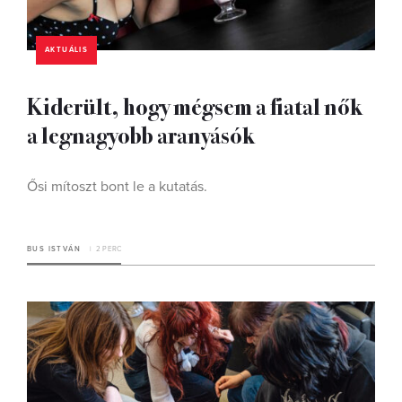
AKTUÁLIS
Kiderült, hogy mégsem a fiatal nők
a legnagyobb aranyásók
Ősi mítoszt bont le a kutatás.
BUS ISTVÁN
2 PERC