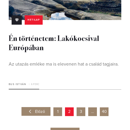
HETILAP
Én történetem: Lakókocsival
Európában
Az utazás emléke ma is elevenen hat a család tagjaira.
BUS ISTVÁN
6 PERC
Előző
1
2
3
…
40