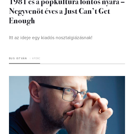
1981 és a popkultúra fontos nyara –
Negyvenöt éves a Just Can’t Get
Enough
Itt az ideje egy kiadós nosztalgiázásnak!
BUS ISTVÁN
4 PERC