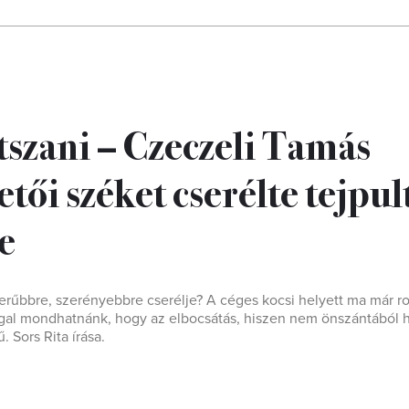
átszani – Czeczeli Tamás
etői széket cserélte tejpul
e
zerűbbre, szerényebbre cserélje? A céges kocsi helyett ma már rol
gal mondhatnánk, hogy az elbocsátás, hiszen nem önszántából h
 Sors Rita írása.