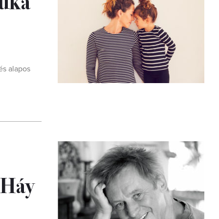
yuka
és alapos
 Háy