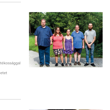
ó
atékossággal
letet