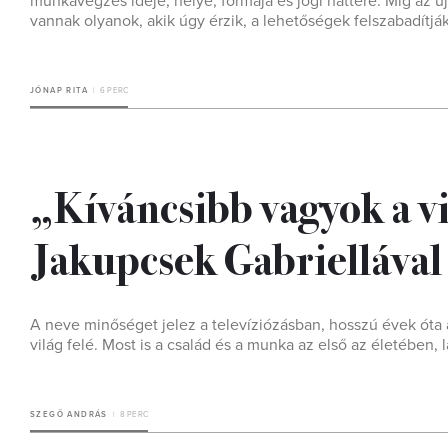
munkavégzés ideje, helye, formája és jogi háttere. Míg az ú
vannak olyanok, akik úgy érzik, a lehetőségek felszabadítják
JÓNAP RITA
6 PERC
„Kíváncsibb vagyok a v
Jakupcsek Gabriellával
A neve minőséget jelez a televíziózásban, hosszú évek óta a
világ felé. Most is a család és a munka az első az életében,
SZEGŐ ANDRÁS
8 PERC