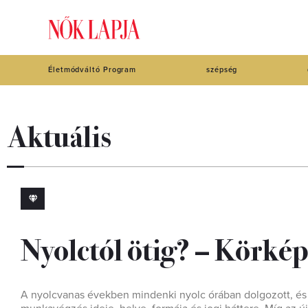
Életmódváltó Program
szépség
Aktuális
Nyolctól ötig? – Körkép
A nyolcvanas években mindenki nyolc órában dolgozott, és 