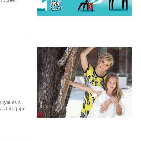
e többen
anyai és a
s interjúja.