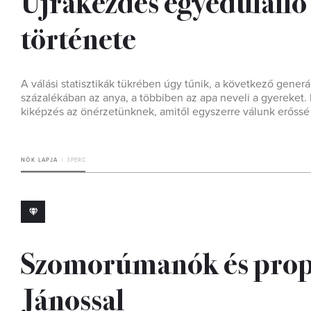
Újrakezdés egyedülálló 
története
A válási statisztikák tükrében úgy tűnik, a következő gene
százalékában az anya, a többiben az apa neveli a gyereket.
kiképzés az önérzetünknek, amitől egyszerre válunk erőssé
NŐK LAPJA
3 PERC
Szomorúmanók és prope
Jánossal