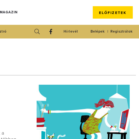
 MAGAZIN
ELŐFIZETEK
ztró
Hírlevél
Belépek
Regisztrálok
 a