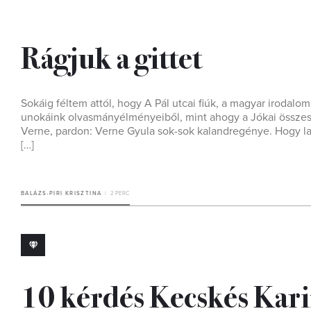
Rágjuk a gittet
Sokáig féltem attól, hogy A Pál utcai fiúk, a magyar irodal
unokáink olvasmányélményeiből, mint ahogy a Jókai összes, 
Verne, pardon: Verne Gyula sok-sok kalandregénye. Hogy la
[…]
BALÁZS-PIRI KRISZTINA
2 PERC
10 kérdés Kecskés Kar