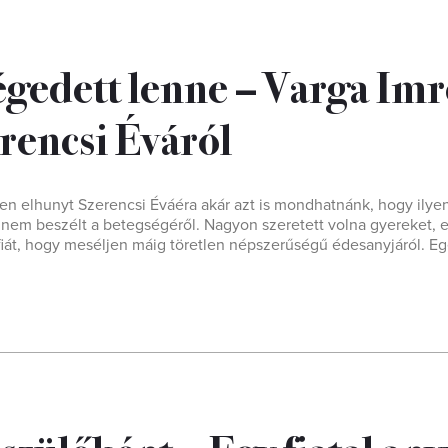
égedett lenne – Varga Imr
rencsi Éváról
sen elhunyt Szerencsi Éváéra akár azt is mondhatnánk, hogy ilyen
g nem beszélt a betegségéről. Nagyon szeretett volna gyereket, e
iát, hogy meséljen máig töretlen népszerűségű édesanyjáról. E