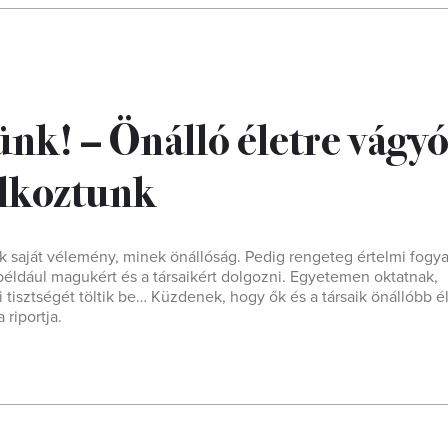
nk! – Önálló életre vágy
álkoztunk
ik saját vélemény, minek önállóság. Pedig rengeteg értelmi fogy
éldául magukért és a társaikért dolgozni. Egyetemen oktatnak,
tisztségét töltik be… Küzdenek, hogy ők és a társaik önállóbb é
 riportja.