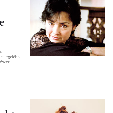
e
.
zt legalább
gészen