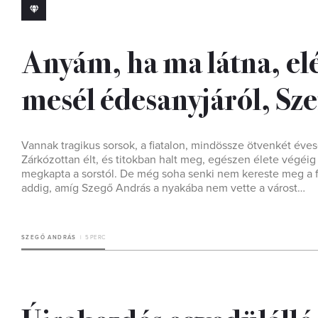
Anyám, ha ma látna, el
mesél édesanyjáról, Sze
Vannak tragikus sorsok, a fiatalon, mindössze ötvenkét éve
Zárkózottan élt, és titokban halt meg, egészen élete végéi
megkapta a sorstól. De még soha senki nem kereste meg a f
addig, amíg Szegő András a nyakába nem vette a várost…
SZEGŐ ANDRÁS
5 PERC