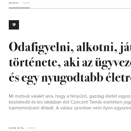
ADMIN
7 PERC
Odafigyelni, alkotni, j
története, aki az ügyvez
és egy nyugodtabb életr
Mi motivál valakit arra, hogy a fényűző, gazdag életét egys
közlekedő és kis lakásban élő Czeczeli Tamás esetében jog
topmenedzseri állását. A válasz azonban nem ilyen egyszerű.
SORS RITA
6 PERC