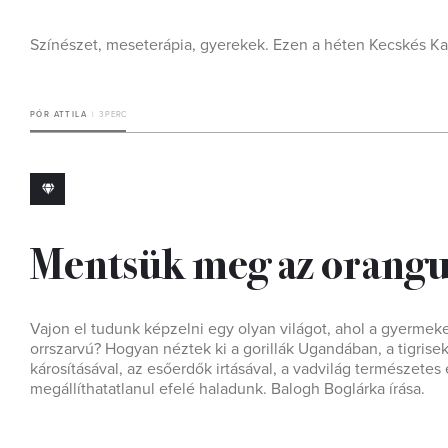
Színészet, meseterápia, gyerekek. Ezen a héten Kecskés Kar
PÓR ATTILA
3 PERC
Mentsük meg az orangu
Vajon el tudunk képzelni egy olyan világot, ahol a gyermeke
orrszarvú? Hogyan néztek ki a gorillák Ugandában, a tigris
károsításával, az esőerdők irtásával, a vadvilág természetes
megállíthatatlanul efelé haladunk. Balogh Boglárka írása.