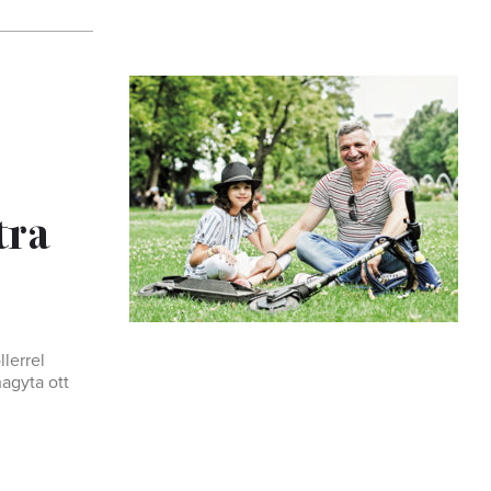
tra
lerrel
agyta ott