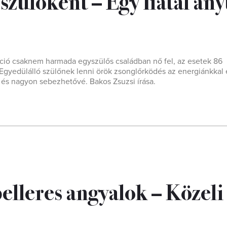
szülőként – Egy fiatal an
ráció csaknem harmada egyszülős családban nő fel, az esetek 86
 Egyedülálló szülőnek lenni örök zsonglőrködés az energiánkkal 
 és nagyon sebezhetővé. Bakos Zsuzsi írása.
lleres angyalok – Közeli