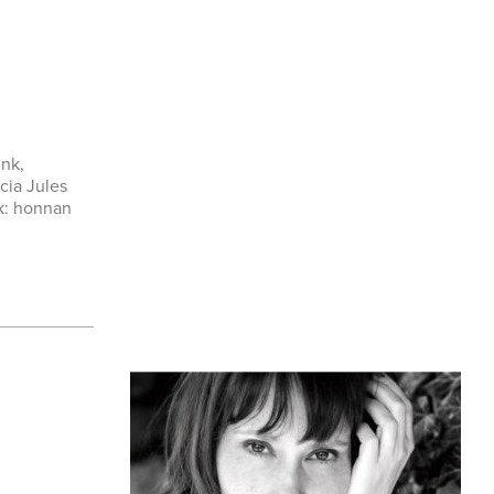
ink,
cia Jules
k: honnan