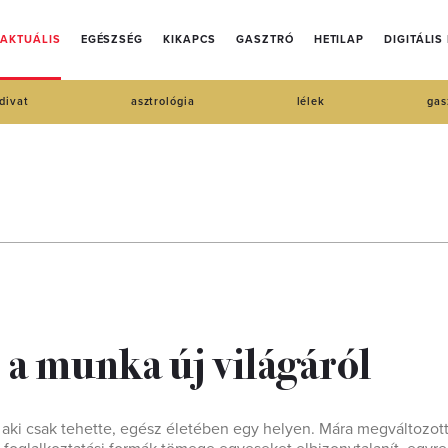
AKTUÁLIS
EGÉSZSÉG
KIKAPCS
GASZTRÓ
HETILAP
DIGITÁLIS
divat
asztrológia
lélek
gas
 a munka új világáról
aki csak tehette, egész életében egy helyen. Mára megváltozott