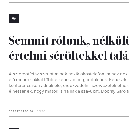
Semmit rólunk, nélkülü
értelmi sérültekkel tal
A sztereotípiák szerint minek nekik okostelefon, minek nek
élő ember sokkal többre képes, mint gondolnánk. Képesek p
konferenciákon adnak elő, érdekvédelmi szervezetek elnöki 
élhessenek, hogy mások is hallják a szavukat. Dobray Sarolta
DOBRAY SAROLTA
9 PERC