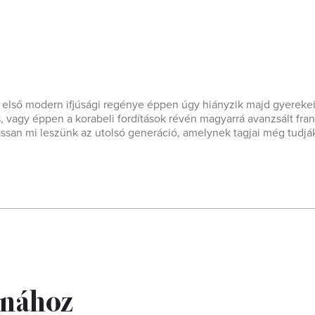
om első modern ifjúsági regénye éppen úgy hiányzik majd gyereke
vagy éppen a korabeli fordítások révén magyarrá avanzsált fran
ssan mi leszünk az utolsó generáció, amelynek tagjai még tudjá
inához