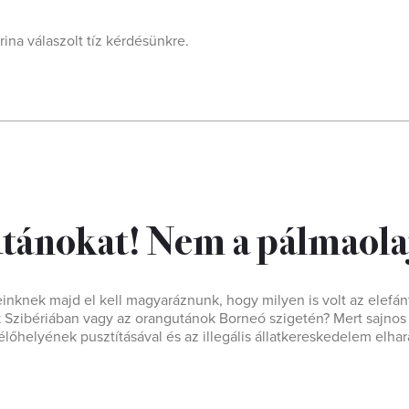
ina válaszolt tíz kérdésünkre.
tánokat! Nem a pálmaola
inknek majd el kell magyaráznunk, hogy milyen is volt az elefán
ek Szibériában vagy az orangutánok Borneó szigetén? Mert sajnos
 élőhelyének pusztításával és az illegális állatkereskedelem elh