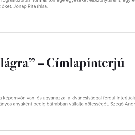
j foglalkoztatási formák tömege egyeseket elbizonytalanít, egyr
 őket. Jónap Rita írása.
ilágra” – Címlapinterjú
 képernyőn van, és ugyanazzal a kíváncsisággal fordul interjúal
 lányos anyaként pedig bátrabban vállalja nőiességét. Szegő Andrá