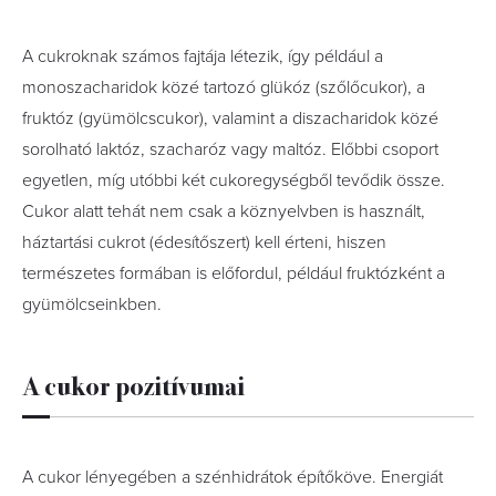
A cukroknak számos fajtája létezik, így például a
monoszacharidok közé tartozó glükóz (szőlőcukor), a
fruktóz (gyümölcscukor), valamint a diszacharidok közé
sorolható laktóz, szacharóz vagy maltóz. Előbbi csoport
egyetlen, míg utóbbi két cukoregységből tevődik össze.
Cukor alatt tehát nem csak a köznyelvben is használt,
háztartási cukrot (édesítőszert) kell érteni, hiszen
természetes formában is előfordul, például fruktózként a
gyümölcseinkben.
A cukor pozitívumai
A cukor lényegében a szénhidrátok építőköve. Energiát