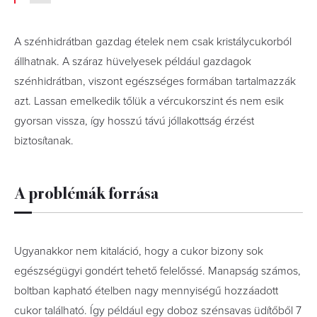
A szénhidrátban gazdag ételek nem csak kristálycukorból
állhatnak. A száraz hüvelyesek például gazdagok
szénhidrátban, viszont egészséges formában tartalmazzák
azt. Lassan emelkedik tőlük a vércukorszint és nem esik
gyorsan vissza, így hosszú távú jóllakottság érzést
biztosítanak.
A problémák forrása
Ugyanakkor nem kitaláció, hogy a cukor bizony sok
egészségügyi gondért tehető felelőssé. Manapság számos,
boltban kapható ételben nagy mennyiségű hozzáadott
cukor található. Így például egy doboz szénsavas üdítőből 7