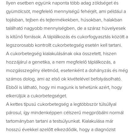
Ilyen esetben együnk naponta több adag zöldséget és
gyümölcsöt, megfelelő mennyiségű fehérjét, ami például a
tojásban, tejben és tejtermékekben, húsokban, halakban
található nagyobb mennyiségben, de a száraz hüvelyesek
is kitűnő források. A táplálkozás és cukorfogyasztás között a
legszorosabb kontrollt cukorbetegség esetén kell tartani.
A cukorbetegség kialakulásának oka összetett, hiszen
hozzájárul a genetika, a nem megfelelő táplálkozás, a
mozgásszegény életmód, esetenként a dohányzás és még
számos dolog, ami az első ok kivételével befolyásolható.
Ebből is látható, hogy mi magunk is tehetünk azért, hogy
elkerüljük a cukorbetegséget.
A kettes típusú cukorbetegség a legtöbbször túlsúllyal
párosul, így mindenképpen célszerű megpróbálni normál
tartományban tartani a testsúlyunkat. Kialakulása már
hosszú évekkel azelőtt elkezdődik, hogy a diagnózist