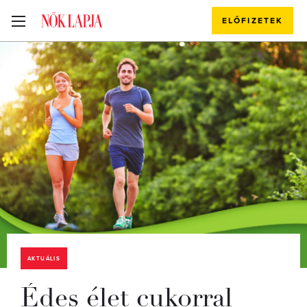
ELŐFIZETEK
AKTUÁLIS
Édes élet cukorral