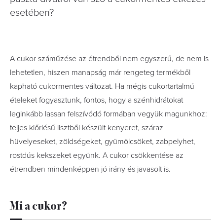
esetében?
A cukor száműzése az étrendből nem egyszerű, de nem is
lehetetlen, hiszen manapság már rengeteg termékből
kapható cukormentes változat. Ha mégis cukortartalmú
ételeket fogyasztunk, fontos, hogy a szénhidrátokat
leginkább lassan felszívódó formában vegyük magunkhoz:
teljes kiőrlésű lisztből készült kenyeret, száraz
hüvelyeseket, zöldségeket, gyümölcsöket, zabpelyhet,
rostdús kekszeket együnk. A cukor csökkentése az
étrendben mindenképpen jó irány és javasolt is.
Mi a cukor?