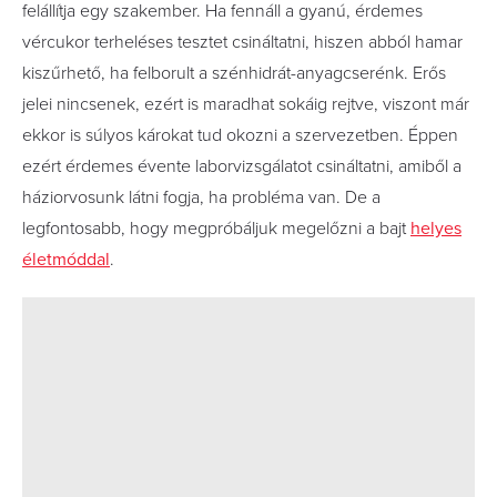
felállítja egy szakember. Ha fennáll a gyanú, érdemes
vércukor terheléses tesztet csináltatni, hiszen abból hamar
kiszűrhető, ha felborult a szénhidrát-anyagcserénk. Erős
jelei nincsenek, ezért is maradhat sokáig rejtve, viszont már
ekkor is súlyos károkat tud okozni a szervezetben. Éppen
ezért érdemes évente laborvizsgálatot csináltatni, amiből a
háziorvosunk látni fogja, ha probléma van. De a
legfontosabb, hogy megpróbáljuk megelőzni a bajt
helyes
életmóddal
.