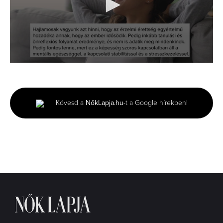
0
seconds
of
1
minute,
Kövesd a
NőkLapja.hu
-t a Google hírekben!
41
seconds