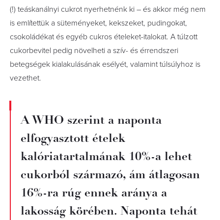
(!) teáskanálnyi cukrot nyerhetnénk ki – és akkor még nem
is említettük a süteményeket, kekszeket, pudingokat,
csokoládékat és egyéb cukros ételeket-italokat. A túlzott
cukorbevitel pedig növelheti a szív- és érrendszeri
betegségek kialakulásának esélyét, valamint túlsúlyhoz is
vezethet.
A WHO szerint a naponta
elfogyasztott ételek
kalóriatartalmának 10%-a lehet
cukorból származó, ám átlagosan
16%-ra rúg ennek aránya a
lakosság körében. Naponta tehát