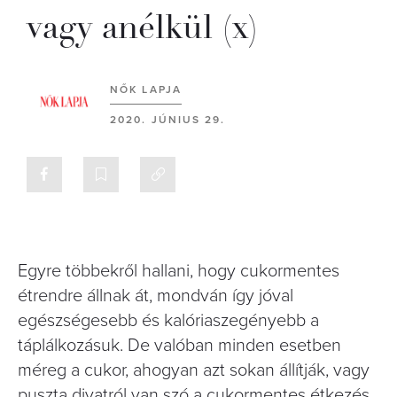
vagy anélkül (x)
NŐK LAPJA
2020. JÚNIUS 29.
Egyre többekről hallani, hogy cukormentes
étrendre állnak át, mondván így jóval
egészségesebb és kalóriaszegényebb a
táplálkozásuk. De valóban minden esetben
méreg a cukor, ahogyan azt sokan állítják, vagy
puszta divatról van szó a cukormentes étkezés