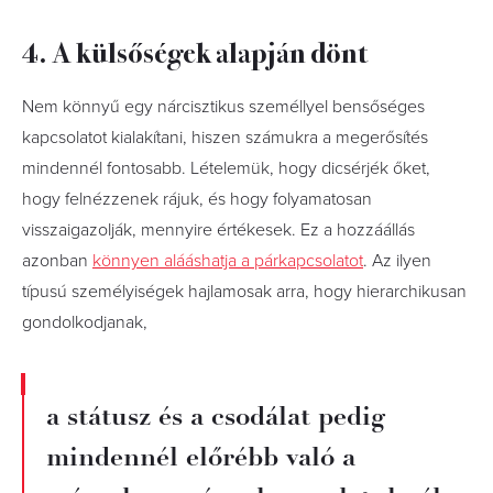
4. A külsőségek alapján dönt
Nem könnyű egy nárcisztikus személlyel bensőséges
kapcsolatot kialakítani, hiszen számukra a megerősítés
mindennél fontosabb. Lételemük, hogy dicsérjék őket,
hogy felnézzenek rájuk, és hogy folyamatosan
visszaigazolják, mennyire értékesek. Ez a hozzáállás
azonban
könnyen alááshatja a párkapcsolatot
. Az ilyen
típusú személyiségek hajlamosak arra, hogy hierarchikusan
gondolkodjanak,
a státusz és a csodálat pedig
mindennél előrébb való a