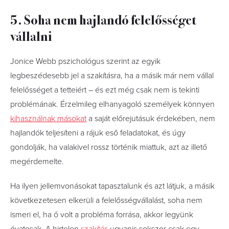
5. Soha nem hajlandó felelősséget
vállalni
Jonice Webb pszichológus szerint az egyik
legbeszédesebb jel a szakításra, ha a másik már nem vállal
felelősséget a tetteiért – és ezt még csak nem is tekinti
problémának. Érzelmileg elhanyagoló személyek könnyen
kihasználnak másokat
a saját előrejutásuk érdekében, nem
hajlandók teljesíteni a rájuk eső feladatokat, és úgy
gondolják, ha valakivel rossz történik miattuk, azt az illető
megérdemelte.
Ha ilyen jellemvonásokat tapasztalunk és azt látjuk, a másik
következetesen elkerüli a felelősségvállalást, soha nem
ismeri el, ha ő volt a probléma forrása, akkor legyünk
óvatosak. A hirtelen
szakítás
ugyanis sokszor csak egy