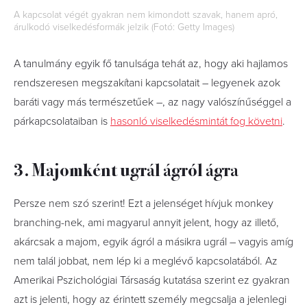
A kapcsolat végét gyakran nem kimondott szavak, hanem apró,
árulkodó viselkedésformák jelzik (Fotó: Getty Images)
A tanulmány egyik fő tanulsága tehát az, hogy aki hajlamos
rendszeresen megszakítani kapcsolatait – legyenek azok
baráti vagy más természetűek –, az nagy valószínűséggel a
párkapcsolataiban is
hasonló viselkedésmintát fog követni
.
3. Majomként ugrál ágról ágra
Persze nem szó szerint! Ezt a jelenséget hívjuk monkey
branching-nek, ami magyarul annyit jelent, hogy az illető,
akárcsak a majom, egyik ágról a másikra ugrál – vagyis amíg
nem talál jobbat, nem lép ki a meglévő kapcsolatából. Az
Amerikai Pszichológiai Társaság kutatása szerint ez gyakran
azt is jelenti, hogy az érintett személy megcsalja a jelenlegi