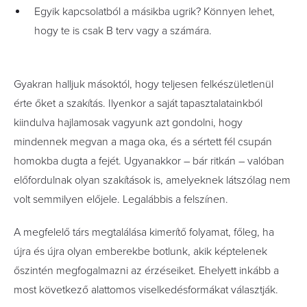
Egyik kapcsolatból a másikba ugrik? Könnyen lehet,
hogy te is csak B terv vagy a számára.
Gyakran halljuk másoktól, hogy teljesen felkészületlenül
érte őket a szakítás. Ilyenkor a saját tapasztalatainkból
kiindulva hajlamosak vagyunk azt gondolni, hogy
mindennek megvan a maga oka, és a sértett fél csupán
homokba dugta a fejét. Ugyanakkor – bár ritkán – valóban
előfordulnak olyan szakítások is, amelyeknek látszólag nem
volt semmilyen előjele. Legalábbis a felszínen.
A megfelelő társ megtalálása kimerítő folyamat, főleg, ha
újra és újra olyan emberekbe botlunk, akik képtelenek
őszintén megfogalmazni az érzéseiket. Ehelyett inkább a
most következő alattomos viselkedésformákat választják.