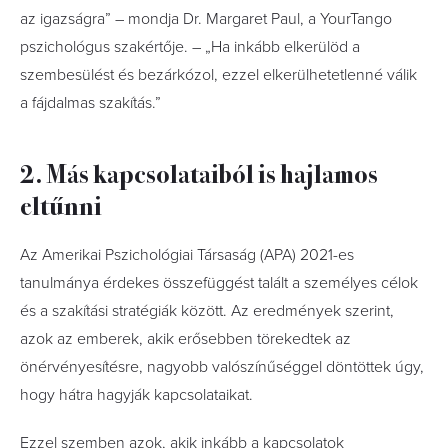
az igazságra” – mondja Dr. Margaret Paul, a YourTango
pszichológus szakértője. – „Ha inkább elkerülöd a
szembesülést és bezárkózol, ezzel elkerülhetetlenné válik
a fájdalmas szakítás.”
2. Más kapcsolataiból is hajlamos
eltűnni
Az Amerikai Pszichológiai Társaság (APA) 2021-es
tanulmánya érdekes összefüggést talált a személyes célok
és a szakítási stratégiák között. Az eredmények szerint,
azok az emberek, akik erősebben törekedtek az
önérvényesítésre, nagyobb valószínűséggel döntöttek úgy,
hogy hátra hagyják kapcsolataikat.
Ezzel szemben azok, akik inkább a kapcsolatok