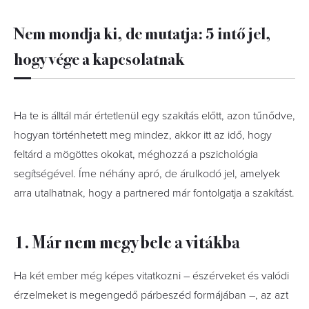
Nem mondja ki, de mutatja: 5 intő jel,
hogy vége a kapcsolatnak
Ha te is álltál már értetlenül egy szakítás előtt, azon tűnődve,
hogyan történhetett meg mindez, akkor itt az idő, hogy
feltárd a mögöttes okokat, méghozzá a pszichológia
segítségével. Íme néhány apró, de árulkodó jel, amelyek
arra utalhatnak, hogy a partnered már fontolgatja a szakítást.
1. Már nem megy bele a vitákba
Ha két ember még képes vitatkozni – észérveket és valódi
érzelmeket is megengedő párbeszéd formájában –, az azt