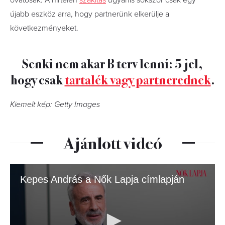
újabb eszköz arra, hogy partnerünk elkerülje a
következményeket.
Senki nem akar B terv lenni: 5 jel,
hogy csak
tartalék vagy partnerednek
.
Kiemelt kép: Getty Images
Ajánlott videó
Kepes András a Nők Lapja címlapján