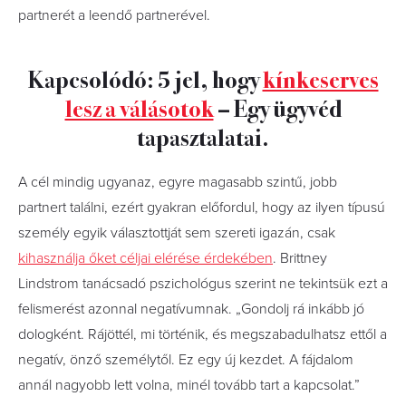
partnerét a leendő partnerével.
Kapcsolódó: 5 jel, hogy
kínkeserves
lesz a válásotok
– Egy ügyvéd
tapasztalatai.
A cél mindig ugyanaz, egyre magasabb szintű, jobb
partnert találni, ezért gyakran előfordul, hogy az ilyen típusú
személy egyik választottját sem szereti igazán, csak
kihasználja őket céljai elérése érdekében
. Brittney
Lindstrom tanácsadó pszichológus szerint ne tekintsük ezt a
felismerést azonnal negatívumnak. „Gondolj rá inkább jó
dologként. Rájöttél, mi történik, és megszabadulhatsz ettől a
negatív, önző személytől. Ez egy új kezdet. A fájdalom
annál nagyobb lett volna, minél tovább tart a kapcsolat.”