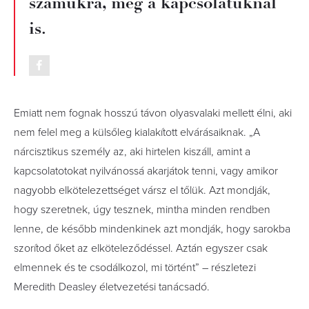
számukra, még a kapcsolatuknál
is.
Emiatt nem fognak hosszú távon olyasvalaki mellett élni, aki
nem felel meg a külsőleg kialakított elvárásaiknak. „A
nárcisztikus személy az, aki hirtelen kiszáll, amint a
kapcsolatotokat nyilvánossá akarjátok tenni, vagy amikor
nagyobb elkötelezettséget vársz el tőlük. Azt mondják,
hogy szeretnek, úgy tesznek, mintha minden rendben
lenne, de később mindenkinek azt mondják, hogy sarokba
szorítod őket az elköteleződéssel. Aztán egyszer csak
elmennek és te csodálkozol, mi történt” – részletezi
Meredith Deasley életvezetési tanácsadó.