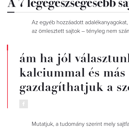
A 7 legegészségesebb saj
Az egyéb hozzáadott adalékanyagokat, sz
az ömlesztett sajtok – tényleg nem sz
ám ha jól választunk
kalciummal és más
gazdagíthatjuk a sz
Mutatjuk, a tudomány szerint mely sajt