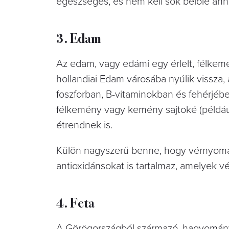
egészséges, és nem kell sok belőle ahh
3. Edam
Az edam, vagy edámi egy érlelt, félke
hollandiai Edam városába nyúlik vissza, 
foszforban, B-vitaminokban és fehérjébe
félkemény vagy kemény sajtoké (például
étrendnek is.
Külön nagyszerű benne, hogy vérnyomá
antioxidánsokat is tartalmaz, amelyek vé
4. Feta
A Görögországból származó, hagyományos