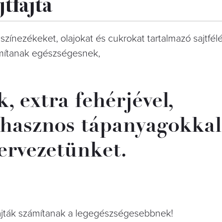
tfajta
ínezékeket, olajokat és cukrokat tartalmazó sajtfél
ámítanak egészségesnek,
, extra fehérjével,
 hasznos tápanyagokkal
ervezetünket.
fajták számítanak a legegészségesebbnek!