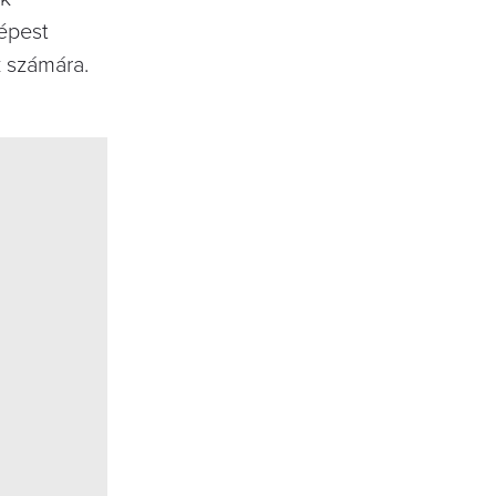
képest
k számára.