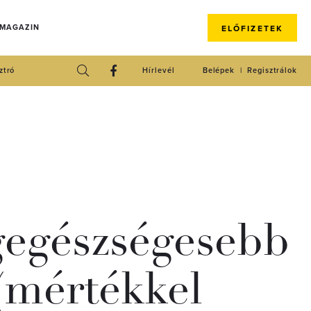
 MAGAZIN
ELŐFIZETEK
ztró
Hírlevél
Belépek
Regisztrálok
gegészségesebb
 (mértékkel