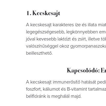
1. Kecskesajt
A kecskesajt karakteres íze és illata mi
legegészségesebb, legkönnyebben emészt
jóval kevesebb laktózt és zsírt, illetve 
valószínűséggel okoz gyomorpanaszokat.
beilleszthető.
Kapcsolódó: En
A kecskesajt immunerősítő hatását pedi
foszfort, káliumot és B-vitamint tartalm
bélflóránk is meghálál majd.