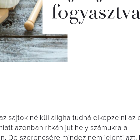
fogyasztva
z sajtok nélkül aligha tudná elképzelni az é
miatt azonban ritkán jut hely számukra a
n. De szerencsére mindez nem jelenti azt,