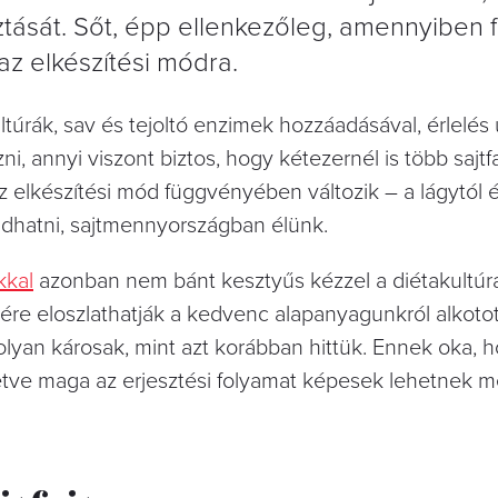
sztását. Sőt, épp ellenkezőleg, amennyiben 
az elkészítési módra.
ltúrák, sav és tejoltó enzimek hozzáadásával, érlelés út
 annyi viszont biztos, hogy kétezernél is több sajtfa
 az elkészítési mód függvényében változik – a lágytól 
dhatni, sajtmennyországban élünk.
kkal
azonban nem bánt kesztyűs kézzel a diétakultúr
re eloszlathatják a kedvenc alapanyagunkról alkotot
 olyan károsak, mint azt korábban hittük. Ennek oka, 
letve maga az erjesztési folyamat képesek lehetnek m