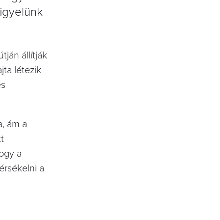
figyelünk
ján állítják
jta létezik
és
a, ám a
t
hogy a
érsékelni a