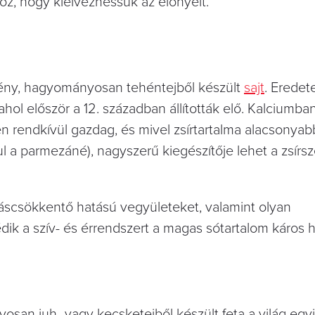
oz, hogy kiélvezhessük az előnyeit.
mény, hagyományosan tehéntejből készült
sajt
. Eredet
ahol először a 12. században állították elő. Kalciumban
n rendkívül gazdag, és mivel zsírtartalma alacsonyab
 a parmezáné), nagyszerű kiegészítője lehet a zsírs
scsökkentő hatású vegyületeket, valamint olyan
dik a szív- és érrendszert a magas sótartalom káros ha
an juh- vagy kecsketejből készült feta a világ egy