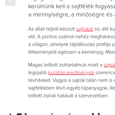
kerülnünk kell a sajtfélék fogya
a mennyiségre, a minőségre és 
Az állati tejből készült
sajtokat
só, élő ku
elő. A pontos számot nehéz meghatározni,
a világon, amelyek táplálkozási profilja
félkeménytől egészen a keményig. Mon
Magas telített zsírtartalmuk miatt a
sajto
legújabb
kutatási eredmények
szerencsé
tévhiteket. Vagyis a sajtok talán nem is
sajtfélékben lévő egyéb tápanyagok, il
telített zsírok hatását a szervezetben.