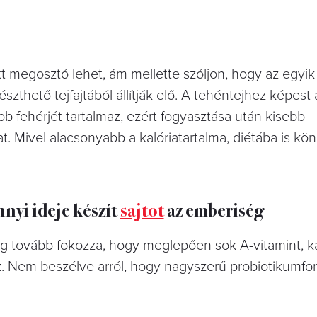
att megosztó lehet, ám mellette szóljon, hogy az egyik
hető tejfajtából állítják elő. A tehéntejhez képest 
több fehérjét tartalmaz, ezért fogyasztása után kisebb
 Mivel alacsonyabb a kalóriatartalma, diétába is k
nyi ideje készít
sajtot
az emberiség
g tovább fokozza, hogy meglepően sok A-vitamint, k
az. Nem beszélve arról, hogy nagyszerű probiotikumfor