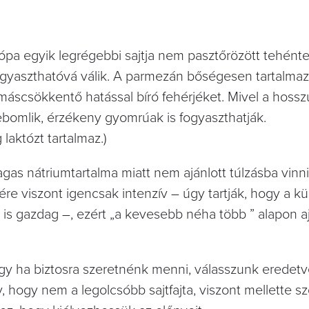
rópa egyik legrégebbi sajtja nem pasztőrözött tehénte
 fogyaszthatóvá válik. A parmezán bőségesen tartalmaz
omáscsökkentő hatással bíró fehérjéket. Mivel a hosszú
lebomlik, érzékeny gyomrúak is fogyaszthatják.
aktózt tartalmaz.)
as nátriumtartalma miatt nem ajánlott túlzásba vinni
re viszont igencsak intenzív – úgy tartják, hogy a k
is gazdag –, ezért „a kevesebb néha több ” alapon aj
, így ha biztosra szeretnénk menni, válasszunk eredet
 hogy nem a legolcsóbb sajtfajta, viszont mellette sz