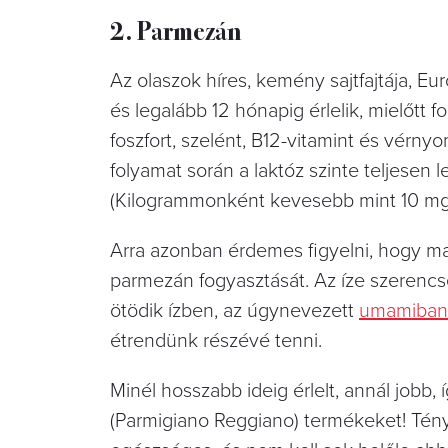
2. Parmezán
Az olaszok híres, kemény sajtfajtája, Eu
és legalább 12 hónapig érlelik, mielőtt
foszfort, szelént, B12-vitamint és vérny
folyamat során a laktóz szinte teljesen 
(Kilogrammonként kevesebb mint 10 mg l
Arra azonban érdemes figyelni, hogy mag
parmezán fogyasztását. Az íze szerencsé
ötödik ízben, az úgynevezett
umamiban
étrendünk részévé tenni.
Minél hosszabb ideig érlelt, annál jobb
(Parmigiano Reggiano) termékeket! Tény,