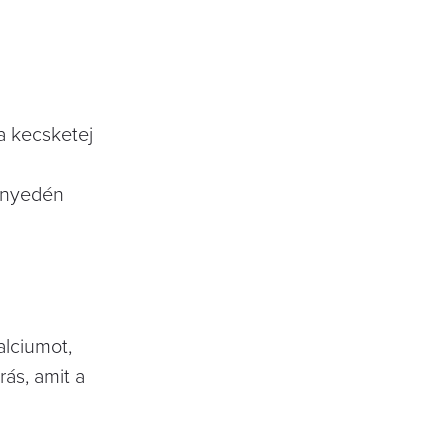
a kecsketej
önnyedén
alciumot,
rás, amit a