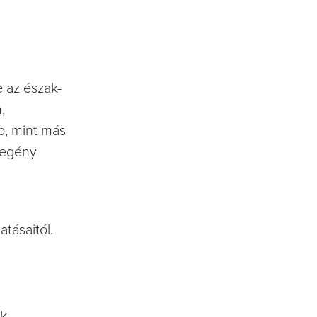
e az észak-
,
b, mint más
zegény
tásaitól.
ik