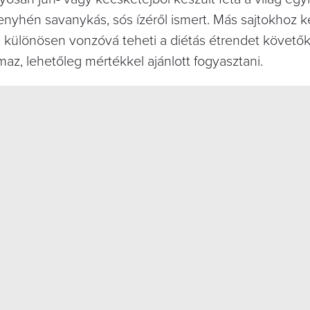
 enyhén savanykás, sós ízéről ismert. Más sajtokhoz 
mi különösen vonzóvá teheti a diétás étrendet követő
az, lehetőleg mértékkel ajánlott fogyasztani.