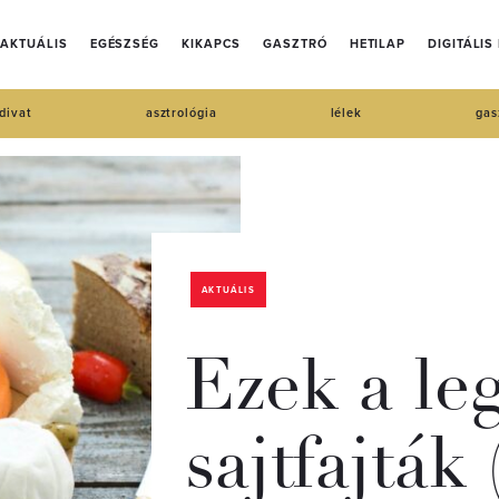
AKTUÁLIS
EGÉSZSÉG
KIKAPCS
GASZTRÓ
HETILAP
DIGITÁLIS
divat
asztrológia
lélek
gas
AKTUÁLIS
Ezek a le
sajtfajták