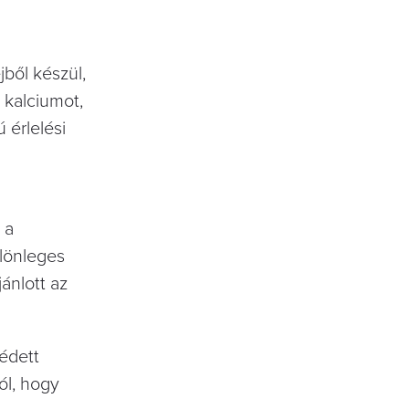
jből készül,
 kalciumot,
 érlelési
 a
ülönleges
ánlott az
védett
ól, hogy