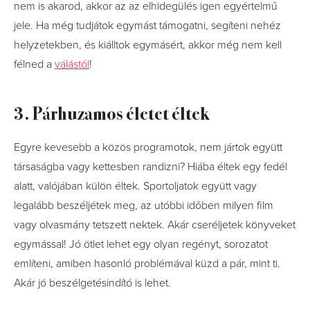
nem is akarod, akkor az az elhidegülés igen egyértelmű
jele. Ha még tudjátok egymást támogatni, segíteni nehéz
helyzetekben, és kiálltok egymásért, akkor még nem kell
félned a
válástól
!
3. Párhuzamos életet éltek
Egyre kevesebb a közös programotok, nem jártok együtt
társaságba vagy kettesben randizni? Hiába éltek egy fedél
alatt, valójában külön éltek. Sportoljatok együtt vagy
legalább beszéljétek meg, az utóbbi időben milyen film
vagy olvasmány tetszett nektek. Akár cseréljetek könyveket
egymással! Jó ötlet lehet egy olyan regényt, sorozatot
említeni, amiben hasonló problémával küzd a pár, mint ti.
Akár jó beszélgetésindító is lehet.