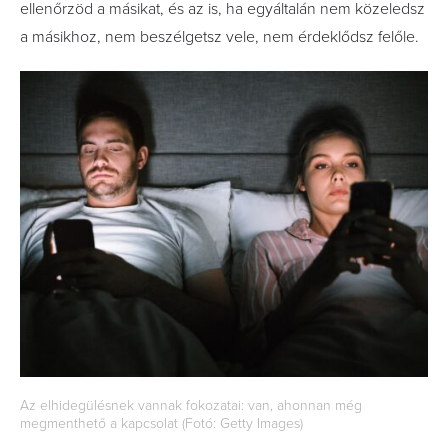
ellenőrzöd a másikat, és az is, ha egyáltalán nem közeledsz
a másikhoz, nem beszélgetsz vele, nem érdeklődsz felőle.
Az elhidegülésnek vannak fokozatai: van, ahonnan még
megmenthető a kapcsolat (Fotó: Getty Images)