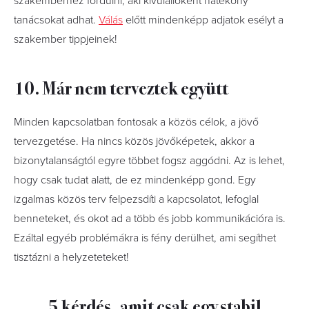
szakemberhez fordulni, aki kívülállóként hatékony
tanácsokat adhat.
Válás
előtt mindenképp adjatok esélyt a
szakember tippjeinek!
10. Már nem terveztek együtt
Minden kapcsolatban fontosak a közös célok, a jövő
tervezgetése. Ha nincs közös jövőképetek, akkor a
bizonytalanságtól egyre többet fogsz aggódni. Az is lehet,
hogy csak tudat alatt, de ez mindenképp gond. Egy
izgalmas közös terv felpezsdíti a kapcsolatot, lefoglal
benneteket, és okot ad a több és jobb kommunikációra is.
Ezáltal egyéb problémákra is fény derülhet, ami segíthet
tisztázni a helyzeteteket!
5 kérdés, amit csak egy stabil