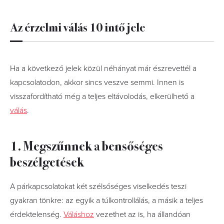
Az érzelmi válás 10 intő jele
Ha a következő jelek közül néhányat már észrevettél a
kapcsolatodon, akkor sincs veszve semmi. Innen is
visszafordítható még a teljes eltávolodás, elkerülhető a
válás
.
1. Megszűnnek a bensőséges
beszélgetések
A párkapcsolatokat két szélsőséges viselkedés teszi
gyakran tönkre: az egyik a túlkontrollálás, a másik a teljes
érdektelenség.
Váláshoz
vezethet az is, ha állandóan