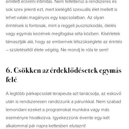
említett érzelmi intimitás. Nem feltétlenül a rendszeres és
sok szex jelenti ezt, mert kielégítő szexuális élet mellett is
lehet valaki magányos egy kapcsolatban. Az olyan
érintések is fontosak, mint a reggeli pusziszkodás, ölelés
vagy egymás kezének megfogása séta közben. Kísérletek
támasztják alá, hogy az embernek létszükséglete az érintés
– születésétől élete végéig. Ne mondj le róla te sem!
6. Csökken az érdeklődésetek egymás
felé
A legtöbb párkapcsolati terapeuta azt tanácsolja, az esküvő
után is rendszeresen randizzunk a párunkkal. Nem szabad
lemondani ezeket a programokat munkára vagy más
eseményre hivatkozva. Igyekezzünk évente egy-két
alkalommal pár napra kettesben elutazni!