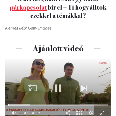
párkapcsolat
bír el – Ti hogy álltok
ezekkel a témákkal?
Kiemelt kép: Getty Images
Ajánlott videó
00:01
02:06