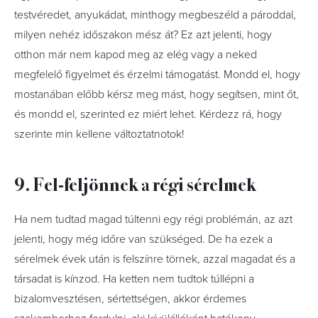
testvéredet, anyukádat, minthogy megbeszéld a pároddal,
milyen nehéz időszakon mész át? Ez azt jelenti, hogy
otthon már nem kapod meg az elég vagy a neked
megfelelő figyelmet és érzelmi támogatást. Mondd el, hogy
mostanában előbb kérsz meg mást, hogy segítsen, mint őt,
és mondd el, szerinted ez miért lehet. Kérdezz rá, hogy
szerinte min kellene változtatnotok!
9. Fel-feljönnek a régi sérelmek
Ha nem tudtad magad túltenni egy régi problémán, az azt
jelenti, hogy még időre van szükséged. De ha ezek a
sérelmek évek után is felszínre törnek, azzal magadat és a
társadat is kínzod. Ha ketten nem tudtok túllépni a
bizalomvesztésen, sértettségen, akkor érdemes