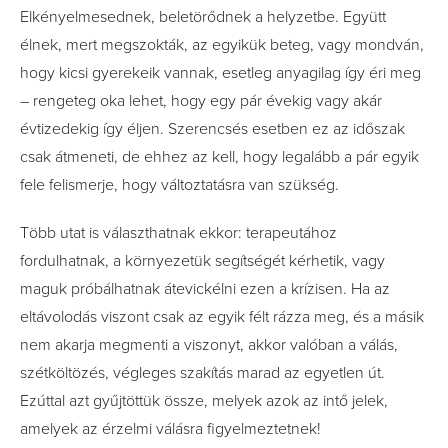
Elkényelmesednek, beletörődnek a helyzetbe. Együtt
élnek, mert megszokták, az egyikük beteg, vagy mondván,
hogy kicsi gyerekeik vannak, esetleg anyagilag így éri meg
– rengeteg oka lehet, hogy egy pár évekig vagy akár
évtizedekig így éljen. Szerencsés esetben ez az időszak
csak átmeneti, de ehhez az kell, hogy legalább a pár egyik
fele felismerje, hogy változtatásra van szükség.
Több utat is választhatnak ekkor: terapeutához
fordulhatnak, a környezetük segítségét kérhetik, vagy
maguk próbálhatnak átevickélni ezen a krízisen. Ha az
eltávolodás viszont csak az egyik félt rázza meg, és a másik
nem akarja megmenti a viszonyt, akkor valóban a válás,
szétköltözés, végleges szakítás marad az egyetlen út.
Ezúttal azt gyűjtöttük össze, melyek azok az intő jelek,
amelyek az érzelmi válásra figyelmeztetnek!