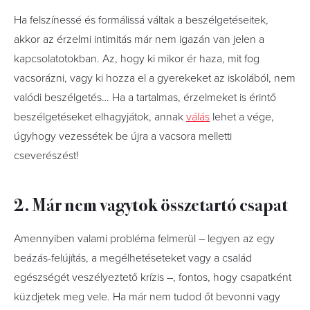
Ha felszínessé és formálissá váltak a beszélgetéseitek,
akkor az érzelmi intimitás már nem igazán van jelen a
kapcsolatotokban. Az, hogy ki mikor ér haza, mit fog
vacsorázni, vagy ki hozza el a gyerekeket az iskolából, nem
valódi beszélgetés… Ha a tartalmas, érzelmeket is érintő
beszélgetéseket elhagyjátok, annak
válás
lehet a vége,
úgyhogy vezessétek be újra a vacsora melletti
cseverészést!
2. Már nem vagytok összetartó csapat
Amennyiben valami probléma felmerül – legyen az egy
beázás-felújítás, a megélhetéseteket vagy a család
egészségét veszélyeztető krízis –, fontos, hogy csapatként
küzdjetek meg vele. Ha már nem tudod őt bevonni vagy