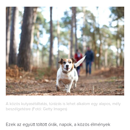
A közös kutyasétáltatás, túrázás is lehet alkalom egy alapos, mély
beszélgetésre (Fotó: Getty Images)
Ezek az együtt töltött órák, napok, a közös élmények