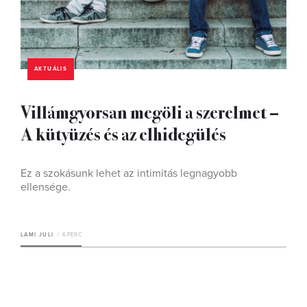
AKTUÁLIS
Villámgyorsan megöli a szerelmet –
A kütyüzés és az elhidegülés
Ez a szokásunk lehet az intimitás legnagyobb
ellensége.
LAMI JULI
6 PERC