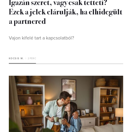
Igazán szeret, vagy csak tetteti?
Ezek a jelek elárulják, ha elhidegült
a partnered
Vajon kifelé tart a kapcsolatból?
KOCSIS M.
2 PERC