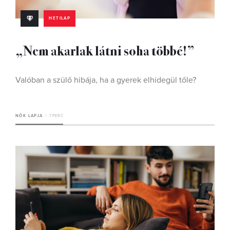
HETILAP
„Nem akarlak látni soha többé!”
Valóban a szülő hibája, ha a gyerek elhidegül tőle?
NŐK LAPJA
7 PERC