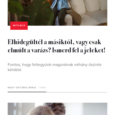
AKTUÁLIS
Elhidegültél a másiktól, vagy csak
elmúlt a varázs? Ismerd fel a jeleket!
Fontos, hogy feltegyünk magunknak néhány őszinte
kérdést.
NAGY VIKTÓRIA XÉNIA
4 PERC