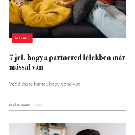
AKTUÁLIS
7 jel, hogy a partnered lélekben már
mással van
Vedd észre hamar, hogy gond van!
BALÁZS BARBI
2 PERC