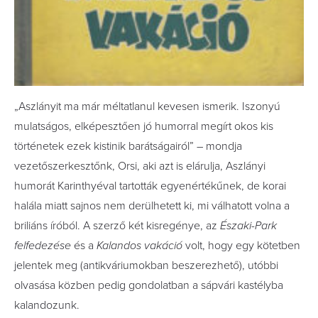
„Aszlányit ma már méltatlanul kevesen ismerik. Iszonyú
mulatságos, elképesztően jó humorral megírt okos kis
történetek ezek kistinik barátságairól” – mondja
vezetőszerkesztőnk, Orsi, aki azt is elárulja, Aszlányi
humorát Karinthyéval tartották egyenértékűnek, de korai
halála miatt sajnos nem derülhetett ki, mi válhatott volna a
briliáns íróból. A szerző két kisregénye, az
Északi-Park
felfedezése
és a
Kalandos vakáció
volt, hogy egy kötetben
jelentek meg (antikváriumokban beszerezhető), utóbbi
olvasása közben pedig gondolatban a sápvári kastélyba
kalandozunk.