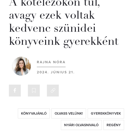
A kötelezőkön túl,
avagy ezek voltak
kedvenc szünidei
könyveink gyerekként
RAJNA NÓRA
2024. JÚNIUS 21.
KÖNYVAJÁNLÓ
OLVASS VELÜNK!
GYEREKKÖNYVEK
NYÁRI OLVASNIVALÓ
REGÉNY