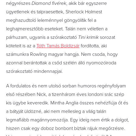
négyrészes
Diamond fivérek
, akik bár egyszerre
ügyetlenek és talpraesettek, Sherlock Holmest
meghazudtoló leleménnyel göngyölítik fel a
leghajmeresztőbb eseteket. Talán nem véletlen a
párhuzam, ugyanis a szórakoztató
Tini krimik
sorozat
köteteit is az a
Tóth Tamás Boldizsár
fordította, aki
számunkra Rowling magyar hangja. Nem csoda, hogy
azonnal berántottak a csőd szélén álló nyomozóiroda
szórakoztató mindennapjai.
A fordulatos és nem utolsó sorban humoros regényfolyam
első részében Nick, a tizenhárom éves londoni srác szép
kis ügybe keveredik. Mintha Anglia összes nehézfiúja őt és
a bátyját üldözné, aki nem mellesleg a világ talán
legmaflább magánnyomozója. Egy ideig nem értik a dolgot,
hiszen csak egy doboz bonbont bíztak rájuk megőrzésre.