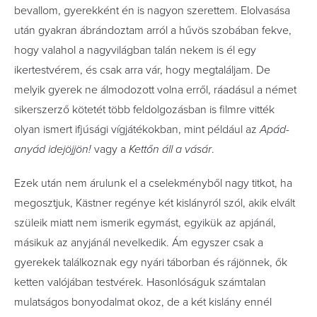
bevallom, gyerekként én is nagyon szerettem. Elolvasása
után gyakran ábrándoztam arról a hűvös szobában fekve,
hogy valahol a nagyvilágban talán nekem is él egy
ikertestvérem, és csak arra vár, hogy megtaláljam. De
melyik gyerek ne álmodozott volna erről, ráadásul a német
sikerszerző kötetét több feldolgozásban is filmre vitték
olyan ismert ifjúsági vígjátékokban, mint például az
Apád-
anyád idejöjjön!
vagy a
Kettőn áll a vásár
.
Ezek után nem árulunk el a cselekményből nagy titkot, ha
megosztjuk, Kästner regénye két kislányról szól, akik elvált
szüleik miatt nem ismerik egymást, egyikük az apjánál,
másikuk az anyjánál nevelkedik. Ám egyszer csak a
gyerekek találkoznak egy nyári táborban és rájönnek, ők
ketten valójában testvérek. Hasonlóságuk számtalan
mulatságos bonyodalmat okoz, de a két kislány ennél