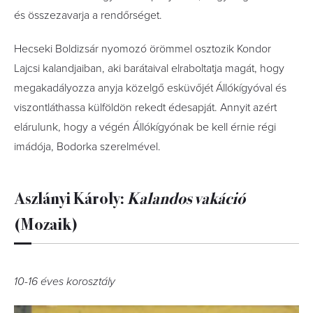
és összezavarja a rendőrséget.
Hecseki Boldizsár nyomozó örömmel osztozik Kondor
Lajcsi kalandjaiban, aki barátaival elraboltatja magát, hogy
megakadályozza anyja közelgő esküvőjét Állókígyóval és
viszontláthassa külföldön rekedt édesapját. Annyit azért
elárulunk, hogy a végén Állókígyónak be kell érnie régi
imádója, Bodorka szerelmével.
Aszlányi Károly:
Kalandos ​vakáció
(Mozaik)
10-16 éves korosztály