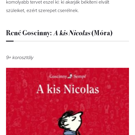
komolyabb tervet eszel ki: ki akarják békíteni elvált
szüleiket, ezért szerepet cserélnek.
René Goscinny:
A ​kis Nicolas
(Móra)
9+ korosztály