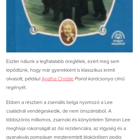
Eszter nálunk a legfiatalabb öreglélek, ezért meg sem
lepődtünk, hogy már gyerekként is klasszikus krimit
olvasott, például
Agatha Christie
Poirot karácsonya
című
regényét.
Ebben a részben a zseniális belga nyomozó a Lee
családnál vendégeskedik, de nem önszántából. A
többszörös milliomos, zsarnoki és könyörtelen Simeon Lee
meghívja rokonságát az ősi rezidenciára, az irigység és a
gyanakvás pompásan megteremtett légkörében pedig