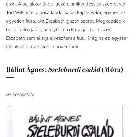
áron. A baj akkor üt be igazán, amikor Jessica szemet vet
Tod Wilkinsre, a kosárlabdacsapat kapitányára, egyben az
egyetlen fiúra, akit Elizabeth igazán szeret. Megkezdődik
hát a kettős játék, amelyben a díj maga Tod, hiszen
Elizabeth sem akarja elveszíteni a fiút… Még ha ez egyszer
fájdalmat okoz is vele a nővérének.
Bálint Ágnes:
Szeleburdi család
(Móra)
9+ korosztály