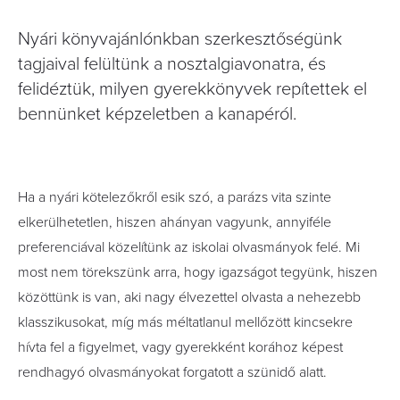
Nyári könyvajánlónkban szerkesztőségünk
tagjaival felültünk a nosztalgiavonatra, és
felidéztük, milyen gyerekkönyvek repítettek el
bennünket képzeletben a kanapéról.
Ha a nyári kötelezőkről esik szó, a parázs vita szinte
elkerülhetetlen, hiszen ahányan vagyunk, annyiféle
preferenciával közelítünk az iskolai olvasmányok felé. Mi
most nem törekszünk arra, hogy igazságot tegyünk, hiszen
közöttünk is van, aki nagy élvezettel olvasta a nehezebb
klasszikusokat, míg más méltatlanul mellőzött kincsekre
hívta fel a figyelmet, vagy gyerekként korához képest
rendhagyó olvasmányokat forgatott a szünidő alatt.