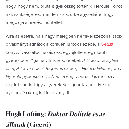
hogy, hogy nem, brutális gyilkosság történik. Hercule Poirot-
nak szüksége lesz minden kis szürke agysejtjére, hogy
megoldja a merész bűntettet.
Arra az esetre, ha a nagy melegben némivel szezonálisabb
olvasmányt adnátok a koravén lurkók kezébe, a
GetLitt
könyvolvasó alkalmazás összegyűjtötte a leginkább
gyerekbarát Agatha Christie-köteteket.
A titokzatos stylesi
eset
;
A ferde ház
;
A fogorvos széke
; a
Halál a Níluson,
de a
Nyaraló gyilkosok
és a
Nem zörög a haraszt
is mellőzi az
explicit sorokat, így a gyerekek is gondtalanul élvezhetik a
nyomozások logikai feladványait.
Hugh Lofting:
Doktor ​Dolittle és az
állatok
(Ciceró)