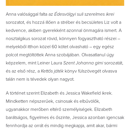
Anna valósággal falta az
Édesvölgyi suli szerelmes ikrei
sorozatot, és hozzá illően a stréber és becsületes Liz volt a
kedvence, akiben gyerekként azonnal önmagára ismert. A
nosztalgikus sorozat rövid, könnyen fogyasztható részei –
melyekből itthon közel 60 kötet olvasható – egy egész
polcot megtöltöttek Anna szobájában. Olvasatlanul úgy
képzelem, mint Leiner Laura
Szent Johanna gimi
sorozatát,
és az első rész, a
Kettős ​játék
könyv fülszövegét olvasva
talán nem is tévedek olyan nagyot.
A történet szerint Elizabeth és Jessica Wakefield ikrek.
Mindketten népszerűek, csinosak és elbűvölők,
ugyanakkor merőben eltérő személyiségek. Elizabeth
barátságos, figyelmes és őszinte, Jessica azonban igencsak
fennhordja az orrát és mindig megkapja, amit akar, bármi