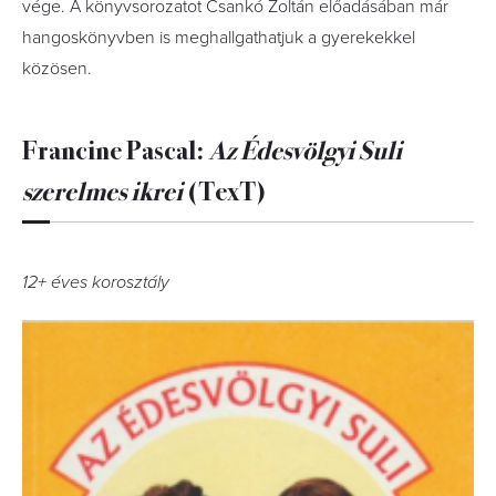
vége. A könyvsorozatot Csankó Zoltán előadásában már
hangoskönyvben is meghallgathatjuk a gyerekekkel
közösen.
Francine Pascal:
Az Édesvölgyi Suli
szerelmes ikrei
(TexT)
12+ éves korosztály