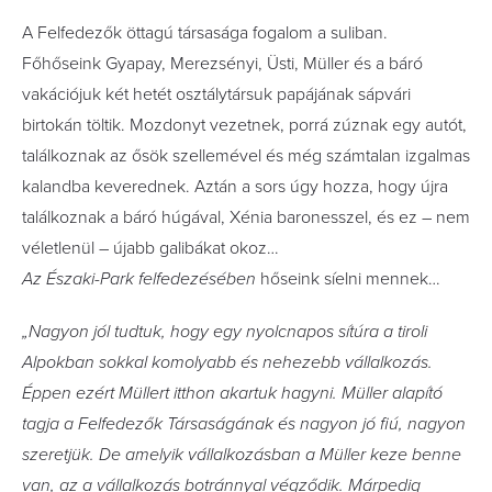
A Felfedezők öttagú társasága fogalom a suliban.
Főhőseink Gyapay, Merezsényi, Üsti, Müller és a báró
vakációjuk két hetét osztálytársuk papájának sápvári
birtokán töltik. Mozdonyt vezetnek, porrá zúznak egy autót,
találkoznak az ősök szellemével és még számtalan izgalmas
kalandba keverednek. Aztán a sors úgy hozza, hogy újra
találkoznak a báró húgával, Xénia baronesszel, és ez – nem
véletlenül – újabb galibákat okoz…
Az Északi-Park felfedezésében
hőseink síelni mennek…
„Nagyon jól tudtuk, hogy egy nyolcnapos sítúra a tiroli
Alpokban sokkal komolyabb és nehezebb vállalkozás.
Éppen ezért Müllert itthon akartuk hagyni. Müller alapító
tagja a Felfedezők Társaságának és nagyon jó fiú, nagyon
szeretjük. De amelyik vállalkozásban a Müller keze benne
van, az a vállalkozás botránnyal végződik. Márpedig