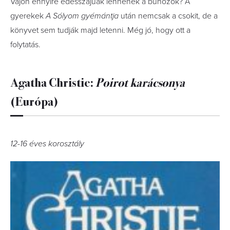
Vajon ennyire édesszájúak lennének a bűnözők? A
gyerekek
A Sólyom gyémántja
után nemcsak a csokit, de a
könyvet sem tudják majd letenni. Még jó, hogy ott a
folytatás.
Agatha Christie:
Poirot karácsonya
(Európa)
12-16 éves korosztály