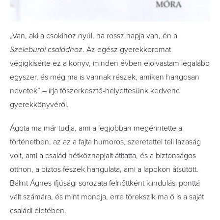
„Van, aki a csokihoz nyúl, ha rossz napja van, én a
Szeleburdi családhoz
. Az egész gyerekkoromat
végigkísérte ez a könyv, minden évben elolvastam legalább
egyszer, és még ma is vannak részek, amiken hangosan
nevetek” – írja főszerkesztő-helyettesünk kedvenc
gyerekkönyvéről.
Ágota ma már tudja, ami a legjobban megérintette a
történetben, az az a fajta humoros, szeretettel teli lazaság
volt, ami a család hétköznapjait átitatta, és a biztonságos
otthon, a biztos fészek hangulata, ami a lapokon átsütött.
Bálint Ágnes ifjúsági sorozata felnőttként kiindulási ponttá
vált számára, és mint mondja, erre törekszik ma ő is a saját
családi életében.