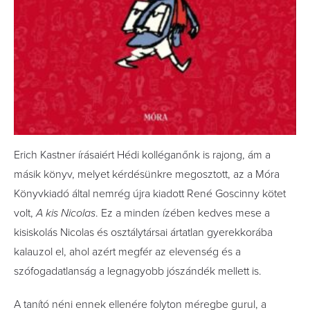
Erich Kastner írásaiért Hédi kolléganőnk is rajong, ám a
másik könyv, melyet kérdésünkre megosztott, az a Móra
Könyvkiadó által nemrég újra kiadott René Goscinny kötet
volt,
A kis Nicolas
. Ez a minden ízében kedves mese a
kisiskolás Nicolas és osztálytársai ártatlan gyerekkorába
kalauzol el, ahol azért megfér az elevenség és a
szófogadatlanság a legnagyobb jószándék mellett is.
A tanító néni ennek ellenére folyton méregbe gurul, a