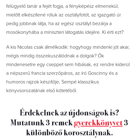
felügyelő tanár a fejét fogja, a fényképész elmenekül,
mielőtt elkészítené róluk az osztályfotót, az igazgató úr
pedig jobbnak látja, ha az egész osztályt bezárja a
mosókonyhába a miniszteri látogatás idejére. Ki érti ezt?
A kis Nicolas csak álmélkodik: hogyhogy mindenki jót akar,
mégis mindig összekuszálódnak a dolgok? Ők
mindenesetre egy cseppet sem hibásak, ez rendre kiderül
a népszerű francia szerzőpáros, az író Goscinny és a
humoros rajzok készítője, Sempé klasszikus
könyvsorozatának első kötetéből.
Érdekelnek az újdonságok is?
Mutatunk 3 remek
gyerekkönyvet
3
különböző korosztálynak.