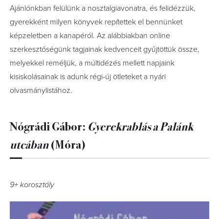
Ajánlónkban felülünk a nosztalgiavonatra, és felidézzük,
gyerekként milyen könyvek repítettek el bennünket
képzeletben a kanapéról. Az alábbiakban online
szerkesztőségünk tagjainak kedvenceit gyűjtöttük össze,
melyekkel reméljük, a múltidézés mellett napjaink
kisiskolásainak is adunk régi-új ötleteket a nyári
olvasmánylistához.
Nógrádi Gábor:
Gyerekrablás ​a Palánk
utcában
(Móra)
9+ korosztály