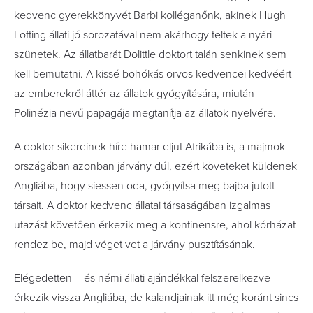
kedvenc gyerekkönyvét Barbi kolléganőnk, akinek Hugh
Lofting állati jó sorozatával nem akárhogy teltek a nyári
szünetek. Az állatbarát Dolittle doktort talán senkinek sem
kell bemutatni. A kissé bohókás orvos kedvencei kedvéért
az emberekről áttér az állatok gyógyítására, miután
Polinézia nevű papagája megtanítja az állatok nyelvére.
A doktor sikereinek híre hamar eljut Afrikába is, a majmok
országában azonban járvány dúl, ezért követeket küldenek
Angliába, hogy siessen oda, gyógyítsa meg bajba jutott
társait. A doktor kedvenc állatai társaságában izgalmas
utazást követően érkezik meg a kontinensre, ahol kórházat
rendez be, majd véget vet a járvány pusztításának.
Elégedetten – és némi állati ajándékkal felszerelkezve –
érkezik vissza Angliába, de kalandjainak itt még koránt sincs