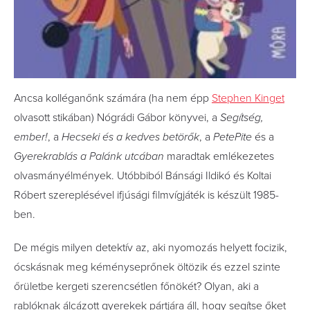
Ancsa kolléganőnk számára (ha nem épp
Stephen Kinget
olvasott stikában) Nógrádi Gábor könyvei, a
Segítség,
ember!
, a
Hecseki és a kedves betörők
, a
PetePite
és a
Gyerekrablás a Palánk utcában
maradtak emlékezetes
olvasmányélmények. Utóbbiból Bánsági Ildikó és Koltai
Róbert szereplésével ifjúsági filmvígjáték is készült 1985-
ben.
De mégis milyen detektív az, aki nyomozás helyett focizik,
ócskásnak meg kéményseprőnek öltözik és ezzel szinte
őrületbe kergeti szerencsétlen főnökét? Olyan, aki a
rablóknak álcázott gyerekek pártjára áll, hogy segítse őket