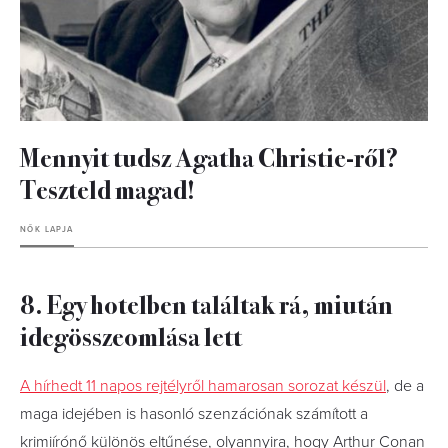
Mennyit tudsz Agatha Christie-ről?
Teszteld magad!
NŐK LAPJA
8. Egy hotelben találtak rá, miután
idegösszeomlása lett
A hírhedt 11 napos rejtélyről hamarosan sorozat készül
, de a
maga idejében is hasonló szenzációnak számított a
krimiírónő különös eltűnése, olyannyira, hogy Arthur Conan