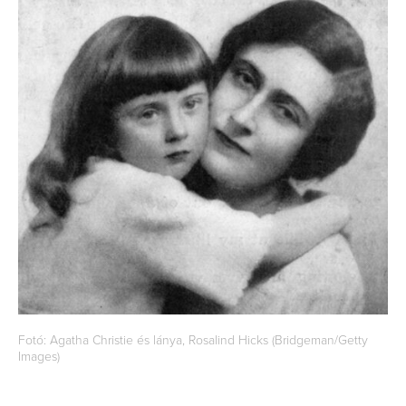
Fotó: Agatha Christie és lánya, Rosalind Hicks (Bridgeman/Getty
Images)