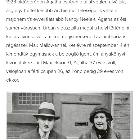
1928 októberében Agatha és Archie útjai végleg elváltak,
alig egy héttel később Archie már feleségül is vette a
majdnem tíz évvel fiatalabb Nancy Neele-t. Agatha az ősi
sumér városban, Urban vigasztalta magát a helyi történelmi
kultúra kincseivel, amikor megismerkedett az ambiciózus
régésszel, Max Mallowannel. Két évre rá szeptember 11-én
kimondták egymásnak a boldogító igent, ám anyakönyvi
kivonatuk szerint Max ekkor 31, Agatha 37 éves volt,
valójában a férfi csupán 26, az írónő pedig 39 éves volt
ekkor.