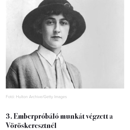
Fotó: Hulton Archive/Getty Images
3. Emberpróbáló munkát végzett a
Vöröskeresztnél