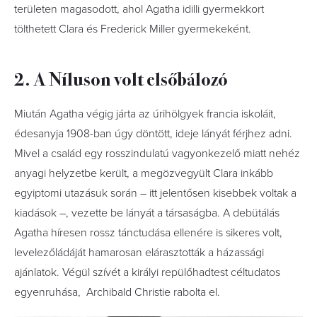
területen magasodott, ahol Agatha idilli gyermekkort
tölthetett Clara és Frederick Miller gyermekeként.
2. A Níluson volt elsőbálozó
Miután Agatha végig járta az úrihölgyek francia iskoláit,
édesanyja 1908-ban úgy döntött, ideje lányát férjhez adni.
Mivel a család egy rosszindulatú vagyonkezelő miatt nehéz
anyagi helyzetbe került, a megözvegyült Clara inkább
egyiptomi utazásuk során – itt jelentősen kisebbek voltak a
kiadások –, vezette be lányát a társaságba. A debütálás
Agatha híresen rossz tánctudása ellenére is sikeres volt,
levelezőládáját hamarosan elárasztották a házassági
ajánlatok. Végül szívét a királyi repülőhadtest céltudatos
egyenruhása, Archibald Christie rabolta el.