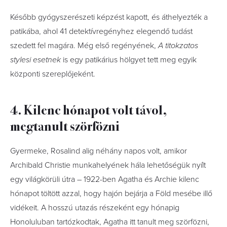
Később gyógyszerészeti képzést kapott, és áthelyezték a
patikába, ahol 41 detektívregényhez elegendő tudást
szedett fel magára. Még első regényének,
A titokzatos
stylesi esetnek
is egy patikárius hölgyet tett meg egyik
központi szereplőjeként.
4. Kilenc hónapot volt távol,
megtanult szörfözni
Gyermeke, Rosalind alig néhány napos volt, amikor
Archibald Christie munkahelyének hála lehetőségük nyílt
egy világkörüli útra – 1922-ben Agatha és Archie kilenc
hónapot töltött azzal, hogy hajón bejárja a Föld mesébe illő
vidékeit. A hosszú utazás részeként egy hónapig
Honoluluban tartózkodtak, Agatha itt tanult meg szörfözni,