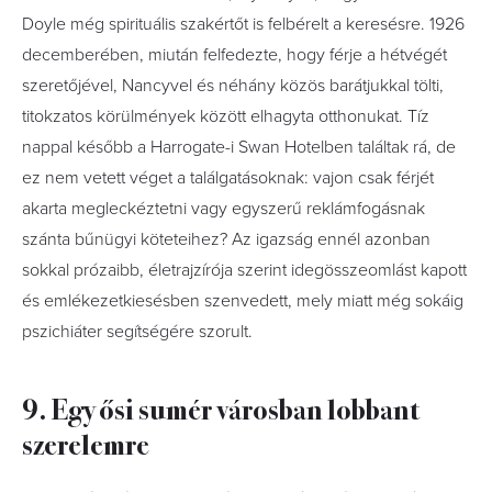
Doyle még spirituális szakértőt is felbérelt a keresésre. 1926
decemberében, miután felfedezte, hogy férje a hétvégét
szeretőjével, Nancyvel és néhány közös barátjukkal tölti,
titokzatos körülmények között elhagyta otthonukat. Tíz
nappal később a Harrogate-i Swan Hotelben találtak rá, de
ez nem vetett véget a találgatásoknak: vajon csak férjét
akarta megleckéztetni vagy egyszerű reklámfogásnak
szánta bűnügyi köteteihez? Az igazság ennél azonban
sokkal prózaibb, életrajzírója szerint idegösszeomlást kapott
és emlékezetkiesésben szenvedett, mely miatt még sokáig
pszichiáter segítségére szorult.
9. Egy ősi sumér városban lobbant
szerelemre