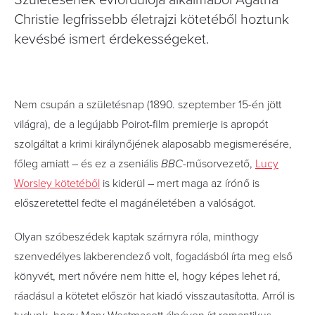
Születésének évfordulója alkalmából Agatha
Christie legfrissebb életrajzi kötetéből hoztunk
kevésbé ismert érdekességeket.
Nem csupán a születésnap (1890. szeptember 15-én jött
világra), de a legújabb Poirot-film premierje is apropót
szolgáltat a krimi királynőjének alaposabb megismerésére,
főleg amiatt – és ez a zseniális
BBC-
műsorvezető,
Lucy
Worsley kötetéből
is kiderül – mert maga az írónő is
előszeretettel fedte el magánéletében a valóságot.
Olyan szóbeszédek kaptak szárnyra róla, minthogy
szenvedélyes lakberendező volt, fogadásból írta meg első
könyvét, mert nővére nem hitte el, hogy képes lehet rá,
ráadásul a kötetet először hat kiadó visszautasította. Arról is