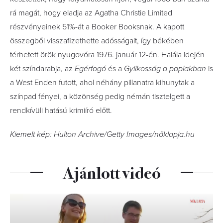
rá magát, hogy eladja az Agatha Christie Limited
részvényeinek 51%-át a Booker Booksnak. A kapott
összegből visszafizethette adósságait, így békében
térhetett örök nyugovóra 1976. január 12-én. Halála idején
két színdarabja, az
Egérfogó
és a
Gyilkosság a paplakban
is
a West Enden futott, ahol néhány pillanatra kihunytak a
színpad fényei, a közönség pedig némán tisztelgett a
rendkívüli hatású krimiíró előtt.
Kiemelt kép: Hulton Archive/Getty Images/nőklapja.hu
Ajánlott videó