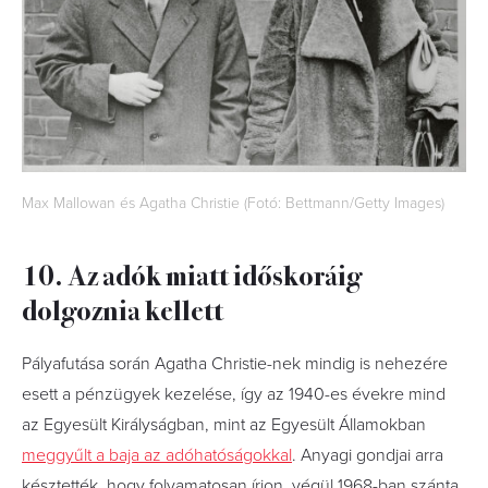
Max Mallowan és Agatha Christie (Fotó: Bettmann/Getty Images)
10. Az adók miatt időskoráig
dolgoznia kellett
Pályafutása során Agatha Christie-nek mindig is nehezére
esett a pénzügyek kezelése, így az 1940-es évekre mind
az Egyesült Királyságban, mint az Egyesült Államokban
meggyűlt a baja az adóhatóságokkal
. Anyagi gondjai arra
késztették, hogy folyamatosan írjon, végül 1968-ban szánta