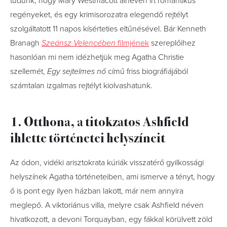
tudunk, hogy Mary Westmacott álnéven írt romantikus
regényeket, és egy krimisorozatra elegendő rejtélyt
szolgáltatott 11 napos kísérteties eltűnésével. Bár Kenneth
Branagh
Szeánsz Velencében
filmjének
szereplőihez
hasonlóan mi nem idézhetjük meg Agatha Christie
szellemét,
Egy sejtelmes nő
című friss biográfiájából
számtalan izgalmas rejtélyt kiolvashatunk.
1. Otthona, a titokzatos Ashfield
ihlette történetei helyszíneit
Az ódon, vidéki arisztokrata kúriák visszatérő gyilkossági
helyszínek Agatha történeteiben, ami ismerve a tényt, hogy
ő is pont egy ilyen házban lakott, már nem annyira
meglepő. A viktoriánus villa, melyre csak Ashfield néven
hivatkozott, a devoni Torquayban, egy fákkal körülvett zöld