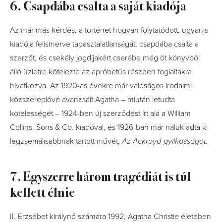
6. Csapdába csalta a saját kiadója
Az már más kérdés, a történet hogyan folytatódott, ugyanis
kiadója felismerve tapasztalatlanságát, csapdába csalta a
szerzőt, és csekély jogdíjakért cserébe még öt könyvből
álló üzletre kötelezte az apróbetűs részben foglaltakra
hivatkozva. Az 1920-as évekre már valóságos irodalmi
közszereplővé avanzsált Agatha – miután letudta
kötelességét – 1924-ben új szerződést írt alá a William
Collins, Sons & Co. kiadóval, és 1926-ban már náluk adta ki
legzseniálisabbnak tartott művét,
Az Ackroyd-gyilkosságot
.
7. Egyszerre három tragédiát is túl
kellett élnie
II. Erzsébet királynő számára 1992, Agatha Christie életében