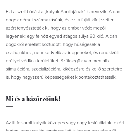
Ezt a szelíd óriást a „kutyák Apollójának” is nevezik. A dán
dogok német származásúak, és ezt a fajtát kifejezetten
azért tenyésztették ki, hogy az ember védelmezői
legyenek: egy felnőtt egyed átlagos súlya 90 kiló. A dán
dogokról emellett köztudott, hogy hűségesek a
családjukhoz, nem kedvelik az idegeneket, és rendkívüli
eréllyel védik a területüket. Szükségük van mentális
stimulációra, szocializációra, kiképzésre és kellő szeretetre
is, hogy nagyszerű képességeiket kibontakoztathassák.
Mi és a házőrzőink!
Az itt felsorolt kutyák közepes vagy nagy testű állatok, ezért