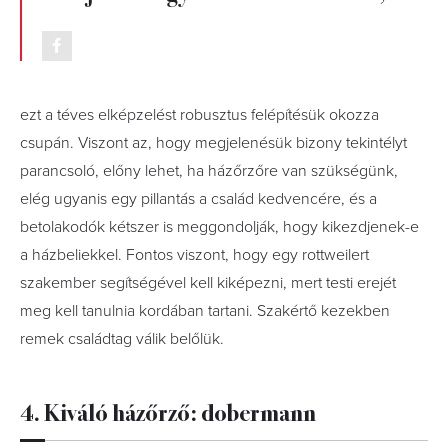
ezt a téves elképzelést robusztus felépítésük okozza
csupán. Viszont az, hogy megjelenésük bizony tekintélyt
parancsoló, előny lehet, ha házőrzőre van szükségünk,
elég ugyanis egy pillantás a család kedvencére, és a
betolakodók kétszer is meggondolják, hogy kikezdjenek-e
a házbeliekkel. Fontos viszont, hogy egy rottweilert
szakember segítségével kell kiképezni, mert testi erejét
meg kell tanulnia kordában tartani. Szakértő kezekben
remek családtag válik belőlük.
4. Kiváló házőrző: dobermann