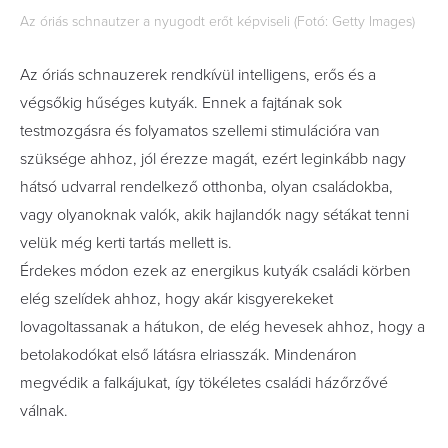
Az óriás schnautzer a nyugodt erőt képviseli (Fotó: Getty Images)
Az óriás schnauzerek rendkívül intelligens, erős és a
végsőkig hűséges kutyák. Ennek a fajtának sok
testmozgásra és folyamatos szellemi stimulációra van
szüksége ahhoz, jól érezze magát, ezért leginkább nagy
hátsó udvarral rendelkező otthonba, olyan családokba,
vagy olyanoknak valók, akik hajlandók nagy sétákat tenni
velük még kerti tartás mellett is.
Érdekes módon ezek az energikus kutyák családi körben
elég szelídek ahhoz, hogy akár kisgyerekeket
lovagoltassanak a hátukon, de elég hevesek ahhoz, hogy a
betolakodókat első látásra elriasszák. Mindenáron
megvédik a falkájukat, így tökéletes családi házőrzővé
válnak.