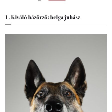
1. Kiváló házőrző: belga juhász