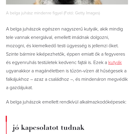
A belga juhász mindenre figyel (Fotó: Getty Images)
A belga juhászok egészen nagyszerű kutyák, akik mindig
tele vannak energiával, emellett imádnak dolgozni,
mozogni, és kiemelkedő testi ügyesség is jellemzi őket.
Szinte bármire kiképezhetők, éppen emiatt ők a fegyveres
és egyenruhás testületek kedvenc fajtái is. Ezek a
kutyák
ugyanakkor a magánéletben is tűzön-vízen át hűségesek a
falkájukhoz – azaz a családhoz –, és mindenáron megvédik
a gazdájukat.
A belga juhászok emellett rendkívül alkalmazkodóképesek:
jó kapcsolatot tudnak