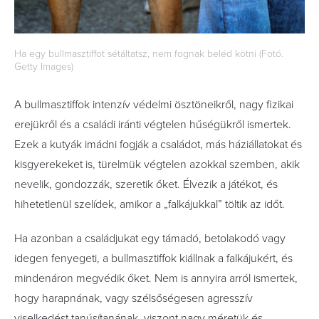
Ha egy bullmasztiffot sétáltatsz, nem fognak beléd kötni (Fotó.
Getty Images)
A bullmasztiffok intenzív védelmi ösztöneikről, nagy fizikai
erejükről és a családi iránti végtelen hűségükről ismertek.
Ezek a kutyák imádni fogják a családot, más háziállatokat és
kisgyerekeket is, türelmük végtelen azokkal szemben, akik
nevelik, gondozzák, szeretik őket. Élvezik a játékot, és
hihetetlenül szelídek, amikor a „falkájukkal” töltik az időt.
Ha azonban a családjukat egy támadó, betolakodó vagy
idegen fenyegeti, a bullmasztiffok kiállnak a falkájukért, és
mindenáron megvédik őket. Nem is annyira arról ismertek,
hogy harapnának, vagy szélsőségesen agresszív
viselkedést tanúsítanának, viszont nagy méretük és