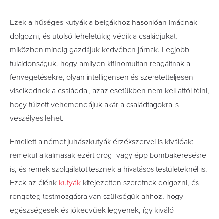
Ezek a hűséges kutyák a belgákhoz hasonlóan imádnak
dolgozni, és utolsó leheletükig védik a családjukat,
miközben mindig gazdájuk kedvében járnak. Legjobb
tulajdonságuk, hogy amilyen kifinomultan reagáltnak a
fenyegetésekre, olyan intelligensen és szeretetteljesen
viselkednek a családdal, azaz esetükben nem kell attól félni,
hogy túlzott vehemenciájuk akár a családtagokra is
veszélyes lehet.
Emellett a német juhászkutyák érzékszervei is kiválóak:
remekül alkalmasak ezért drog- vagy épp bombakeresésre
is, és remek szolgálatot tesznek a hivatásos testületeknél is.
Ezek az élénk
kutyák
kifejezetten szeretnek dolgozni, és
rengeteg testmozgásra van szükségük ahhoz, hogy
egészségesek és jókedvűek legyenek, így kiváló