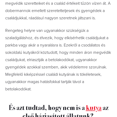
megvédik szeretteiket és a család értékeit tűzön vízen át. A
dobermannok emellett szeretetteljesek és gyengédek a
családjukkal, ráadásul nagyon szeretnek játszani is.
Rengeteg helyre van ugyanakkor szükségük a
szaladgáláshoz, és élvezik, hogy elkísérhetik családjukat a
parkba vagy akár a nyaralásra is. Ezekről a csodálatos és
sokoldalú kutyákról köztudott, hogy minden áron megvédik
családjukat, elriasztják a betolakodókat, ugyanakkor
gyengédek azokkal szemben, akik védelemre szorulnak.
Megfelelő kiképzéssel családi kutyának is tökéletesek,
ugyanakkor magas hatásfokkal tartják távol a
betolakodókat.
És azt tudtad, hogy nem is a
kutya
az
első háziasított állatunk?