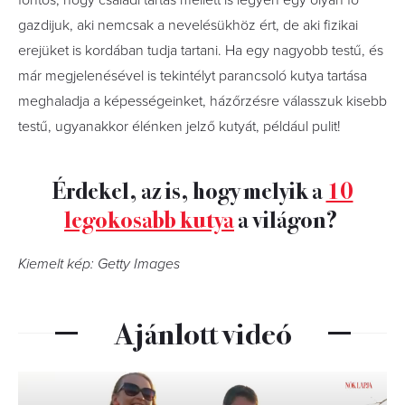
fontos, hogy családi tartás mellett is legyen egy olyan fő
gazdijuk, aki nemcsak a nevelésükhöz ért, de aki fizikai
erejüket is kordában tudja tartani. Ha egy nagyobb testű, és
már megjelenésével is tekintélyt parancsoló kutya tartása
meghaladja a képességeinket, házőrzésre válasszuk kisebb
testű, ugyanakkor élénken jelző kutyát, például pulit!
Érdekel, az is, hogy melyik a
10
legokosabb kutya
a világon?
Kiemelt kép: Getty Images
Ajánlott videó