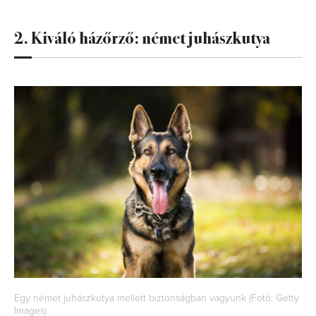
2. Kiváló házőrző: német juhászkutya
Egy német juhászkutya mellett biztonságban vagyunk (Fotó: Getty
Images)