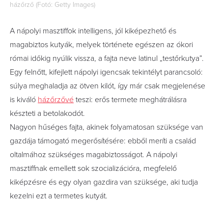
házőrző (Fotó: Getty Images)
A nápolyi masztiffok intelligens, jól kiképezhető és
magabiztos kutyák, melyek története egészen az ókori
római időkig nyúlik vissza, a fajta neve latinul „testőrkutya”.
Egy felnőtt, kifejlett nápolyi igencsak tekintélyt parancsoló:
súlya meghaladja az ötven kilót, így már csak megjelenése
is kiváló
házőrzővé
teszi: erős termete meghátrálásra
készteti a betolakodót.
Nagyon hűséges fajta, akinek folyamatosan szüksége van
gazdája támogató megerősítésére: ebből meríti a család
oltalmához szükséges magabiztosságot. A nápolyi
masztiffnak emellett sok szocializációra, megfelelő
kiképzésre és egy olyan gazdira van szüksége, aki tudja
kezelni ezt a termetes kutyát.