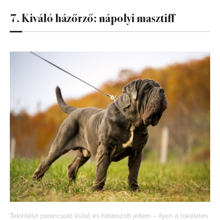
7. Kiváló házőrző: nápolyi masztiff
Tekintélyt parancsoló külső és határozott jellem – ilyen a tökéletes