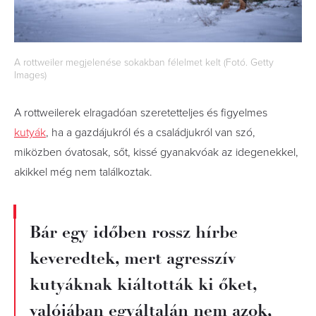
A rottweiler megjelenése sokakban félelmet kelt (Fotó. Getty
Images)
A rottweilerek elragadóan szeretetteljes és figyelmes
kutyák
, ha a gazdájukról és a családjukról van szó,
miközben óvatosak, sőt, kissé gyanakvóak az idegenekkel,
akikkel még nem találkoztak.
Bár egy időben rossz hírbe
keveredtek, mert agresszív
kutyáknak kiáltották ki őket,
valójában egyáltalán nem azok,