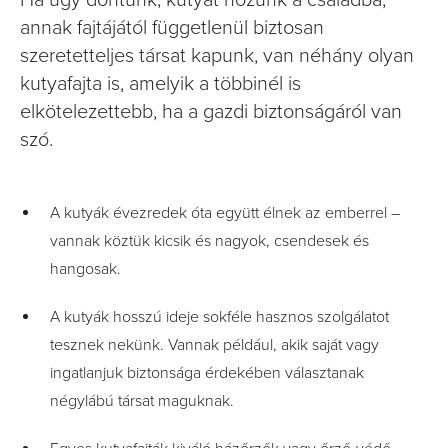
Ha úgy döntünk, kutyát hozunk a családba,
annak fajtájától függetlenül biztosan
szeretetteljes társat kapunk, van néhány olyan
kutyafajta is, amelyik a többinél is
elkötelezettebb, ha a gazdi biztonságáról van
szó.
A kutyák évezredek óta együtt élnek az emberrel –
vannak köztük kicsik és nagyok, csendesek és
hangosak.
A kutyák hosszú ideje sokféle hasznos szolgálatot
tesznek nekünk. Vannak például, akik saját vagy
ingatlanjuk biztonsága érdekében választanak
négylábú társat maguknak.