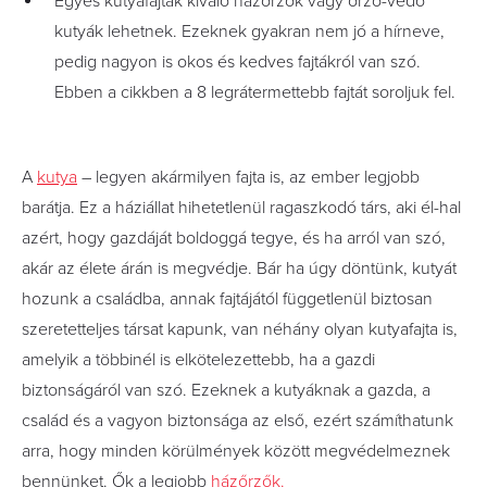
Egyes kutyafajták kiváló házőrzők vagy őrző-védő
kutyák lehetnek. Ezeknek gyakran nem jó a hírneve,
pedig nagyon is okos és kedves fajtákról van szó.
Ebben a cikkben a 8 legrátermettebb fajtát soroljuk fel.
A
kutya
– legyen akármilyen fajta is, az ember legjobb
barátja. Ez a háziállat hihetetlenül ragaszkodó társ, aki él-hal
azért, hogy gazdáját boldoggá tegye, és ha arról van szó,
akár az élete árán is megvédje. Bár ha úgy döntünk, kutyát
hozunk a családba, annak fajtájától függetlenül biztosan
szeretetteljes társat kapunk, van néhány olyan kutyafajta is,
amelyik a többinél is elkötelezettebb, ha a gazdi
biztonságáról van szó. Ezeknek a kutyáknak a gazda, a
család és a vagyon biztonsága az első, ezért számíthatunk
arra, hogy minden körülmények között megvédelmeznek
bennünket. Ők a legjobb
házőrzők.