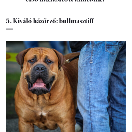
5. Kiváló házőrző: bullmasztiff