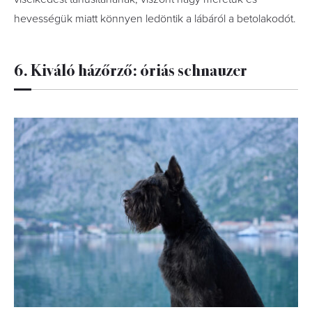
hevességük miatt könnyen ledöntik a lábáról a betolakodót.
6. Kiváló házőrző: óriás schnauzer