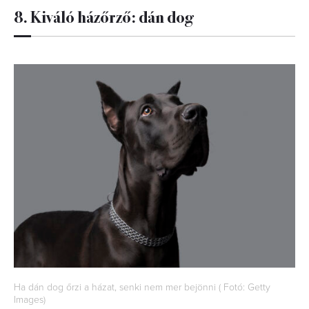
8. Kiváló házőrző: dán dog
Ha dán dog őrzi a házat, senki nem mer bejönni ( Fotó: Getty
Images)