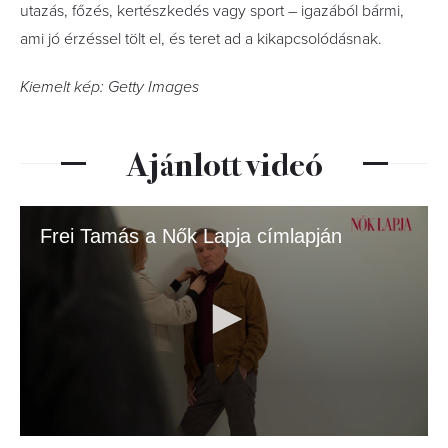
utazás, főzés, kertészkedés vagy sport – igazából bármi,
ami jó érzéssel tölt el, és teret ad a kikapcsolódásnak.
Kiemelt kép: Getty Images
Ajánlott videó
Frei Tamás a Nők Lapja címlapján
0