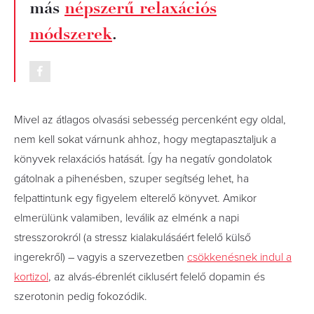
más
népszerű relaxációs
módszerek
.
Mivel az átlagos olvasási sebesség percenként egy oldal,
nem kell sokat várnunk ahhoz, hogy megtapasztaljuk a
könyvek relaxációs hatását. Így ha negatív gondolatok
gátolnak a pihenésben, szuper segítség lehet, ha
felpattintunk egy figyelem elterelő könyvet. Amikor
elmerülünk valamiben, leválik az elménk a napi
stresszorokról (a stressz kialakulásáért felelő külső
ingerekről) – vagyis a szervezetben
csökkenésnek indul a
kortizol
, az alvás-ébrenlét ciklusért felelő dopamin és
szerotonin pedig fokozódik.