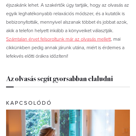
éjszakánk lehet. A szakértők úgy tartják, hogy az olvasás az
egyik leghatékonyabb relaxációs módszer, és a kutatók is
bebizonyították, mennyivel alszanak többet és jobbat azok,
akik a telefon helyett inkább a könyveiket választják.
Számtalan érvet felsoroltunk már az olvasás mellett
, mai
cikkünkben pedig annak járunk utána, miért is érdemes a
lefekvés előtti órákra időzíteni!
Az olvasás segít gyorsabban elaludni
KAPCSOLÓDÓ