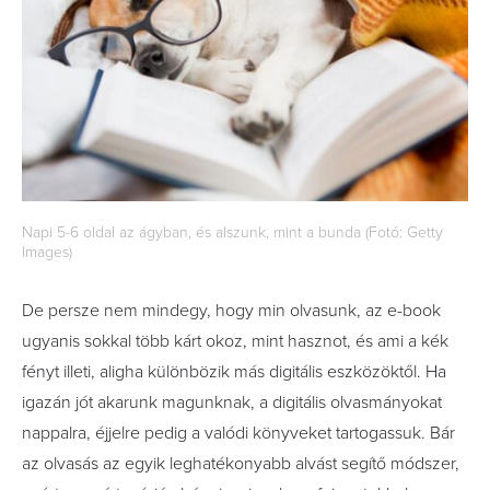
Napi 5-6 oldal az ágyban, és alszunk, mint a bunda (Fotó: Getty
Images)
De persze nem mindegy, hogy min olvasunk, az e-book
ugyanis sokkal több kárt okoz, mint hasznot, és ami a kék
fényt illeti, aligha különbözik más digitális eszközöktől. Ha
igazán jót akarunk magunknak, a digitális olvasmányokat
nappalra, éjjelre pedig a valódi könyveket tartogassuk. Bár
az olvasás az egyik leghatékonyabb alvást segítő módszer,