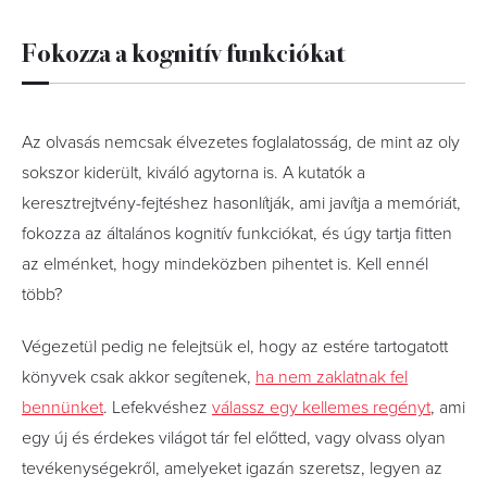
Fokozza a kognitív funkciókat
Az olvasás nemcsak élvezetes foglalatosság, de mint az oly
sokszor kiderült, kiváló agytorna is. A kutatók a
keresztrejtvény-fejtéshez hasonlítják, ami javítja a memóriát,
fokozza az általános kognitív funkciókat, és úgy tartja fitten
az elménket, hogy mindeközben pihentet is. Kell ennél
több?
Végezetül pedig ne felejtsük el, hogy az estére tartogatott
könyvek csak akkor segítenek,
ha nem zaklatnak fel
bennünket
. Lefekvéshez
válassz egy kellemes regényt
, ami
egy új és érdekes világot tár fel előtted, vagy olvass olyan
tevékenységekről, amelyeket igazán szeretsz, legyen az