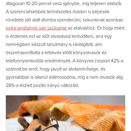
átlagosan 10-20 percet vesz igénybe, míg teljesen elalszik.
A szerencsésebbek természetes módon is képesek
rövidebb idő alatt álomba szenderülni, sokunknak azonban
extra segítségre van szüksége
az elalváshoz. És hogy miért
is érdemes ezt az időt olvasással lerövidíteni, arra egy
nemrégiben készült tanulmány is rávilágított, ami
összehasonlította a lefekvés előtti könyvolvasók és
telefonnyomkodók eredményeit. A könyves csoport 42%-a
számolt be arról, hogy javult az alvásminősége, és
gyorsabban is sikerül elálmosodnia, míg a nem olvasók alig
28%-a észlelt pozitív irányú változást.