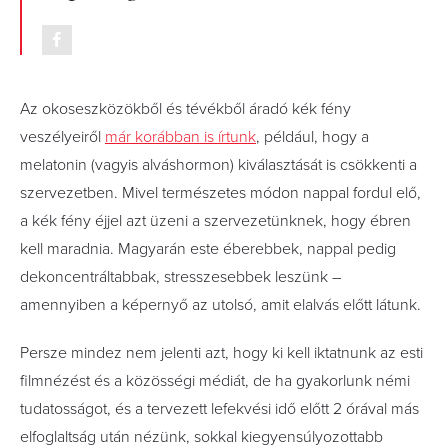
Az okoseszközökből és tévékből áradó kék fény
veszélyeiről
már korábban is írtunk
, például, hogy a
melatonin (vagyis alváshormon) kiválasztását is csökkenti a
szervezetben. Mivel természetes módon nappal fordul elő,
a kék fény éjjel azt üzeni a szervezetünknek, hogy ébren
kell maradnia. Magyarán este éberebbek, nappal pedig
dekoncentráltabbak, stresszesebbek leszünk –
amennyiben a képernyő az utolsó, amit elalvás előtt látunk.
Persze mindez nem jelenti azt, hogy ki kell iktatnunk az esti
filmnézést és a közösségi médiát, de ha gyakorlunk némi
tudatosságot, és a tervezett lefekvési idő előtt 2 órával más
elfoglaltság után nézünk, sokkal kiegyensúlyozottabb