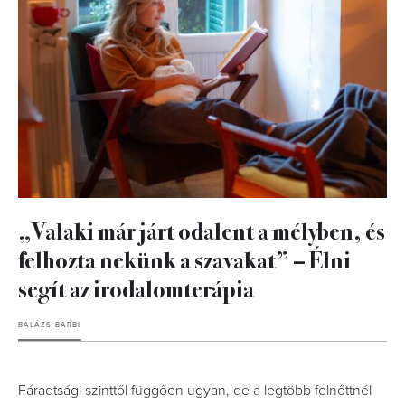
„Valaki már járt odalent a mélyben, és
felhozta nekünk a szavakat” – Élni
segít az irodalomterápia
BALÁZS BARBI
Fáradtsági szinttől függően ugyan, de a legtöbb felnőttnél