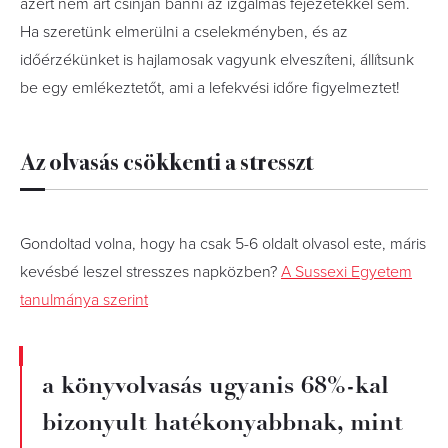
azért nem árt csínján bánni az izgalmas fejezetekkel sem.
Ha szeretünk elmerülni a cselekményben, és az
időérzékünket is hajlamosak vagyunk elveszíteni, állítsunk
be egy emlékeztetőt, ami a lefekvési időre figyelmeztet!
Az olvasás csökkenti a stresszt
Gondoltad volna, hogy ha csak 5-6 oldalt olvasol este, máris
kevésbé leszel stresszes napközben?
A Sussexi Egyetem
tanulmánya szerint
a könyvolvasás ugyanis 68%-kal
bizonyult hatékonyabbnak, mint