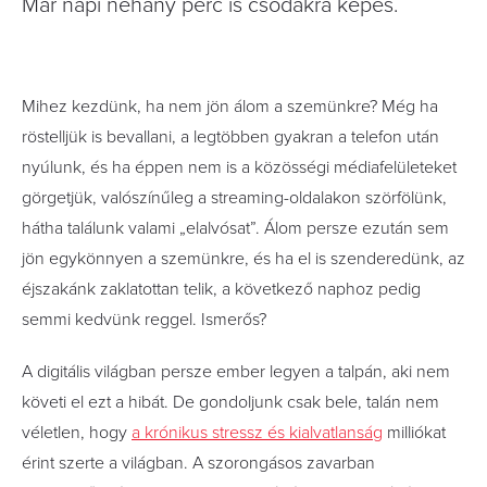
Már napi néhány perc is csodákra képes.
Mihez kezdünk, ha nem jön álom a szemünkre? Még ha
röstelljük is bevallani, a legtöbben gyakran a telefon után
nyúlunk, és ha éppen nem is a közösségi médiafelületeket
görgetjük, valószínűleg a streaming-oldalakon szörfölünk,
hátha találunk valami „elalvósat”. Álom persze ezután sem
jön egykönnyen a szemünkre, és ha el is szenderedünk, az
éjszakánk zaklatottan telik, a következő naphoz pedig
semmi kedvünk reggel. Ismerős?
A digitális világban persze ember legyen a talpán, aki nem
követi el ezt a hibát. De gondoljunk csak bele, talán nem
véletlen, hogy
a krónikus stressz és kialvatlanság
milliókat
érint szerte a világban. A szorongásos zavarban