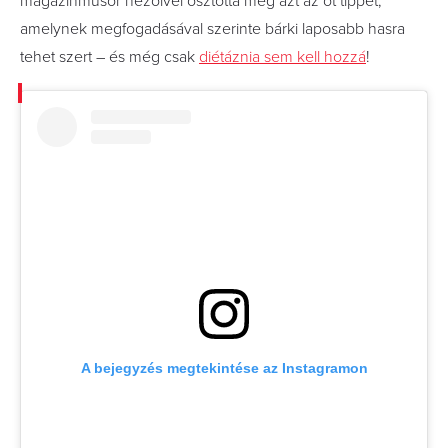
magazinműsor nézőivel osztotta meg azt az öt tippet,
amelynek megfogadásával szerinte bárki laposabb hasra
tehet szert – és még csak
diétáznia sem kell hozzá
!
A bejegyzés megtekintése az Instagramon