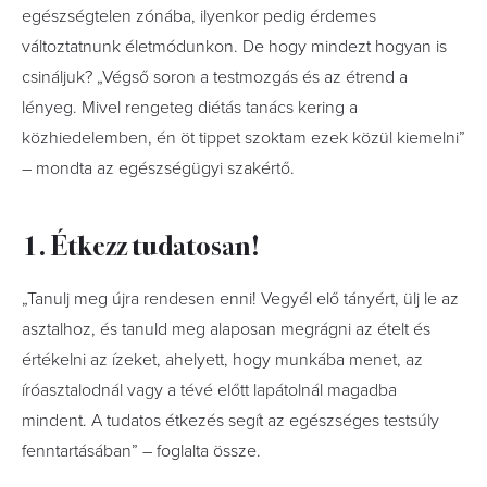
egészségtelen zónába, ilyenkor pedig érdemes
változtatnunk életmódunkon. De hogy mindezt hogyan is
csináljuk? „Végső soron a testmozgás és az étrend a
lényeg. Mivel rengeteg diétás tanács kering a
közhiedelemben, én öt tippet szoktam ezek közül kiemelni”
– mondta az egészségügyi szakértő.
1. Étkezz tudatosan!
„Tanulj meg újra rendesen enni! Vegyél elő tányért, ülj le az
asztalhoz, és tanuld meg alaposan megrágni az ételt és
értékelni az ízeket, ahelyett, hogy munkába menet, az
íróasztalodnál vagy a tévé előtt lapátolnál magadba
mindent. A tudatos étkezés segít az egészséges testsúly
fenntartásában” – foglalta össze.