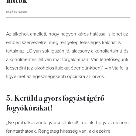
BALÁZS BARBI
Az alkohol, amellett, hogy nagyon káros hatással is lehet az
emberi szervezetre, még rengeteg felesleges kalóriát is
tartalmaz. „Olyan sok igazán jó, alacsony alkoholtartalmú és
alkoholmentes ital van már forgalomban! Van lehetőségünk
lecserélni (az alkoholos italokat étrendünkben)” – hívta fel a
figyelmet az egészségesebb opciókra az orvos.
5. Kerüld a gyors fogyást ígérő
fogyókúrákat!
„Ne próbálkozzunk gyorsdiétákkal! Tudjuk, hogy ezek nem
fenntarthatóak. Rengeteg híresség van, aki ezekre