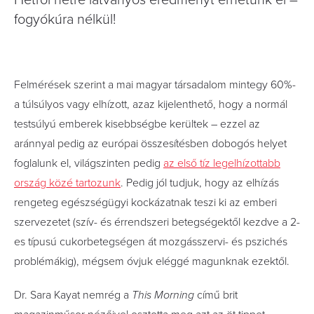
Hétről hétre látványos eredményt érhetünk el –
fogyókúra nélkül!
Felmérések szerint a mai magyar társadalom mintegy 60%-
a túlsúlyos vagy elhízott, azaz kijelenthető, hogy a normál
testsúlyú emberek kisebbségbe kerültek – ezzel az
aránnyal pedig az európai összesítésben dobogós helyet
foglalunk el, világszinten pedig
az első tíz legelhízottabb
ország közé tartozunk
. Pedig jól tudjuk, hogy az elhízás
rengeteg egészségügyi kockázatnak teszi ki az emberi
szervezetet (szív- és érrendszeri betegségektől kezdve a 2-
es típusú cukorbetegségen át mozgásszervi- és pszichés
problémákig), mégsem óvjuk eléggé magunknak ezektől.
Dr. Sara Kayat nemrég a
This Morning
című brit