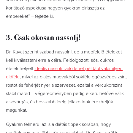
korlátozó aspektusa nagyon gyakran elriasztja az
embereket” – fejtette ki.
3. Csak okosan nassolj!
Dr. Kayat szerint szabad nassolni, de a megfelelő ételeket
kell kiválasztani erre a célra. Feldolgozott, sós, cukros
ételek helyett
ideális nassolnivaló lehet például valamilyen
dióféle
, mivel az olajos magvakból sokféle egészséges zsírt,
rostot és fehérjét nyer a szervezet, ezáltal a vércukorszint
stabil marad – végeredményben pedig elkerülhetővé válik
a sóvárgás, és hosszabb ideig jóllakottnak érezhetjük
magunkat.
Gyakran felmerül az is a diétás tippek sorában, hogy
együnk egy nap többször kevesebbet. Dr. Kayat erről is