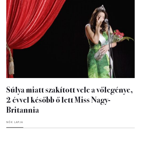
Súlya miatt szakított vele a vőlegénye,
2 évvel később ő lett Miss Nagy-
Britannia
NŐK LAPJA