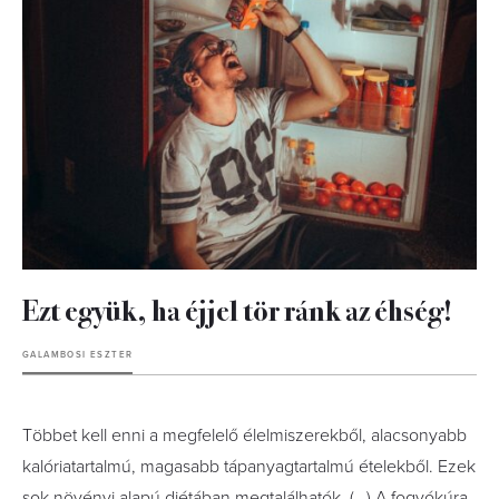
Ezt együk, ha éjjel tör ránk az éhség!
GALAMBOSI ESZTER
Többet kell enni a megfelelő élelmiszerekből, alacsonyabb
kalóriatartalmú, magasabb tápanyagtartalmú ételekből. Ezek
sok növényi alapú diétában megtalálhatók. (…) A fogyókúra