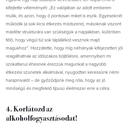
kifejtette véleményét: „Ez valójában az adott emberen
múlik, és azon, hogy ő pontosan miket is eszik. Egyeseknél
működik (a sok kicsi étkezés módszere), másoknak viszont
másféle struktúrára van szükségük a napjaikban, különben
félő, hogy végül túl sok táplálékot vesznek majd
magukhoz”. Hozzátette, hogy míg néhányak kifejezetten jól
reagálhatnak az időszakos böjtölésre, amennyiben mi
szokatlanul éhesnek érezzük magunkat a nagyobb
étkezési szünetek alkalmával, nyugodtan keressünk némi
harapnivalót – de győződjünk meg róla, hogy az jó
minőségű és megfelelő típusú élelmiszer erre a célra.
4. Korlátozd az
alkoholfogyasztásodat!