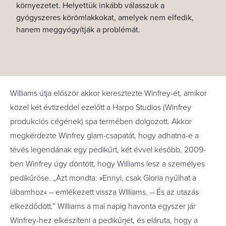
környezetet. Helyettük inkább válasszuk a
gyógyszeres körömlakkokat, amelyek nem elfedik,
hanem meggyógyítják a problémát.
Williams útja először akkor keresztezte Winfrey-ét, amikor
közel két évtizeddel ezelőtt a Harpo Studios (Winfrey
produkciós cégének) spa termében dolgozott. Akkor
megkérdezte Winfrey glam-csapatát, hogy adhatna-e a
tévés legendának egy pedikűrt, két évvel később, 2009-
ben Winfrey úgy döntött, hogy Williams lesz a személyes
pedikűröse. „Azt mondta: »Ennyi, csak Gloria nyúlhat a
lábamhoz« – emlékezett vissza Williams. – És az utazás
elkezdődött.” Williams a mai napig havonta egyszer jár
Winfrey-hez elkészíteni a pedikűrjét, és eláruta, hogy a