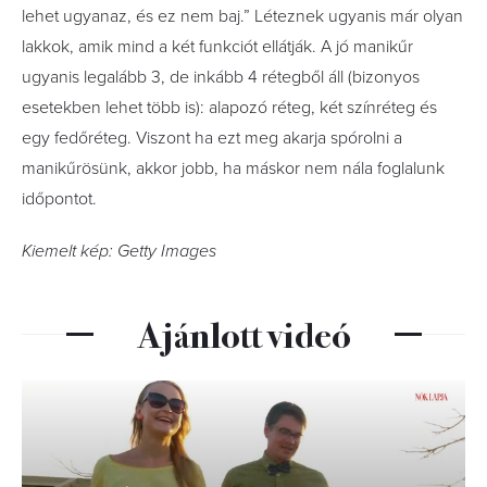
lehet ugyanaz, és ez nem baj.” Léteznek ugyanis már olyan
lakkok, amik mind a két funkciót ellátják. A jó manikűr
ugyanis legalább 3, de inkább 4 rétegből áll (bizonyos
esetekben lehet több is): alapozó réteg, két színréteg és
egy fedőréteg. Viszont ha ezt meg akarja spórolni a
manikűrösünk, akkor jobb, ha máskor nem nála foglalunk
időpontot.
Kiemelt kép: Getty Images
Ajánlott videó