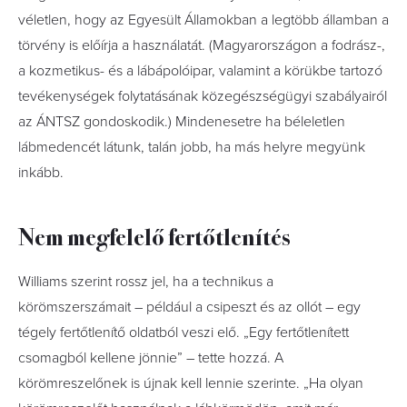
véletlen, hogy az Egyesült Államokban a legtöbb államban a
törvény is előírja a használatát. (Magyarországon a fodrász-,
a kozmetikus- és a lábápolóipar, valamint a körükbe tartozó
tevékenységek folytatásának közegészségügyi szabályairól
az ÁNTSZ gondoskodik.) Mindenesetre ha béleletlen
lábmedencét látunk, talán jobb, ha más helyre megyünk
inkább.
Nem megfelelő fertőtlenítés
Williams szerint rossz jel, ha a technikus a
körömszerszámait – például a csipeszt és az ollót – egy
tégely fertőtlenítő oldatból veszi elő. „Egy fertőtlenített
csomagból kellene jönnie” – tette hozzá. A
körömreszelőnek is újnak kell lennie szerinte. „Ha olyan