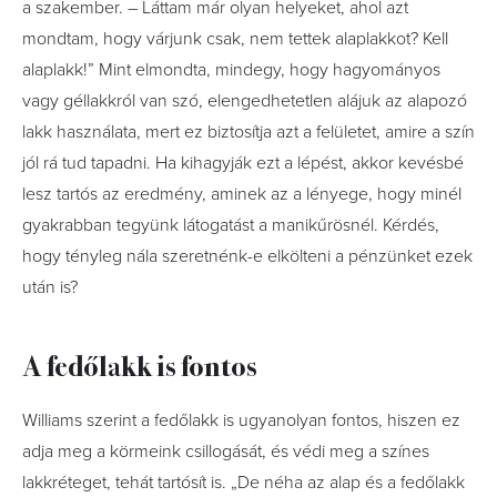
a szakember. – Láttam már olyan helyeket, ahol azt
mondtam, hogy várjunk csak, nem tettek alaplakkot? Kell
alaplakk!” Mint elmondta, mindegy, hogy hagyományos
vagy géllakkról van szó, elengedhetetlen alájuk az alapozó
lakk használata, mert ez biztosítja azt a felületet, amire a szín
jól rá tud tapadni. Ha kihagyják ezt a lépést, akkor kevésbé
lesz tartós az eredmény, aminek az a lényege, hogy minél
gyakrabban tegyünk látogatást a manikűrösnél. Kérdés,
hogy tényleg nála szeretnénk-e elkölteni a pénzünket ezek
után is?
A fedőlakk is fontos
Williams szerint a fedőlakk is ugyanolyan fontos, hiszen ez
adja meg a körmeink csillogását, és védi meg a színes
lakkréteget, tehát tartósít is. „De néha az alap és a fedőlakk