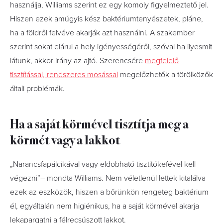
használja, Williams szerint ez egy komoly figyelmeztető jel.
Hiszen ezek amúgyis kész baktériumtenyészetek, pláne,
ha a földről felvéve akarják azt használni. A szakember
szerint sokat elárul a hely igényességéről, szóval ha ilyesmit
látunk, akkor irány az ajtó. Szerencsére
megfelelő
tisztítással, rendszeres mosással
megelőzhetők a törölközők
általi problémák.
Ha a saját körmével tisztítja meg a
körmét vagy a lakkot
„Narancsfapálcikával vagy eldobható tisztítókefével kell
végezni”– mondta Williams. Nem véletlenül lettek kitalálva
ezek az eszközök, hiszen a bőrünkön rengeteg baktérium
él, egyáltalán nem higiénikus, ha a saját körmével akarja
lekapargatni a félrecsúszott lakkot.