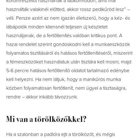
körömreszelőt használnak a lábkörmödön, amit már
használták valakinél előtted, akkor rossz pedikűröd lesz” –
véli. Persze azért az nem igazán életszerű, hogy a kéz- és
lábápolók minden kliensnél teljesen új készletet
használjanak, de a fertőtlenítés valóban kritikus pont. A
hazai rendelet szerint gondoskodni kell a munkaeszközök
folyamatos tisztításáról és hatásos fertőtlenítéséről, miszerint
a fémeszközöket használatuk után tisztára kell mosni, majd
5-6 percre hatásos fertőtlenítő oldatot tartalmazó edénybe
kell helyezni. Ha nem látjuk, hogy a manikűrös munka
közben folyamatosan fertőtlenít, nem ügyel a tisztaságra,
rendre – akkor inkább távozzunk.
Mi van a törölközőkkel?
Ha a szalonban a padlóra ejti a törölközőt, és mégis