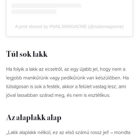
A post shared by #NAILSMAGAZINE (@nailsmagazine)
Túl sok lakk
Ha folyik a lakk az ecsetről, az egy újabb jel, hogy nem a
legjobb manikűrünk vagy pedikűrünk van készülőben. Ha
túlságosan is sok a festék, akkor a felület vastag lesz, ami
jóval lassabban szárad meg, és nem is esztétikus.
Az alaplakk alap
„Lakk alaplakk nélkül, ez az első számú rossz jel! – mondta