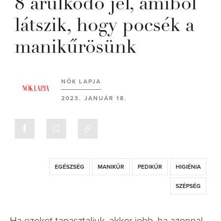
8 árulkodó jel, amiből
látszik, hogy pocsék a
manikűrösünk
NŐK LAPJA
2023. JANUÁR 18.
EGÉSZSÉG
MANIKŰR
PEDIKŰR
HIGIÉNIA
SZÉPSÉG