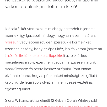
Ha ezeket tapasztaljuk, akkor jobb, ha azonnal
sarkon fordulunk, mielőtt nem késő!
Ízlésekről kár vitatkozni, mint ahogy a trendek is jönnek,
mennek, így igazából mindegy, hogy színesen, natúran,
hosszún
vagy éppen röviden szeretjük a körmeinket.
Azonban az tény, hogy az ápolt kéz, láb és köröm (amire mi
is
ráerősíthetünk ezekkel a tippekkel
) az esztétikus
megjelenés alapja, ezért nem csoda, ha szívesen járunk
manikűröshöz és pedikűröshöz szépülni. Pont emiatt
elvárható lenne, hogy a pénzünkért minőségi szolgáltatást
kapjunk, de legalábbis olyat, ami nem veszélyezteti az
egészségünket.
Gloria Williams, aki az elmúlt 12 évben Oprah Winfrey (aki