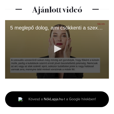
Ajánlott videó
5 meglepő dolog, ami csökkenti a szexuális vonzerőt
0
seconds
of
1
minute,
Kövesd a
NőkLapja.hu
-t a Google hírekben!
39
seconds