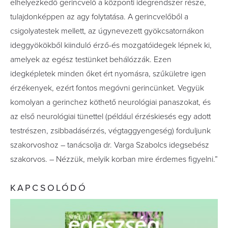
elhelyezkedő gerincvelő a központi idegrendszer része,
tulajdonképpen az agy folytatása. A gerincvelőből a
csigolyatestek mellett, az úgynevezett gyökcsatornákon
ideggyökökből kiinduló érző-és mozgatóidegek lépnek ki,
amelyek az egész testünket behálózzák. Ezen
idegképletek minden őket ért nyomásra, szűkületre igen
érzékenyek, ezért fontos megóvni gerincünket. Vegyük
komolyan a gerinchez köthető neurológiai panaszokat, és
az első neurológiai tünettel (például érzéskiesés egy adott
testrészen, zsibbadásérzés, végtaggyengeség) forduljunk
szakorvoshoz – tanácsolja dr. Varga Szabolcs idegsebész
szakorvos. – Nézzük, melyik korban mire érdemes figyelni.”
KAPCSOLÓDÓ