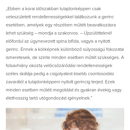
„Ebben a korai időszakban tulajdonképpen csak
veleszületett rendellenességekkel találkozunk a gerinc
esetében, amelyek egy részében műtéti beavatkozásra
lehet szükség – mondja a szakorvos. – Újszülötteknél
előfordul az úgynevezett spina bifida, vagyis a nyitott
gerinc. Ennek a kórképnek különböző súlyosságú fokozatai
ismeretesek, de szinte minden esetben műtét szükséges. A
folsavhiány okozta velőcsőzáródási rendellenességek
széles skálája pedig a csigolyatest kisebb csontosodási
zavarától a tulajdonképpeni nyitott gerincig terjed. Ezek
minden esetben műtéti megoldást és gyakran évekig vagy
élethosszig tartó utógondozást igényelnek.”