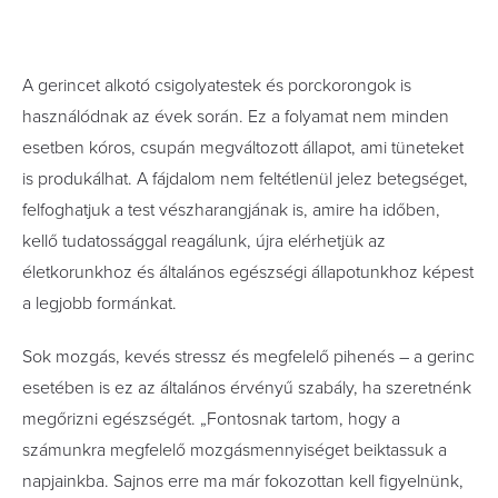
A gerincet alkotó csigolyatestek és porckorongok is
használódnak az évek során. Ez a folyamat nem minden
esetben kóros, csupán megváltozott állapot, ami tüneteket
is produkálhat. A fájdalom nem feltétlenül jelez betegséget,
felfoghatjuk a test vészharangjának is, amire ha időben,
kellő tudatossággal reagálunk, újra elérhetjük az
életkorunkhoz és általános egészségi állapotunkhoz képest
a legjobb formánkat.
Sok mozgás, kevés stressz és megfelelő pihenés – a gerinc
esetében is ez az általános érvényű szabály, ha szeretnénk
megőrizni egészségét. „Fontosnak tartom, hogy a
számunkra megfelelő mozgásmennyiséget beiktassuk a
napjainkba. Sajnos erre ma már fokozottan kell figyelnünk,