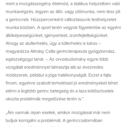
mert a mozgásszegény életmód, a statikus helyzetben való
munkavégzés, legyen az álló- vagy ülőmunka, nem tesz jót
a gerincnek. Húszpercenként változtassunk testhelyzetet
munka közben. A sport terén vegyük figyelembe az egyéni
állóképességünket, igényeinket, izomfejlettségünket.
Ahogy az alulterhelés, úgy a túlterhelés is káros –
magyarázza Almásy Csilla gerincterapeuta gyógytornász,
egészségügyi tanár. – Az orvostudomány egyre több
vizsgálati eredménnyel támasztja alá az évezredes
módszerek, például a jóga hatékonyságát. Ezzel a fajta
finom, egyénre szabott terheléssel jó eredményeket lehet
elérni a legtöbb gerinc betegség és a laza kötőszövetek
okozta problémák megelőzése terén is.”
„Ám vannak olyan esetek, amikor mozgással már nem
tudjuk korrigálni a problémát. A gerinccsatornában