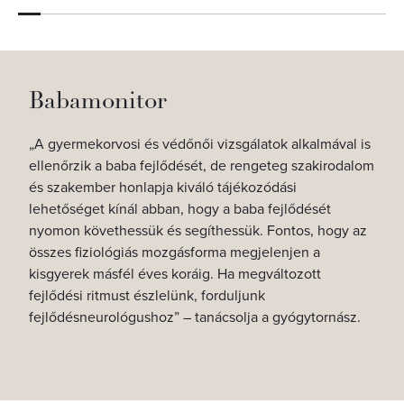
Babamonitor
„A gyermekorvosi és védőnői vizsgálatok alkalmával is
ellenőrzik a baba fejlődését, de rengeteg szakirodalom
és szakember honlapja kiváló tájékozódási
lehetőséget kínál abban, hogy a baba fejlődését
nyomon követhessük és segíthessük. Fontos, hogy az
összes fiziológiás mozgásforma megjelenjen a
kisgyerek másfél éves koráig. Ha megváltozott
fejlődési ritmust észlelünk, forduljunk
fejlődésneurológushoz” – tanácsolja a gyógytornász.