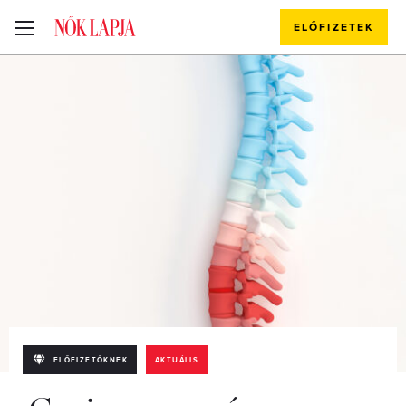
ELŐFIZETEK
ELŐFIZETŐKNEK
AKTUÁLIS