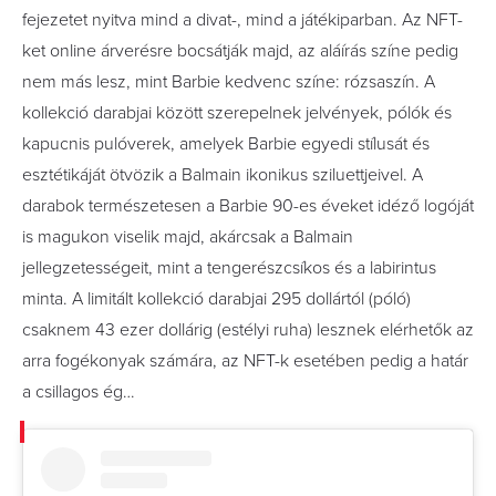
fejezetet nyitva mind a divat-, mind a játékiparban. Az NFT-
ket online árverésre bocsátják majd, az aláírás színe pedig
nem más lesz, mint Barbie kedvenc színe: rózsaszín. A
kollekció darabjai között szerepelnek jelvények, pólók és
kapucnis pulóverek, amelyek Barbie egyedi stílusát és
esztétikáját ötvözik a Balmain ikonikus sziluettjeivel. A
darabok természetesen a Barbie 90-es éveket idéző logóját
is magukon viselik majd, akárcsak a Balmain
jellegzetességeit, mint a tengerészcsíkos és a labirintus
minta. A limitált kollekció darabjai 295 dollártól (póló)
csaknem 43 ezer dollárig (estélyi ruha) lesznek elérhetők az
arra fogékonyak számára, az NFT-k esetében pedig a határ
a csillagos ég…