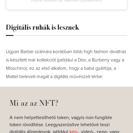
A post shared by Balmain (@balmain)
Digitális ruhák is lesznek
Ugyan Barbie számára korábban több high fashion divatház
is készített már kollekciót (például a Dior, a Burberry vagy a
Moschino), ez az első alkalom, hogy a baba gyártója, a
Mattel beleveti magát a digitális művészeti térbe:
Mi az az NFT?
A nem helyettesíthető token, vagyis non-fungible
token rövidítése. Leegyszerűsítve lehetővé teszi
digitális állományok, például
kép-
, videó-, zene- vagy