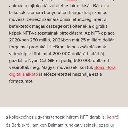
animáció fájlok adásvételét és birtoklását. Bár ez a
laikusok számára bonyolultan hangozhat, számos
művész, zenész számára óriási lehetőség, mert a
befektetők magas összegeket költenek a digitális
képek NFT-változatainak birtoklására. Az NFT-k piaca
2020-ban 250 millió, 2021-ben már 25 milliárd dollár
forgalmat produkált. LeBron James zsákolásának
videoklipje több mint 200 000 dollárért talált új
gazdát, a Nyan Cat GIF-et pedig 600 000 dollárért
vásárolták meg. Magyar művészek, köztük
Borsi Flóra
digitális alkotó
is előszeretettel használja ezt a
formátumot.
a kollekcióhoz ugyanis tartozik három NFT darab is,
Ken
ről
és Barbie-ról, amiken Balmain ruhákat viselnek, ezzel új