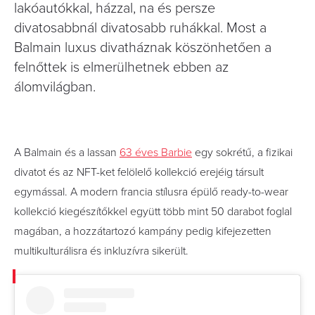
lakóautókkal, házzal, na és persze
divatosabbnál divatosabb ruhákkal. Most a
Balmain luxus divatháznak köszönhetően a
felnőttek is elmerülhetnek ebben az
álomvilágban.
A Balmain és a lassan
63 éves Barbie
egy sokrétű, a fizikai
divatot és az NFT-ket felölelő kollekció erejéig társult
egymással. A modern francia stílusra épülő ready-to-wear
kollekció kiegészítőkkel együtt több mint 50 darabot foglal
magában, a hozzátartozó kampány pedig kifejezetten
multikulturálisra és inkluzívra sikerült.