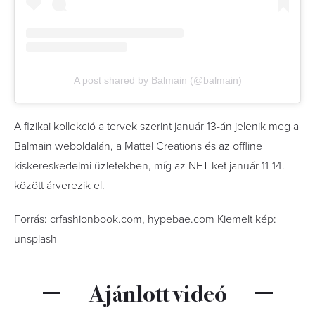
A post shared by Balmain (@balmain)
A fizikai kollekció a tervek szerint január 13-án jelenik meg a
Balmain weboldalán, a Mattel Creations és az offline
kiskereskedelmi üzletekben, míg az NFT-ket január 11-14.
között árverezik el.
Forrás: crfashionbook.com, hypebae.com Kiemelt kép:
unsplash
Ajánlott videó