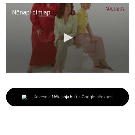
Nőnapi címlap
0
seconds
of
47
seconds
Kövesd a
NőkLapja.hu
-t a Google hírekben!