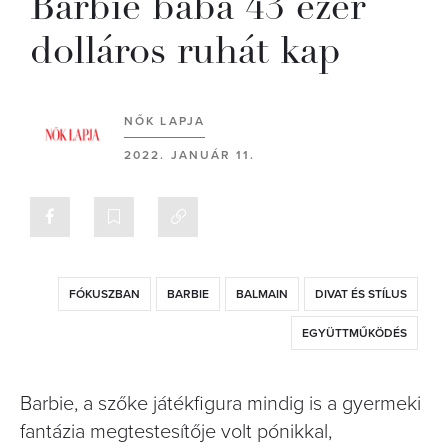
Barbie baba 43 ezer
dolláros ruhát kap
NŐK LAPJA
2022. JANUÁR 11.
FÓKUSZBAN
BARBIE
BALMAIN
DIVAT ÉS STÍLUS
EGYÜTTMŰKÖDÉS
Barbie, a szőke játékfigura mindig is a gyermeki
fantázia megtestesítője volt pónikkal,