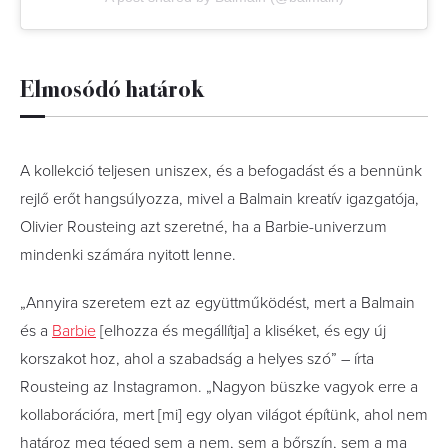
Elmosódó határok
A kollekció teljesen uniszex, és a befogadást és a bennünk
rejlő erőt hangsúlyozza, mivel a Balmain kreatív igazgatója,
Olivier Rousteing azt szeretné, ha a Barbie-univerzum
mindenki számára nyitott lenne.
„Annyira szeretem ezt az együttműködést, mert a Balmain
és a
Barbie
[elhozza és megállítja] a kliséket, és egy új
korszakot hoz, ahol a szabadság a helyes szó” – írta
Rousteing az Instagramon. „Nagyon büszke vagyok erre a
kollaborációra, mert [mi] egy olyan világot építünk, ahol nem
határoz meg téged sem a nem, sem a bőrszín, sem a ma