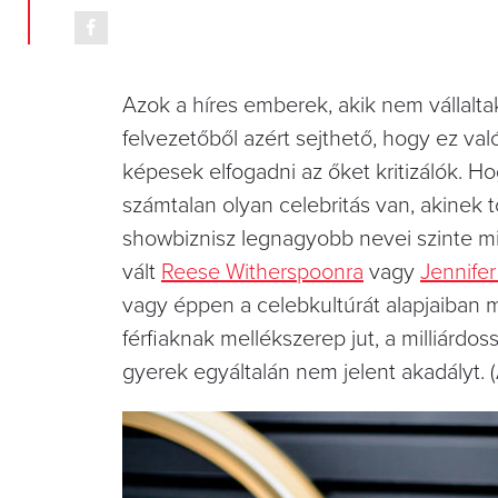
Azok a híres emberek, akik nem vállaltak
felvezetőből azért sejthető, hogy ez val
képesek elfogadni az őket kritizálók. Ho
számtalan olyan celebritás van, akinek 
showbiznisz legnagyobb nevei szinte m
vált
Reese Witherspoonra
vagy
Jennife
vagy éppen a celebkultúrát alapjaiban 
férfiaknak mellékszerep jut, a milliárd
gyerek egyáltalán nem jelent akadályt. (