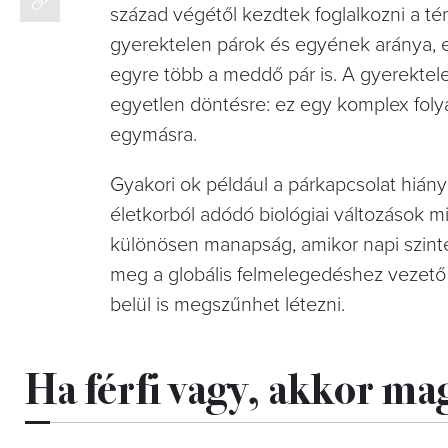
század végétől kezdtek foglalkozni a t
gyerektelen párok és egyének aránya, e
egyre több a meddő pár is.
A gyerektel
egyetlen döntésre: ez egy komplex fol
egymásra.
Gyakori ok például a párkapcsolat hiánya
életkorból adódó biológiai változások mi
különösen manapság, amikor napi szinte
meg a globális felmelegedéshez vezető 
belül is megszűnhet létezni.
Ha férfi vagy, akkor m