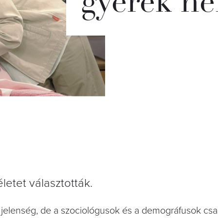
gyerek né
életet választották.
jelenség, de a szociológusok és a demográfusok csa