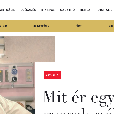
AKTUÁLIS
EGÉSZSÉG
KIKAPCS
GASZTRÓ
HETILAP
DIGITÁLIS
divat
asztrológia
lélek
gas
AKTUÁLIS
Mit ér eg