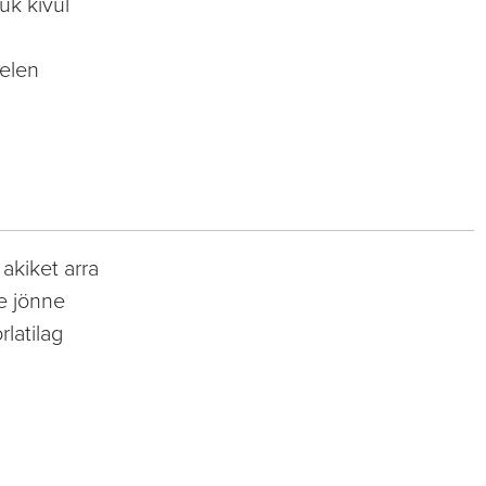
uk kívül
Helen
akiket arra
e jönne
latilag