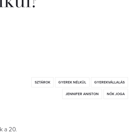
lkül?
SZTÁROK
GYEREK NÉLKÜL
GYEREKVÁLLALÁS
JENNIFER ANISTON
NŐK JOGA
k a 20.