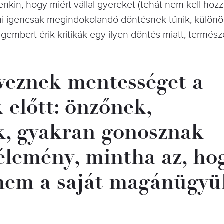
kin, hogy miért vállal gyereket (tehát nem kell hozz
lni igencsak megindokolandó döntésnek tűnik, különö
agembert érik kritikák egy ilyen döntés miatt, termés
lveznek mentességet a
 előtt: önzőnek,
k, gyakran gonosznak
vélemény, mintha az, ho
nem a saját magánügyü