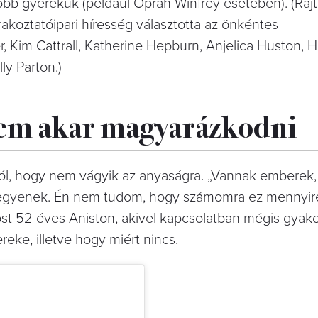
őbb gyerekük (például Oprah Winfrey esetében). (Rajt
koztatóipari híresség választotta az önkéntes
 Kim Cattrall, Katherine Hepburn, Anjelica Huston, 
ly Parton.)
nem akar magyarázkodni
ból, hogy nem vágyik az anyaságra. „Vannak emberek, 
 legyenek. Én nem tudom, hogy számomra ez mennyir
 52 éves Aniston, akivel kapcsolatban mégis gyakor
eke, illetve hogy miért nincs.