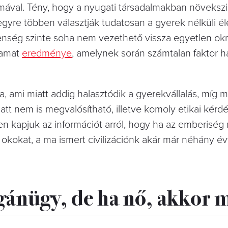
émával. Tény, hogy a nyugati társadalmakban növekszi
gyre többen választják tudatosan a gyerek nélküli él
enség szinte soha nem vezethető vissza egyetlen ok
yamat
eredménye
, amelynek során számtalan faktor h
, ami miatt addig halasztódik a gyerekvállalás, míg m
att nem is megvalósítható, illetve komoly etikai kérdés
n kapjuk az információt arról, hogy ha az emberiség
okokat, a ma ismert civilizációnk akár már néhány é
agánügy,
de ha nő, akkor m