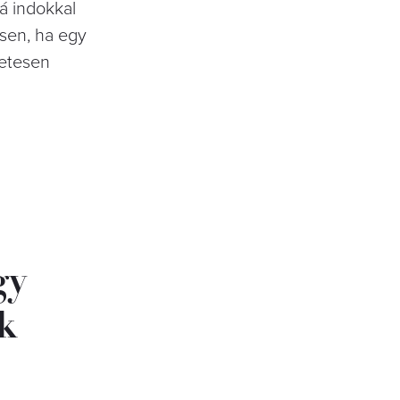
á indokkal
sen, ha egy
zetesen
gy
k