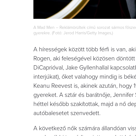
A Mad Men – Reklámörültek című sorozat sármos fősze
gyerekre. (Fotó: Jerod Harris/Getty Images,)
A hírességek között több férfi is van, 
Rogen, aki feleségével közösen döntött
DiCaprióval, Jake Gyllenhallal kapcso
interjúkat), őket valahogy mindig is b
Keanu Reevest is, akinek azután, hogy 
gyereket. A sztár és barátnője, Jennife
héttel később szakítottak, majd a nő dep
autóbalesetet szenvedett.
A következő nők számára állandóan vissz