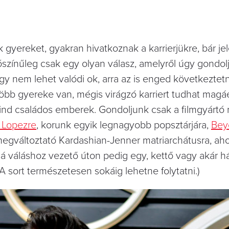
 gyereket, gyakran hivatkoznak a karrierjükre, bár je
ószínűleg csak egy olyan válasz, amelyről úgy gondolj
gy nem lehet valódi ok, arra az is enged következtetn
több gyereke van, mégis virágzó karriert tudhat magá
ind családos emberek. Gondoljunk csak a filmgyártó
r Lopezre
, korunk egyik legnagyobb popsztárjára,
Bey
megváltoztató Kardashian-Jenner matriarchátusra, aho
ossá váláshoz vezető úton pedig egy, kettő vagy akár 
A sort természetesen sokáig lehetne folytatni.)