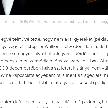
replőjét, az idén 50 éves Jon Hammet nem szokták azzal bombázni, hogy
aki egyértelművé tette, hogy nem akar gyereket (példá
 így, vagy Christopher Walken, illetve Jon Hamm, de
latban sem nagyon olvashatunk gyerekkérdést boncol
ékén hagyta a bulvármédia a témával kapcsolatban. A
1999 decemberében halva született kislánya, nem váll
r Syme kapcsolata egyébént rá is ment a tragédiára, 
ressziós lett, kicsit több mint egy ével később pedig 
atérő kérdés volt a gyerekvállalás, még akkor is, h