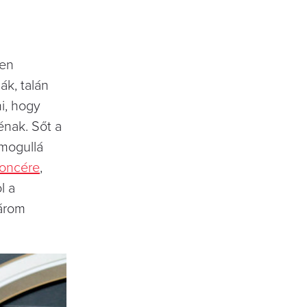
len
ák, talán
i, hogy
énak. Sőt a
 mogullá
oncére
,
l a
három