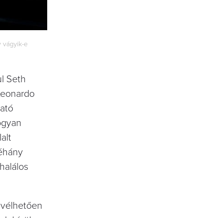
 vágyik-e
ul Seth
 Leonardo
gató
hogyan
alt
néhány
halálos
a vélhetően