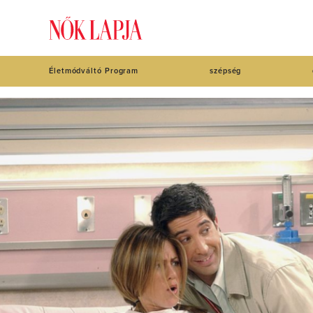
Életmódváltó Program
szépség