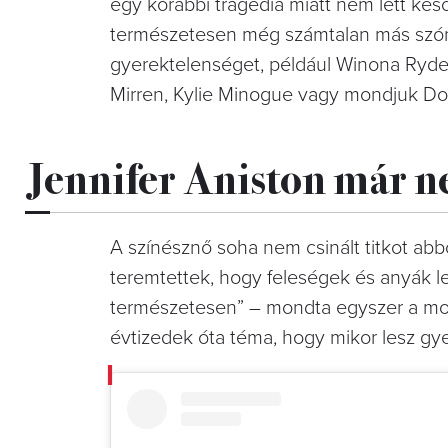
egy korábbi tragédia miatt nem lett kés
természetesen még számtalan más szóra
gyerektelenséget, például Winona Ryder,
Mirren, Kylie Minogue vagy mondjuk Dol
Jennifer Aniston már 
A színésznő soha nem csinált titkot ab
teremtettek, hogy feleségek és anyák
természetesen” – mondta egyszer a most
évtizedek óta téma, hogy mikor lesz gyer