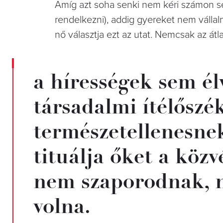
Amíg azt soha senki nem kéri számon sen
rendelkezni), addig gyereket nem válla
nő választja ezt az utat. Nemcsak az átl
a hírességek sem é
társadalmi ítélőszék
természetellenesne
tituálja őket a köz
nem szaporodnak, 
volna.