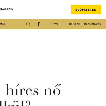
 MAGAZIN
ELŐFIZETEK
ztró
Hírlevél
Belépek
Regisztrálok
y híres nő