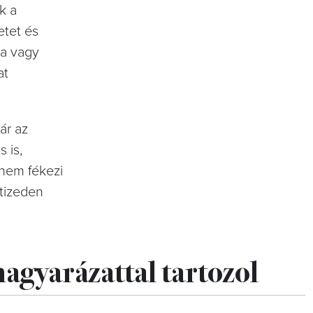
k a
etet és
ra vagy
at
ár az
 is,
 nem fékezi
vtizeden
agyarázattal tartozol