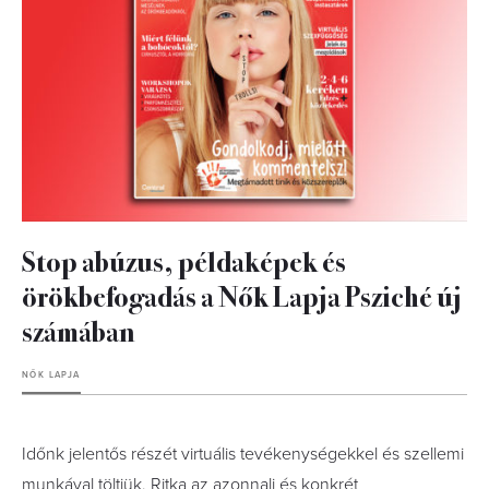
Stop abúzus, példaképek és
örökbefogadás a Nők Lapja Psziché új
számában
NŐK LAPJA
Időnk jelentős részét virtuális tevékenységekkel és szellemi
munkával töltjük. Ritka az azonnali és konkrét