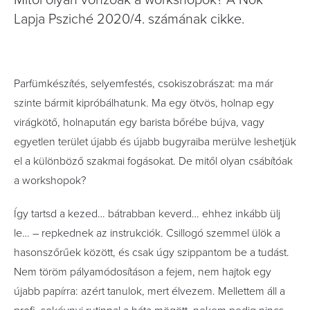
Mitől olyan vonzóak a workshopok? A Nők
Lapja Psziché 2020/4. számának cikke.
Parfümkészítés, selyemfestés, csokiszobrászat: ma már
szinte bármit kipróbálhatunk. Ma egy ötvös, holnap egy
virágkötő, holnapután egy barista bőrébe bújva, vagy
egyetlen terület újabb és újabb bugyraiba merülve leshetjük
el a különböző szakmai fogásokat. De mitől olyan csábítóak
a workshopok?
Így tartsd a kezed… bátrabban keverd… ehhez inkább ülj
le… – repkednek az instrukciók. Csillogó szemmel ülök a
hasonszőrűek között, és csak úgy szippantom be a tudást.
Nem töröm pályamódosításon a fejem, nem hajtok egy
újabb papírra: azért tanulok, mert élvezem. Mellettem áll a