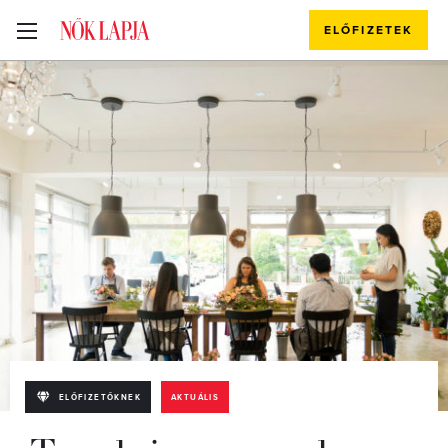
ELŐFIZETEK
ELŐFIZETŐKNEK
AKTUÁLIS