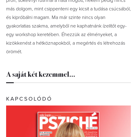
profi, sokévnyi rutinnal a háta mögött, nekem pedig nincs
más dolgom, mint csippenteni egy kicsit a tudása csúcsából,
és kipróbálni magam. Ma már szinte nincs olyan
gyakorlatias szakma, amelyből ne kaphatnánk ízelítőt egy-
egy workshop keretében. Éhezzük az élményeket, a
kizökkenést a hétköznapokból, a megértés és létrehozás
örömét.
A saját két kezemmel…
KAPCSOLÓDÓ