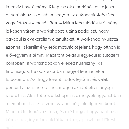
intenzív flow-élmény. Kikapcsolok a melóból, és teljesen
elmerülök az alkotásban, legyen az cukorvirág-készítés
vagy fotózás – meséli Bea. – Már a készülődés is élmény:
lelkesen várom a workshopot, utána pedig azt, hogy
egyedül is gyakoroljam a tanultakat. A workshop nyújtotta
azonnali sikerélmény erős motivációt jelent, hogy otthon is
elővegyem a témát. Macaront például egyedül is sütöttem
korábban, a workshopokon ellesett nüansznyi kis
finomságok, trükkök azonban nagyot lendítettek a
tudásomon. Az, hogy tovább tudok fejlődni, és valaki
pontosítja az ismereteimet, megéri az időbeli és anyagi
ráfordítást. Akár több workshopra is elmegyek ugyanabban
a témában, ha azt érzem, valami még mindig nem kerek.
Mindenkinek más a stílusa, és máshogy áll ugyanahhoz a
kérdéshez, így mindenkitől kapok egy pluszt, ami lökést
ad.”