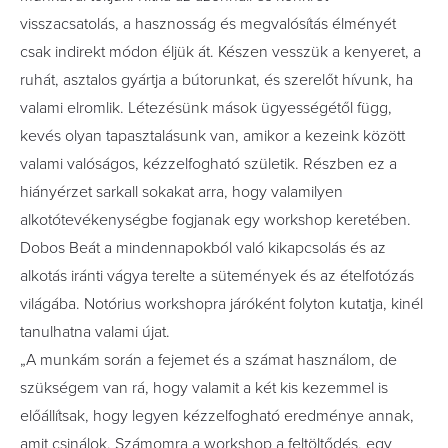
visszacsatolás, a hasznosság és megvalósítás élményét
csak indirekt módon éljük át. Készen vesszük a kenyeret, a
ruhát, asztalos gyártja a bútorunkat, és szerelőt hívunk, ha
valami elromlik. Létezésünk mások ügyességétől függ,
kevés olyan tapasztalásunk van, amikor a kezeink között
valami valóságos, kézzelfogható születik. Részben ez a
hiányérzet sarkall sokakat arra, hogy valamilyen
alkotótevékenységbe fogjanak egy workshop keretében.
Dobos Beát a mindennapokból való kikapcsolás és az
alkotás iránti vágya terelte a sütemények és az ételfotózás
világába. Notórius workshopra járóként folyton kutatja, kinél
tanulhatna valami újat.
„A munkám során a fejemet és a számat használom, de
szükségem van rá, hogy valamit a két kis kezemmel is
előállítsak, hogy legyen kézzelfogható eredménye annak,
amit csinálok. Számomra a workshop a feltöltődés, egy