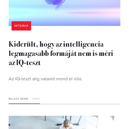
AKTUÁLIS
Kiderült, hogy az intelligencia
legmagasabb formáját nem is méri
az IQ-teszt
Az IQ-teszt alig valamit mond el róla.
BALÁZS BARBI
3 PERC