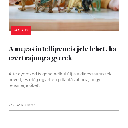
AKTUÁLIS
A magas intelligencia jele lehet, ha
ezért rajong a gyerek
A te gyereked is gond nélkül fújja a dinoszauruszok
neveit, és elég egyetlen pillantás ahhoz, hogy
felismerje őket?
NŐK LAPJA
3 PERC