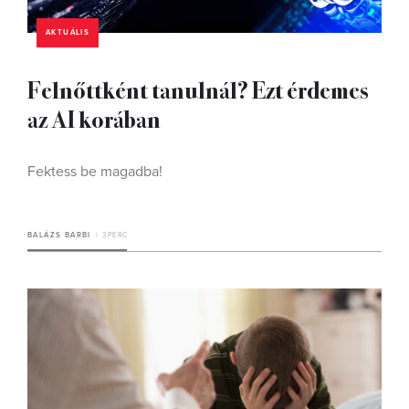
AKTUÁLIS
Felnőttként tanulnál? Ezt érdemes
az AI korában
Fektess be magadba!
BALÁZS BARBI
3 PERC