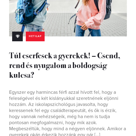
HETILAP
Túl cserfesek a gyerekek! – Csend,
rend és nyugalom a boldogság
kulcsa?
Egyszer egy harmincas férfi azzal hívott fel, hogy a
feleségével és két kislányukkal szeretnének eljönni
hozzám. Az iskolapszichológus javasolta, hogy
keressenek fel egy családterapeutát, és ők is érzik,
hogy vannak nehézségeik, még ha nem is tudja
pontosan megfogalmazni, hogy mik azok.
Megbeszéltük, hogy mind a négyen eljönnek. Amikor a
gyerekek okán érkezik hozzánk egy pár […]