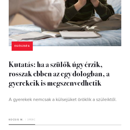
EGÉSZSÉG
Kutatás: ha a szülők úgy érzik,
rosszak ebben az egy dologban, a
gyerekeik is megszenvedhetik
A gyerekek nemcsak a külsejüket öröklik a szüleiktől.
KOCSIS M.
3 PERC