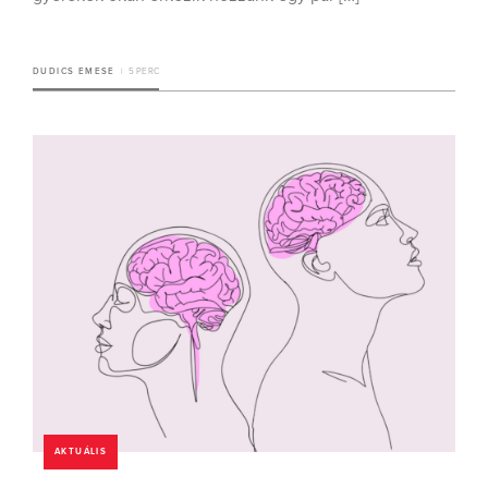
DUDICS EMESE
5 PERC
AKTUÁLIS