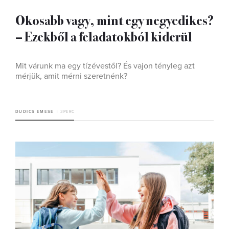
Okosabb vagy, mint egy negyedikes?
– Ezekből a feladatokból kiderül
Mit várunk ma egy tízévestől? És vajon tényleg azt
mérjük, amit mérni szeretnénk?
DUDICS EMESE
3 PERC