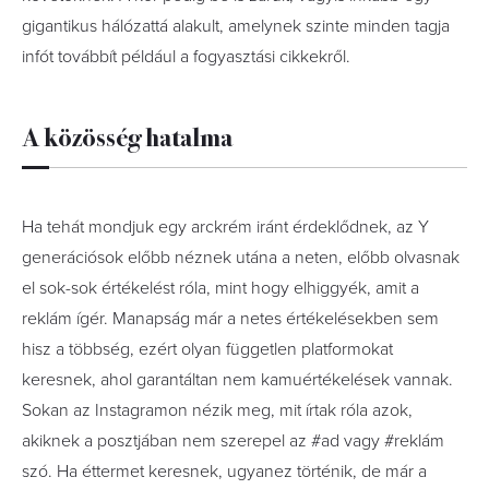
gigantikus hálózattá alakult, amelynek szinte minden tagja
infót továbbít például a fogyasztási cikkekről.
A közösség hatalma
Ha tehát mondjuk egy arckrém iránt érdeklődnek, az Y
generációsok előbb néznek utána a neten, előbb olvasnak
el sok-sok értékelést róla, mint hogy elhiggyék, amit a
reklám ígér. Manapság már a netes értékelésekben sem
hisz a többség, ezért olyan független platformokat
keresnek, ahol garantáltan nem kamuértékelések vannak.
Sokan az Instagramon nézik meg, mit írtak róla azok,
akiknek a posztjában nem szerepel az #ad vagy #reklám
szó. Ha éttermet keresnek, ugyanez történik, de már a