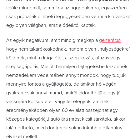
felőle mindenkit, semmi ok az aggodalomra, egyszerűen
csak próbálják a lehető legügyesebben venni a kihívásokat
egy olyan világban, amit elődeiktől kaptak.
Az egyik negatívum, amit mindig megkap a
generáció
,
hogy nem takarékoskodnak, hanem olyan „hülyeségekre”
költenek, mint a drága étel, a szórakozás, utazás vagy
szépségápolás. Mielőtt bármilyen fejtegetésbe kezdenék,
nemzedékem védelmében annyit mondok, hogy tudjuk,
mennyire fontos a gyűjtögetés, de amikor hó végén
gyakran csak annyi marad, amiről eldönthetjük: egy jó
vacsorára költsük-e el, vagy félretegyük, aminek
eredményeképpen olyan 60 év alatt összejöhet egy
közepes kategóriájú autó ára (most kicsit sarkítok), akkor
talán érthető, miért döntenek sokan inkább a pillanatnyi
élvezet mellett.