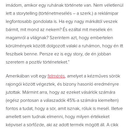
imádom, amikor egy ruhának története van. Nem véletlenül
lett a storytelling (történetmesélés – a szerk.) a reklámipar
legfontosabb gondolata is. Ha egy nagy márkától veszek
bármit, mit mond az nekem? És ezáltal mit mesélek én
magamról a világnak? Szerintem azt, hogy embertelen
körülmények között dolgozott valaki a ruhámon, hogy én itt
feszítsek benne. Persze ez is egy story, de én jobban
szeretem a pozitív történeteket.”
Amerikában volt egy
felmérés
, amelyet a kézműves sörök
rajongói között végeztek, és bizony hasonló eredményre
jutottak. Mármint arra, hogy az ezeket vásárlók számára
(egész pontosan a válaszadók 45%-a számára kiemelten)
fontos a tudat, hogy a sör, amit isznak, róluk is mesél. Illetve
amellett sem tudnak elmenni, hogy milyen értékeket
képvisel a sörfőzde, aki az adott termék mögött áll. A cikk