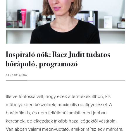
Inspiráló nők: Rácz Judit tudatos
bőrápoló, programozó
SÁNDOR ANNA
Illetve fontossá vált, hogy ezek a termékek itthon, kis
műhelyekben készülnek, maximális odafigyeléssel. A
barátnőim is, és nem feltétlenül amiatt, mert jobban
keresnek, de elkezdtek inkább hazai cégektől vásárolni.
Van abban valami megnyugtató, amikor ráírsz egy márkára,