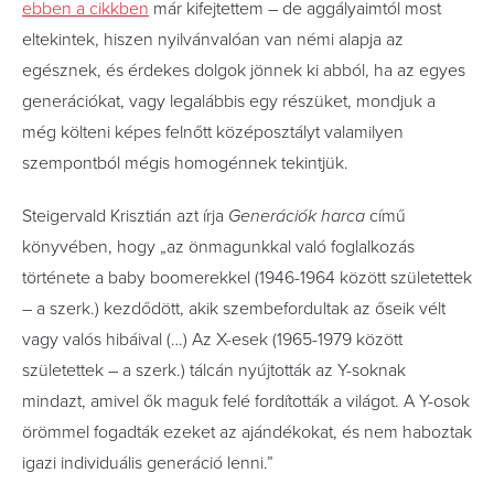
ebben a cikkben
már kifejtettem –
de aggályaimtól most
eltekintek, hiszen nyilvánvalóan van némi alapja az
egésznek, és érdekes dolgok jönnek ki abból, ha az egyes
generációkat, vagy legalábbis egy részüket, mondjuk a
még költeni képes felnőtt középosztályt valamilyen
szempontból mégis homogénnek tekintjük.
Steigervald Krisztián azt írja
Generációk harca
című
könyvében, hogy
„
az önmagunkkal való foglalkozás
története a baby boomerekkel (1946-1964 között születettek
– a szerk.) kezdődött, akik szembefordultak az őseik vélt
vagy valós hibáival (…) Az X-esek (1965-1979 között
születettek – a szerk.) tálcán nyújtották az Y-soknak
mindazt, amivel ők maguk felé fordították a világot. A Y-osok
örömmel fogadták ezeket az ajándékokat, és nem haboztak
igazi individuális generáció lenni.
”