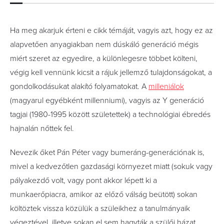
Ha meg akarjuk érteni e cikk témáját, vagyis azt, hogy ez az
alapvetően anyagiakban nem dúskáló generáció mégis
miért szeret az egyedire, a különlegesre többet költeni,
végig kell vennünk kicsit a rájuk jellemző tulajdonságokat, a
gondolkodásukat alakító folyamatokat.
A
mille
niálok
(magyarul egyébként millenniumi), vagyis az Y generáció
tagjai (1980-1995 között születettek) a technológiai ébredés
hajnalán nőttek fel.
Nevezik őket
Pán Péter vagy bumeráng-generációnak is,
mivel a kedvezőtlen gazdasági környezet miatt (sokuk vagy
pályakezdő volt, vagy pont akkor lépett ki a
munkaerőpiacra, amikor az előző válság beütött) sokan
költöztek vissza közülük a szüleikhez a tanulmányaik
végeztével, illetve sokan el sem hagyták a szülői házat