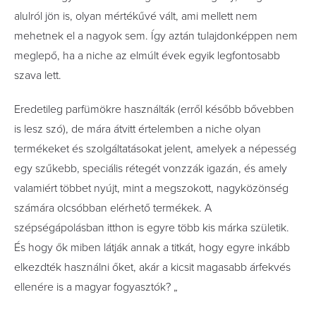
alulról jön is, olyan mértékűvé vált, ami mellett nem
mehetnek el a nagyok sem.
Így aztán tulajdonképpen nem
meglepő, ha a niche az elmúlt évek egyik legfontosabb
szava lett.
Eredetileg parfümökre használták (erről később bővebben
is lesz szó), de mára átvitt értelemben a niche olyan
termékeket és szolgáltatásokat jelent, amelyek a népesség
egy szűkebb, speciális rétegét vonzzák igazán, és amely
valamiért többet nyújt, mint a megszokott, nagyközönség
számára olcsóbban elérhető termékek. A
szépségápolásban itthon is egyre több kis márka születik.
És hogy ők miben látják annak a titkát, hogy egyre inkább
elkezdték használni őket, akár a kicsit magasabb árfekvés
ellenére is a magyar fogyasztók? „