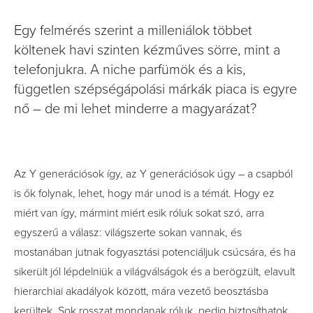
Egy felmérés szerint a milleniálok többet
költenek havi szinten kézműves sörre, mint a
telefonjukra. A niche parfümök és a kis,
független szépségápolási márkák piaca is egyre
nő – de mi lehet minderre a magyarázat?
Az Y generációsok így, az Y generációsok úgy – a csapból
is ők folynak, lehet, hogy már unod is a témát. Hogy ez
miért van így, mármint miért esik róluk sokat szó, arra
egyszerű a válasz: világszerte sokan vannak, és
mostanában jutnak fogyasztási potenciáljuk csúcsára, és ha
sikerült jól lépdelniük a világválságok és a berögzült, elavult
hierarchiai akadályok között, mára vezető beosztásba
kerültek. Sok rosszat mondanak róluk, pedig biztosíthatok