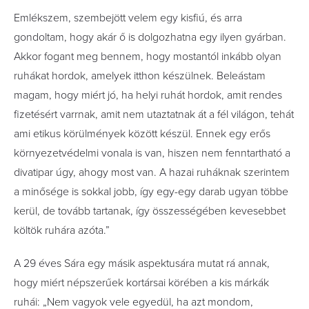
Emlékszem, szembejött velem egy kisfiú, és arra
gondoltam, hogy akár ő is dolgozhatna egy ilyen gyárban.
Akkor fogant meg bennem, hogy mostantól inkább olyan
ruhákat hordok, amelyek itthon készülnek. Beleástam
magam, hogy miért jó, ha helyi ruhát hordok, amit rendes
fizetésért varrnak, amit nem utaztatnak át a fél világon, tehát
ami etikus körülmények között készül. Ennek egy erős
környezetvédelmi vonala is van, hiszen nem fenntartható a
divatipar úgy, ahogy most van. A hazai ruháknak szerintem
a minősége is sokkal jobb, így egy-egy darab ugyan többe
kerül, de tovább tartanak, így összességében kevesebbet
költök ruhára azóta.”
A 29 éves Sára egy másik aspektusára mutat rá annak,
hogy miért népszerűek kortársai körében a kis márkák
ruhái:
„
Nem vagyok vele egyedül, ha azt mondom,