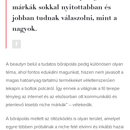
márkák sokkal nyitottabban és
jobban tudnak válaszolni, mint a
nagyok.
A beautyn belül a tudatos bőrápolás pedig különösen olyan
téma, ahol fontos edukálni magunkat, hiszen nem javasolt a
magas hatóanyag-tartalmú termékeket véletlenszerűen
lekapni a boltok polcáról. Így ennek a világnak a fő terepe
tényleg az internet és az elsősorban ott kommunikáló és
jelenlevő kisebb niche márkák” – vélekedik.
A bőrápolás mellett az öltözködés is olyan terület, amelyet
egyre többen próbálnak a niche felé elvinni és inkább hazai