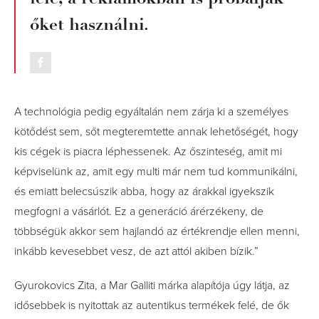
őket használni.
A technológia pedig egyáltalán nem zárja ki a személyes
kötődést sem, sőt megteremtette annak lehetőségét, hogy
kis cégek is piacra léphessenek. Az őszinteség, amit mi
képviselünk az, amit egy multi már nem tud kommunikálni,
és emiatt belecsúszik abba, hogy az árakkal igyekszik
megfogni a vásárlót. Ez a generáció árérzékeny, de
többségük akkor sem hajlandó az értékrendje ellen menni,
inkább kevesebbet vesz, de azt attól akiben bízik.”
Gyurokovics Zita, a Mar Galliti márka alapítója úgy látja, az
idősebbek is nyitottak az autentikus termékek felé, de ők