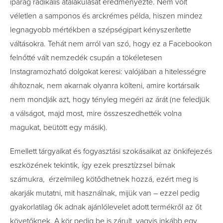
iparág radikális átalakulását eredményezte. Nem volt
véletlen a samponos és arckrémes példa, hiszen mindez
legnagyobb mértékben a szépségipart kényszerítette
váltásokra. Tehát nem
arról van szó, hogy ez a Facebookon
felnőtté vált nemzedék csupán a tökéletesen
Instagramozható dolgokat keresi: valójában a hitelességre
áhítoznak, nem akarnak olyanra költeni, amire kortársaik
nem mondják azt, hogy tényleg megéri az árát (ne feledjük
a válságot, majd most, mire összeszedhették volna
magukat, beütött egy másik).
Emellett tárgyaikat és fogyasztási szokásaikat az önkifejezés
eszközének tekintik, így ezek presztízzsel bírnak
számukra, érzelmileg kötődhetnek hozzá, ezért meg is
akarják mutatni, mit használnak, mijük van – ezzel pedig
gyakorlatilag ők adnak ajánlólevelet adott termékről az őt
követőknek. A kör pedig be is zárult, vagyis inkább egy