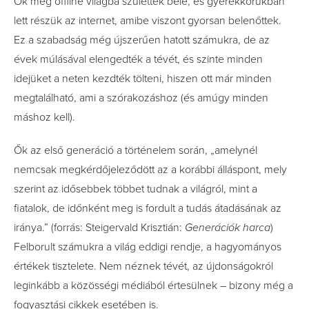
Ők még offline világba születtek bele, és gyerekkorukban
lett részük az internet, amibe viszont gyorsan belenőttek.
Ez a szabadság még újszerűen hatott számukra, de az
évek múlásával elengedték a tévét, és szinte minden
idejüket a neten kezdték tölteni, hiszen ott már minden
megtalálható, ami a szórakozáshoz (és amúgy minden
máshoz kell).
Ők az első generáció a történelem során,
„
amelynél
nemcsak megkérdőjeleződött az a korábbi álláspont, mely
szerint az idősebbek többet tudnak a világról, mint a
fiatalok, de időnként meg is fordult a tudás átadásának az
iránya.
” (forrás: Steigervald Krisztián:
Generációk harca
)
Felborult számukra a világ eddigi rendje, a hagyományos
értékek tisztelete. Nem néznek tévét, az újdonságokról
leginkább a közösségi médiából értesülnek – bizony még a
fogyasztási cikkek esetében is.