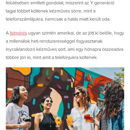
felütésében említett gondolat, miszerint az Y generáció
tagjai többet költenek kézműves sörre, mint a
telefonszámlájukra, nemcsak a hatás miatt került oda.
A
felmérés
ugyan szintén amerikai, de az jött ki belőle, hogy
a milleniálok heti rendszerességgel fogyasztanak
ínycsiklandozó kézműves sört, ami egy hónapra összeadva
többre jön ki, mint amit a telefonjukra költenek.