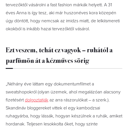
tervezőktől vásárolni a fast fashion márkák helyett. A 31
éves Anna is így tesz, aki már huszonéves kora közepén
úgy döntött, hogy nemcsak az imidzs miatt, de lelkiismereti
okokból is inkább hazai tervezőktől vásárol.
Ezt veszem, tehát ez vagyok – ruhától a
parfümön át a kézműves sörig
„
Néhány éve láttam egy dokumentumfilmet a
sweatshopokról (olyan üzemek, ahol megalázóan alacsony
fizetésért
dolgoztatják
az arra rászorulókat – a szerk.).
Skandináv bloggereket vittek el egy kambodzsai
ruhagyárba, hogy lássák, hogyan készülnek a ruhák, amiket
hordanak. Teljesen lesokkolta őket, hogy szinte