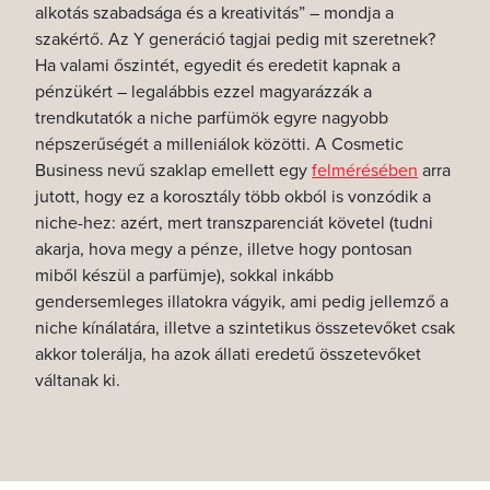
alkotás szabadsága és a kreativitás” – mondja a
szakértő. Az Y generáció tagjai pedig mit szeretnek?
Ha valami őszintét, egyedit és eredetit kapnak a
pénzükért – legalábbis ezzel magyarázzák a
trendkutatók a niche parfümök egyre nagyobb
népszerűségét a milleniálok közötti.
A Cosmetic
Business nevű szaklap emellett egy
felmérésében
arra
jutott, hogy ez a korosztály több okból is vonzódik a
niche-hez: azért, mert transzparenciát követel (tudni
akarja, hova megy a pénze, illetve hogy pontosan
miből készül a parfümje), sokkal inkább
gendersemleges illatokra vágyik, ami pedig jellemző a
niche kínálatára, illetve a szintetikus összetevőket csak
akkor tolerálja, ha azok állati eredetű összetevőket
váltanak ki.