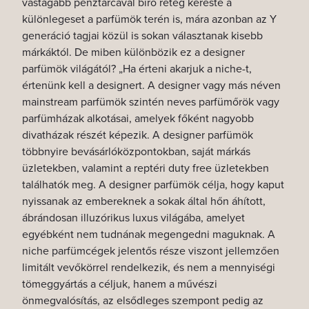
vastagabb pénztárcával bíró réteg kereste a
különlegeset a parfümök terén is, mára azonban az Y
generáció tagjai közül is sokan választanak kisebb
márkáktól. De miben különbözik ez a designer
parfümök világától?
„
Ha érteni akarjuk a niche-t,
értenünk kell a designert.
A designer vagy más néven
mainstream parfümök szintén neves parfümőrök vagy
parfümházak alkotásai, amelyek főként nagyobb
divatházak részét képezik. A designer parfümök
többnyire bevásárlóközpontokban, saját márkás
üzletekben, valamint a reptéri duty free üzletekben
találhatók meg. A designer parfümök célja, hogy kaput
nyissanak az embereknek a sokak által hőn áhított,
ábrándosan illuzórikus luxus világába, amelyet
egyébként nem tudnának megengedni maguknak. A
niche parfümcégek jelentős része viszont jellemzően
limitált vevőkörrel rendelkezik, és nem a mennyiségi
tömeggyártás a céljuk, hanem a művészi
önmegvalósítás, az elsődleges szempont pedig az