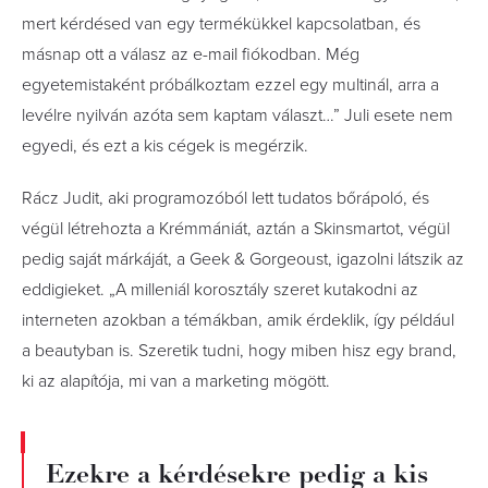
mert kérdésed van egy termékükkel kapcsolatban, és
másnap ott a válasz az e-mail fiókodban. Még
egyetemistaként próbálkoztam ezzel egy multinál, arra a
levélre nyilván azóta sem kaptam választ…” Juli esete nem
egyedi, és ezt a kis cégek is megérzik.
Rácz Judit, aki programozóból lett tudatos bőrápoló, és
végül létrehozta a Krémmániát, aztán a Skinsmartot, végül
pedig saját márkáját, a Geek & Gorgeoust, igazolni látszik az
eddigieket. „A milleniál korosztály szeret kutakodni az
interneten azokban a témákban, amik érdeklik, így például
a beautyban is. Szeretik tudni, hogy miben hisz egy brand,
ki az alapítója, mi van a marketing mögött.
Ezekre a kérdésekre pedig a kis