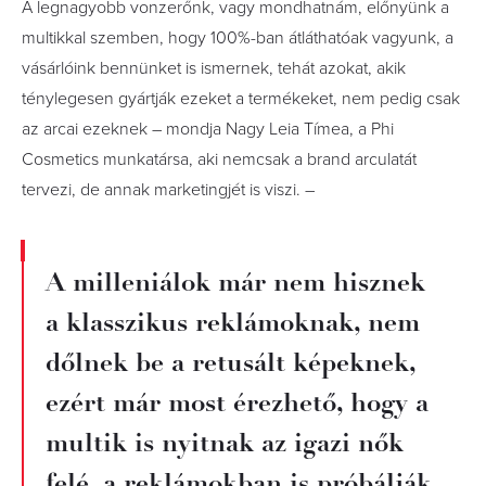
A legnagyobb vonzerőnk, vagy mondhatnám, előnyünk a
multikkal szemben, hogy 100%-ban átláthatóak vagyunk, a
vásárlóink bennünket is ismernek, tehát azokat, akik
ténylegesen gyártják ezeket a termékeket, nem pedig csak
az arcai ezeknek – mondja Nagy Leia Tímea, a Phi
Cosmetics munkatársa, aki nemcsak a brand arculatát
tervezi, de annak marketingjét is viszi. –
A milleniálok már nem hisznek
a klasszikus reklámoknak, nem
dőlnek be a retusált képeknek,
ezért már most érezhető, hogy a
multik is nyitnak az igazi nők
felé, a reklámokban is próbálják