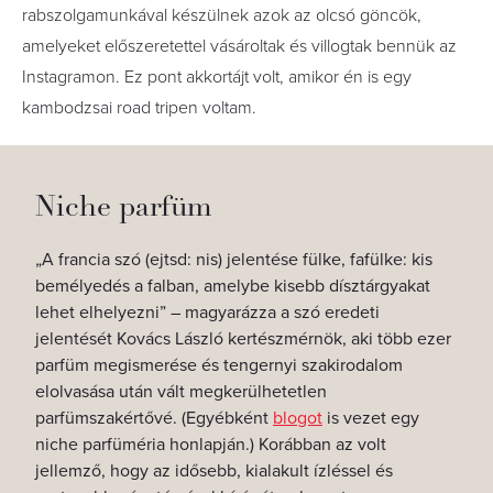
rabszolgamunkával készülnek azok az olcsó göncök,
amelyeket előszeretettel vásároltak és villogtak bennük az
Instagramon. Ez pont akkortájt volt, amikor én is egy
kambodzsai road tripen voltam.
Niche parfüm
„
A francia szó (ejtsd: nis) jelentése fülke, fafülke: kis
bemélyedés a falban, amelybe kisebb dísztárgyakat
lehet elhelyezni
” –
magyarázza a szó eredeti
jelentését Kovács László kertészmérnök, aki több ezer
parfüm megismerése és tengernyi szakirodalom
elolvasása után vált megkerülhetetlen
parfümszakértővé. (Egyébként
blogot
is vezet egy
niche parfüméria honlapján.)
Korábban az volt
jellemző, hogy az idősebb, kialakult ízléssel és