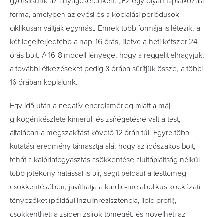
gyorsítsunk az anyagcserénken.
„
Ez egy olyan táplálkozási
forma, amelyben az evési és a koplalási periódusok
ciklikusan váltják egymást. Ennek több formája is létezik, a
két legelterjedtebb a napi 16 órás, illetve a heti kétszer 24
órás böjt. A 16-8 modell lényege, hogy a reggelit elhagyjuk,
a további étkezéseket pedig 8 órába sűrítjük össze, a többi
16 órában koplalunk.
Egy idő után a negatív energiamérleg miatt a máj
glikogénkészlete kimerül, és zsírégetésre vált a test,
általában a megszakítást követő 12 órán túl. Egyre több
kutatási eredmény támasztja alá, hogy az időszakos böjt,
tehát a kalóriafogyasztás csökkentése alultápláltság nélkül
több jótékony hatással is bír, segít például a testtömeg
csökkentésében, javíthatja a kardio-metabolikus kockázati
tényezőket (például inzulinrezisztencia, lipid profil),
csökkentheti a zsigeri zsírok tömegét, és növelheti az