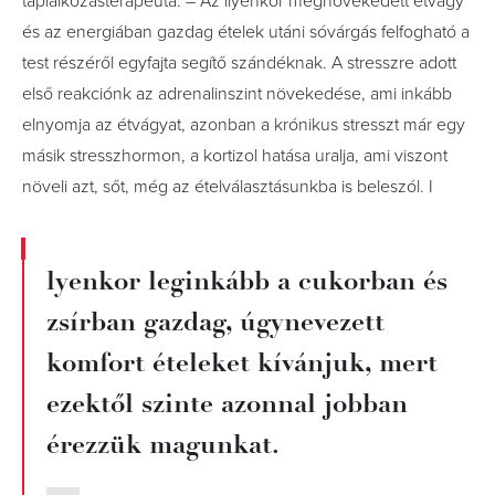
táplálkozásterapeuta. – Az ilyenkor megnövekedett étvágy
és az energiában gazdag ételek utáni sóvárgás felfogható a
test részéről egyfajta segítő szándéknak. A stresszre adott
első reakciónk az adrenalinszint növekedése, ami inkább
elnyomja az étvágyat, azonban a krónikus stresszt már egy
másik stresszhormon, a kortizol hatása uralja, ami viszont
növeli azt, sőt, még az ételválasztásunkba is beleszól. I
lyenkor leginkább a cukorban és
zsírban gazdag, úgynevezett
komfort ételeket kívánjuk, mert
ezektől szinte azonnal jobban
érezzük magunkat.