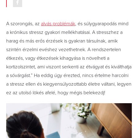
A szorongás, az
alvás problémák
, és súlygyarapodás mind
a krónikus stressz gyakori mellékhatásai. A stresszhez a
harag és más erős érzések is gyakran társulnak, amik
szintén érzelmi evéshez vezethetnek. A rendszertelen
étkezés, vagy étkezések kihagyása is növelheti a
kortizolszintet, ami viszont serkenti az étvágyat és kiválthatja
a sóvárgást.” Ha eddig úgy érezted, nincs értelme harcolni
a stressz ellen és kiegyensúlyozottabb életre váltani, legyen
ez az utolsó lökés afelé, hogy mégis belekezdj!