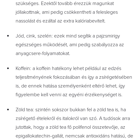
szükséges. Ezektől tovább érezzük magunkat
jóllakottnak, ami pedig csökkentheti a felesleges
nassolást és ezáltal az extra kalóriabevitelt.
Jód, cink, szelén: ezek mind segítik a pajzsmirigy
egészséges működését, ami pedig szabályozza az
anyagcsere-folyamatokat.
Koffein: a koffein hatékony lehet például az edzés
teljesítményének fokozásában és így a zsírégetésében
is, de ennek hatása személyenként eltérő lehet, így
figyelembe kell venni az egyéni érzékenységet is.
Zöld tea: szintén sokszor bukkan fel a zöld tea is, ha
zsírégető ételekről és italokról van szó. A tudósok arra
jutottak, hogy a zöld tea fő polifenol összetevője, az
e
pigallokatechin-gallát, nemcsak antioxidáns hatású, de