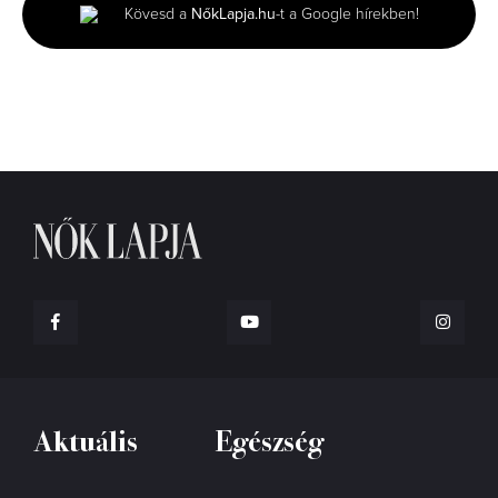
minute,
Kövesd a
NőkLapja.hu
-t a Google hírekben!
16
seconds
Aktuális
Egészség