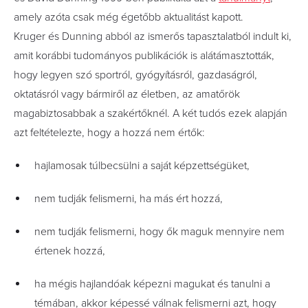
amely azóta csak még égetőbb aktualitást kapott.
Kruger és Dunning abból az ismerős tapasztalatból indult ki,
amit korábbi tudományos publikációk is alátámasztották,
hogy legyen szó sportról, gyógyításról, gazdaságról,
oktatásról vagy bármiről az életben, az amatőrök
magabiztosabbak a szakértőknél. A két tudós ezek alapján
azt feltételezte, hogy a hozzá nem értők:
hajlamosak túlbecsülni a saját képzettségüket,
nem tudják felismerni, ha más ért hozzá,
nem tudják felismerni, hogy ők maguk mennyire nem
értenek hozzá,
ha mégis hajlandóak képezni magukat és tanulni a
témában, akkor képessé válnak felismerni azt, hogy