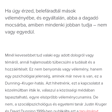
Ha úgy érzed, belefáradtál mások
véleményébe, és egyáltalán, abba a dagadó
mocsárba, amiben mindenki jobban tudja – nem
vagy egyedül.
Minél kevesebbet tud valaki egy adott dologról vagy
témáról, annál hajlamosabb túlbecsülni a tudását és a
hozzáértését. Ez nem benyomás vagy vélemény, hanem
egy pszichológiai jelenség, aminek már neve is van, ez a
Dunning–Kruger-hatás. Azt hihetnénk, ezt a kapcsolatot a
közelmúltban írták le, válaszul a közösségi médiában
tapasztalható, egyre elsöprőbb véleménycunamira. De
nem, a szociálpszichológus és egyetemi tanár Justin Kruger
és David Dunning 1999-ben publikálta azt a
tanulmányt
,