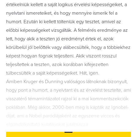
értékelniük kellett a saját logikus érvelési képességeiket, a
nyelvtani ismereteiket, és hogy mennyire ismerik fel a
humort. Ezután ki kellett tölteniük egy tesztet, amivel az
előbbi képességeket vizsgálták. A felmérés eredménye az
lett, hogy akik a teszten jó eredményt értek el, azok
körülbelül jól belőtték vagy alábecsülték, hogy a többiekhez
képest hogyan fognak teljesíteni. Akik viszont rosszul
teljesítettek a teszten, azok korábban kifejezetten
túlbecsülték a saját képességeiket. Hát, igen.
Amiben Kruger és Dunning valóságos látnoknak bizonyult,
hogy pont a humort, a nyelvtant és az érvelést tesztelte, ami
visszatérő témamintázatot rajzol ki a mai kommentszekciók
poklában. Még akkor, 2000-ben meg is kapták az Ignobel-
díjat, ami a Nobel paródiájaként az egyszerre vicces és
elgondolkodtató kutatásokat jutalmazza.