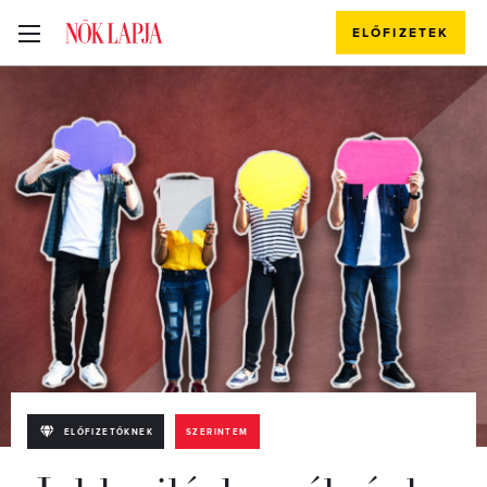
ELŐFIZETEK
ELŐFIZETŐKNEK
SZERINTEM