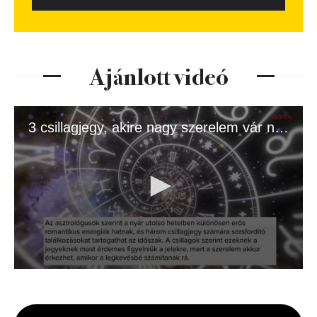
Ajánlott videó
3 csillagjegy, akire nagy szerelem vár nyáron
0
seconds
of
1