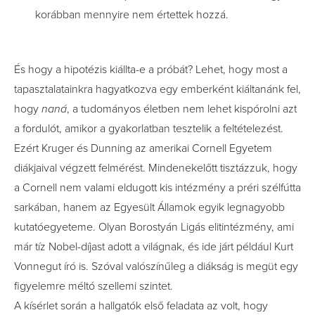
korábban mennyire nem értettek hozzá.
És hogy a hipotézis kiállta-e a próbát? Lehet, hogy most a
tapasztalatainkra hagyatkozva egy emberként kiáltanánk fel,
hogy
naná
, a tudományos életben nem lehet kispórolni azt
a fordulót, amikor a gyakorlatban tesztelik a feltételezést.
Ezért Kruger és Dunning az amerikai Cornell Egyetem
diákjaival végzett felmérést. Mindenekelőtt tisztázzuk, hogy
a Cornell nem valami eldugott kis intézmény a préri szélfútta
sarkában, hanem az Egyesült Államok egyik legnagyobb
kutatóegyeteme. Olyan Borostyán Ligás elitintézmény, ami
már tíz Nobel-díjast adott a világnak, és ide járt például Kurt
Vonnegut író is. Szóval valószínűleg a diákság is megüt egy
figyelemre méltó szellemi szintet.
A kísérlet során a hallgatók első feladata az volt, hogy