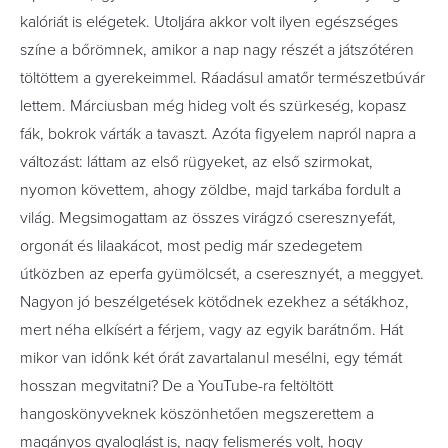
kalóriát is elégetek. Utoljára akkor volt ilyen egészséges
színe a bőrömnek, amikor a nap nagy részét a játszótéren
töltöttem a gyerekeimmel. Ráadásul amatőr természetbúvár
lettem. Márciusban még hideg volt és szürkeség, kopasz
fák, bokrok várták a tavaszt. Azóta figyelem napról napra a
változást: láttam az első rügyeket, az első szirmokat,
nyomon követtem, ahogy zöldbe, majd tarkába fordult a
világ. Megsimogattam az összes virágzó cseresznyefát,
orgonát és lilaakácot, most pedig már szedegetem
útközben az eperfa gyümölcsét, a cseresznyét, a meggyet.
Nagyon jó beszélgetések kötődnek ezekhez a sétákhoz,
mert néha elkísért a férjem, vagy az egyik barátnőm. Hát
mikor van időnk két órát zavartalanul mesélni, egy témát
hosszan megvitatni? De a YouTube-ra feltöltött
hangoskönyveknek köszönhetően megszerettem a
magányos gyaloglást is, nagy felismerés volt, hogy