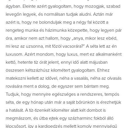
ágyban. Eleinte azért gyalogoltam, hogy mozogjak, szabad
levegőn legyek, és normálisan tudjak aludni. Aztán már
azért is, hogy ne bolonduljak meg a négy fal között a
rengeteg munka és házimunka közepette, hogy legyen pár
óra, amikor nem azt hallom, hogy „anya, mikor lesz ebéd,
mi lesz az uzsonna, mit főzöl vacsorára?” A séta lett az én
luxusom. Azért mondom, hogy luxus, mert ez alkalmanként
kettő, hetente tíz órát jelent, ennyi idő alatt májusban
összesen kétszázhúsz kilométert gyalogoltam. Ehhez
matekozni kellett az idővel, néha a vasalás, néha az olvasás
rovására ment a dolog, de egyszer sem bántam meg.
Tudjuk, hogy mennyire egészséges a rendszeres, tempós
séta, de egy hónap után már a saját bőrünkön is érezhetjük
a hatását. A tíz-tizenkét kilométer alatt két dombot is
megmászom, és útba ejtek egy százharminc fokból álló
lépcsősort, így a kardioedzés mellett komoly mennyiségű