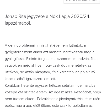
Jónap Rita jegyzete a Nők Lapja 2020/24.
lapszámából.
A gerincproblémáim miatt hat éve nem futhatok, a
gyógytornászom akkor azt mondta, barátkozzak meg a
gyaloglással. Eleinte forgattam a szemem, mondván, fiatal
vagyok én még ahhoz, hogy csak úgy meneteljek az
utcákon, de aztán rákaptam, és a karantén idején a futó
kapcsolatból igazi szerelem lett.
Korábban hetente egyszer-kétszer sétáltam, de március
közepe óta szintet léptem. Az egész azzal kezdődött, hogy
nem tudtam aludni. Felzaklatott a járványmizéria, és miután
egész nap a gép előtt ültem, este csak forgolódtam az