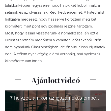
tulajdonképpen egyszerre hódolhatok két hobbimnak, a
sétának és az olvasásnak. Régi kedvencemet, A katedrálist
hallgatva megesett, hogy hazaérve köröztem még két
kilométert, mert pont egy izgalmas résznél tartottam.
Most, hogy lassan visszatérünk a normalitásba, én ezt a
luxust szeretném megőrizni a karantén időszakából. Idén
nem nyaralunk Olaszországban, de én virtuálisan eljuthatok
oda. A célom nyár végéig elérni Veronáig, ami nyolcszáz
kilométerre van innen.
Ajánlott videó
7 helyzet, amikor az igazán okos emberek butának tettetik magukat