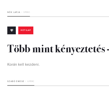
NŐK LAPJA
3 PERC
HETILAP
Több mint kényeztetés 
Korán kell kezdeni.
SZABÓ EMESE
6 PERC