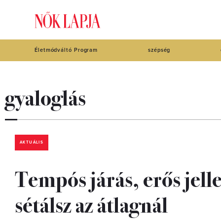
Életmódváltó Program
szépség
gyaloglás
AKTUÁLIS
Tempós járás, erős jell
sétálsz az átlagnál