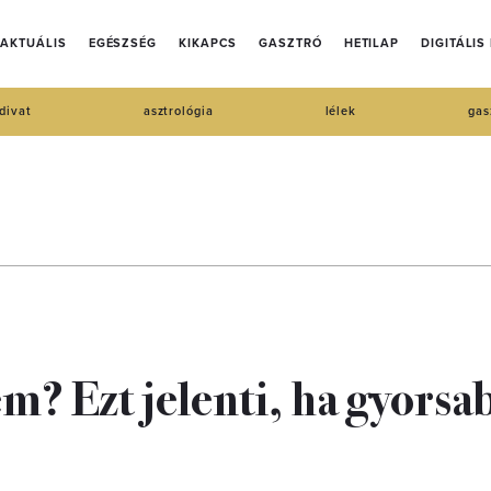
AKTUÁLIS
EGÉSZSÉG
KIKAPCS
GASZTRÓ
HETILAP
DIGITÁLIS
divat
asztrológia
lélek
gas
em? Ezt jelenti, ha gyors