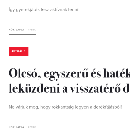
Így gyerekjáték lesz aktívnak lenni!
NŐK LAPJA
4 PERC
AKTUÁLIS
Olcsó, egyszerű és haté
leküzdeni a visszatérő 
Ne várjuk meg, hogy rokkantság legyen a derékfájásból!
NŐK LAPJA
4 PERC