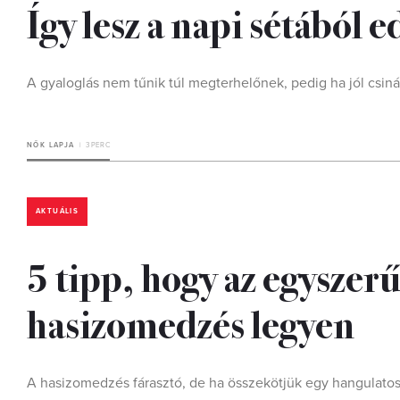
Így lesz a napi sétából 
A gyaloglás nem tűnik túl megterhelőnek, pedig ha jól csiná
NŐK LAPJA
3 PERC
AKTUÁLIS
5 tipp, hogy az egyszer
hasizomedzés legyen
A hasizomedzés fárasztó, de ha összekötjük egy hangulatos 