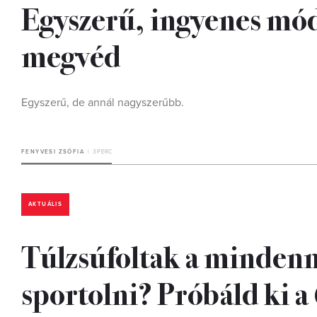
Egyszerű, ingyenes móds
megvéd
Egyszerű, de annál nagyszerűbb.
FENYVESI ZSÓFIA
3 PERC
AKTUÁLIS
Túlzsúfoltak a mindenn
sportolni? Próbáld ki a