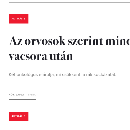
AKTUÁLIS
Az orvosok szerint min
vacsora után
Két onkológus elárulja, mi csökkenti a rák kockázatát.
NŐK LAPJA
3 PERC
AKTUÁLIS