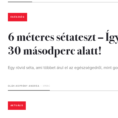
EGÉSZSÉG
6 méteres sétateszt – Íg
30 másodperc alatt!
Egy rövid séta, ami többet árul el az egészségedről, mint g
OLÁH-KOPPÁNY ANDREA
3 PERC
AKTUÁLIS