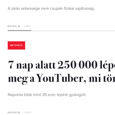
A járás sebessége nem csupán fizikai sajátosság.
KOCSIS M.
4 PERC
AKTUÁLIS
7 nap alatt 250 000 lép
meg a YouTuber, mi tört
Naponta több mint 35 ezer lépést gyalogolt.
KOCSIS M.
2 PERC