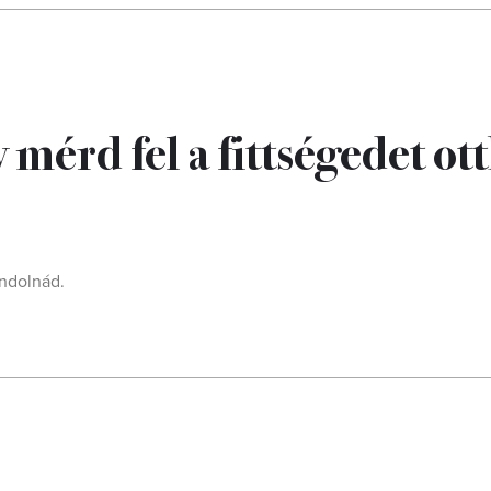
y mérd fel a fittségedet ot
ondolnád.