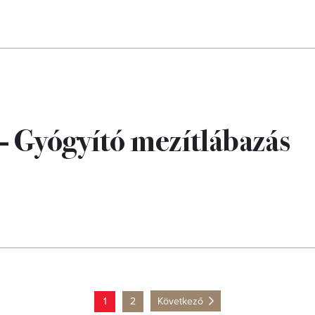
– Gyógyító mezítlábazás
1
2
Következő