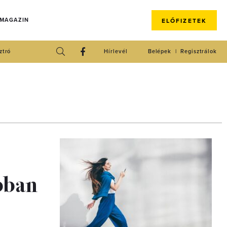
 MAGAZIN
ELŐFIZETEK
ztró
Hírlevél
Belépek
Regisztrálok
abban