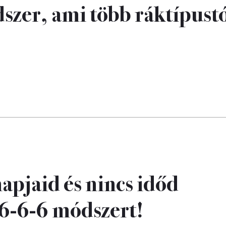
zer, ami több ráktípustó
apjaid és nincs időd
 6-6-6 módszert!