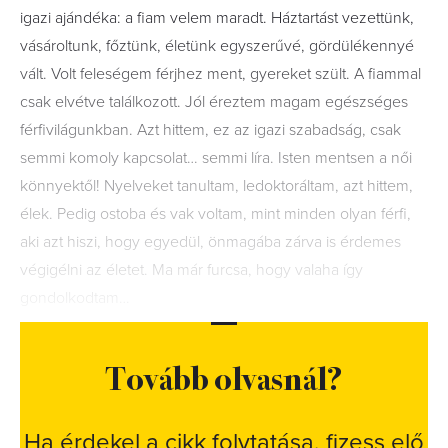
igazi ajándéka: a fiam velem maradt. Háztartást vezettünk,
vásároltunk, főztünk, életünk egyszerűvé, gördülékennyé
vált. Volt feleségem férjhez ment, gyereket szült. A fiammal
csak elvétve találkozott. Jól éreztem magam egészséges
férfivilágunkban. Azt hittem, ez az igazi szabadság, csak
semmi komoly kapcsolat… semmi líra. Isten mentsen a női
könnyektől! Nyelveket tanultam, ledoktoráltam, azt hittem,
élek. Pedig ostoba és vak voltam, mint minden olyan férfi,
aki azt hiszi, hogy egyedül, önmagába zárva is érdemes
végigélni az életet. Ma már furcsa, hogy valaha így
gondolkodtam…
Tovább olvasnál?
Ha érdekel a cikk folytatása, fizess elő