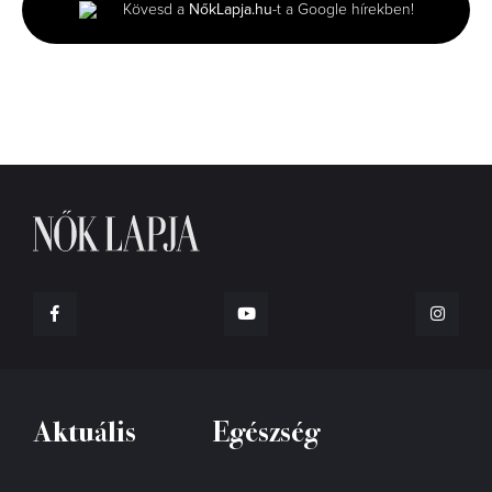
Kövesd a
NőkLapja.hu
-t a Google hírekben!
6
seconds
Aktuális
Egészség