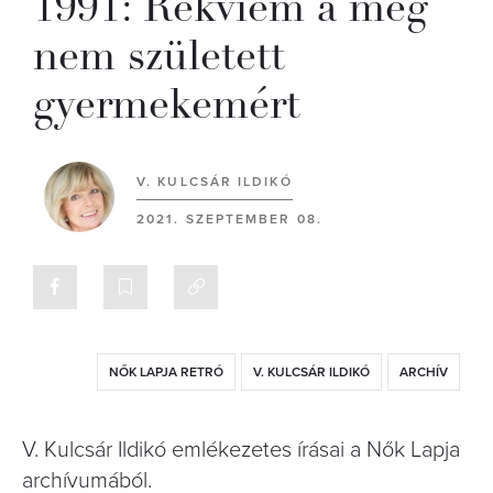
1991: Rekviem a meg
nem született
gyermekemért
V. KULCSÁR ILDIKÓ
2021. SZEPTEMBER 08.
NŐK LAPJA RETRÓ
V. KULCSÁR ILDIKÓ
ARCHÍV
V. Kulcsár Ildikó emlékezetes írásai a Nők Lapja
archívumából.