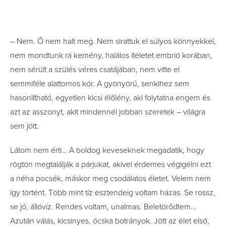
– Nem. Ő nem halt meg. Nem sirattuk el súlyos könnyekkel,
nem mondtunk rá kemény, halálos ítéletet embrió korában,
nem sérült a szülés véres csatájában, nem vitte el
semmiféle alattomos kór. A gyönyörű, senkihez sem
hasonlítható, egyetlen kicsi élőlény, aki folytatna engem és
azt az asszonyt, akit mindennél jobban szeretek – világra
sem jött.
Látom nem érti… A boldog keveseknek megadatik, hogy
rögtön megtalálják a párjukat, akivel érdemes végigélni ezt
a néha pocsék, máskor meg csodálatos életet. Velem nem
így történt. Több mint tíz esztendeig voltam házas. Se rossz,
se jó, állóvíz. Rendes voltam, unalmas. Beletörődtem…
Azután válás, kicsinyes, ócska botrányok. Jött az élet első,