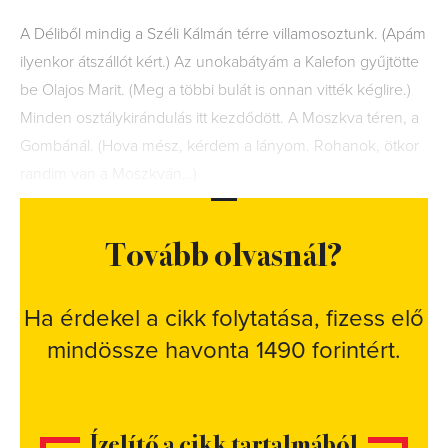
A Déliből mindig a Széli Kálmán térre villamosoztunk. (Apám
ilyenkor átszállót kért.) Az unokabátyám a Kalefon gyűjtötte
be Olajos Marit. (Meg a többi bulát is onnan vitték kéglire.)
Minden osztálykirándulás itt kezdődött. A Moszkva téren, a
Gombánál. (Hova mész, kérdem a lányom. Rohanok, ötkor
randim van a Moszkván…)
Tovább olvasnál?
Ha érdekel a cikk folytatása, fizess elő
mindössze havonta 1490 forintért.
Ízelítő a cikk tartalmából