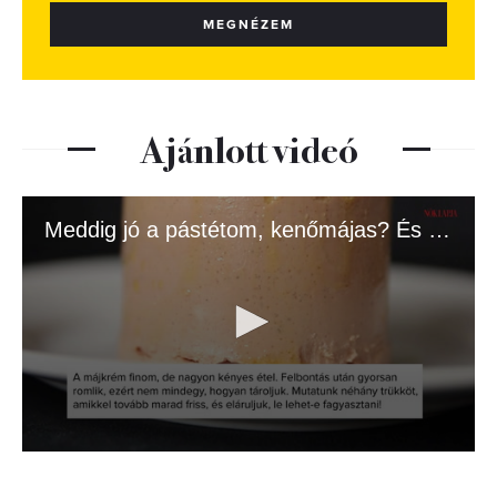
MEGNÉZEM
Ajánlott videó
Meddig jó a pástétom, kenőmájas? És hogy marad tovább friss?
0
seconds
of