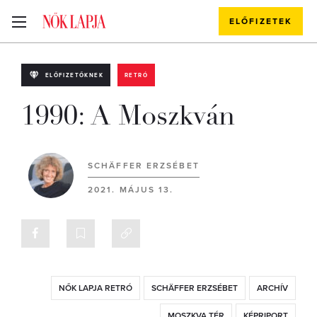
ELŐFIZETEK
ELŐFIZETŐKNEK
RETRÓ
1990: A Moszkván
SCHÄFFER ERZSÉBET
2021. MÁJUS 13.
NŐK LAPJA RETRÓ
SCHÄFFER ERZSÉBET
ARCHÍV
MOSZKVA TÉR
KÉPRIPORT