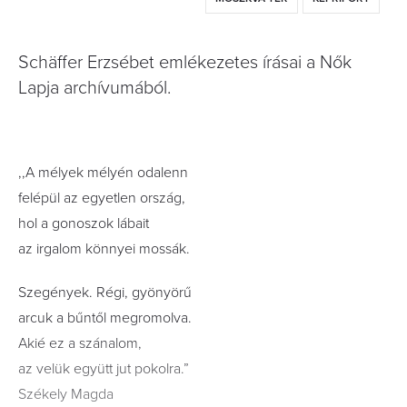
Schäffer Erzsébet emlékezetes írásai a Nők
Lapja archívumából.
,,A mélyek mélyén odalenn
felépül az egyetlen ország,
hol a gonoszok lábait
az irgalom könnyei mossák.
Szegények. Régi, gyönyörű
arcuk a bűntől megromolva.
Akié ez a szánalom,
az velük együtt jut pokolra.”
Székely Magda