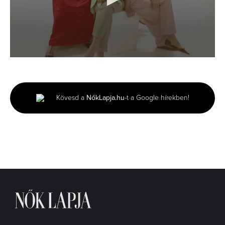
0
seconds
of
47
seconds
Kövesd a
NőkLapja.hu
-t a Google hírekben!