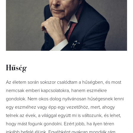
Hűség
Az életem során sokszor csalódtam a hűségben, és most
nemcsak emberi kapcsolatokra, hanem eszmékre
gondolok. Nem okos dolog nyilvánosan hűségesnek lenni
egy eszméhez vagy épp egy vezetőhöz, mert, ahogy
telnek az évek, a világgal együtt mi is változunk, és lehet,
hogy mást fogunk gondolni. Ezért jobb, ha ilyen téren
inkább befelé élünk. Egyébként gyakran mondják rám,