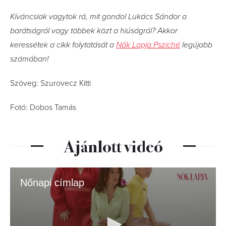
Kíváncsiak vagytok rá, mit gondol Lukács Sándor a
barátságról vagy többek közt a hiúságról? Akkor
keressétek a cikk folytatását a
Nők Lapja Psziché
legújabb
számában!
Szöveg: Szurovecz Kitti
Fotó: Dobos Tamás
Ajánlott videó
Nőnapi címlap