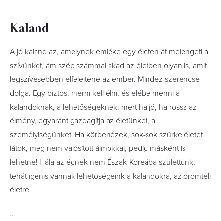
Kaland
A jó kaland az, amelynek emléke egy életen át melengeti a
szívünket, ám szép számmal akad az életben olyan is, amit
legszívesebben elfelejtene az ember. Mindez szerencse
dolga. Egy biztos: merni kell élni, és elébe menni a
kalandoknak, a lehetőségeknek, mert ha jó, ha rossz az
élmény, egyaránt gazdagítja az életünket, a
személyiségünket. Ha körbenézek, sok-sok szürke életet
látok, meg nem valósított álmokkal, pedig másként is
lehetne! Hála az égnek nem Észak-Koreába születtünk,
tehát igenis vannak lehetőségeink a kalandokra, az örömteli
életre.
…