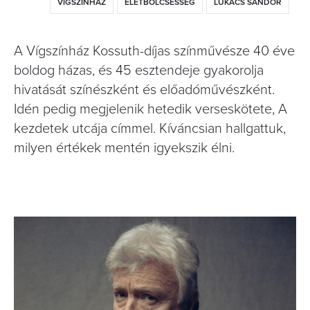
VÍGSZÍNHÁZ
ÉLETBÖLCSESSÉG
LUKÁCS SÁNDOR
A Vígszínház Kossuth-díjas színművésze 40 éve
boldog házas, és 45 esztendeje gyakorolja
hivatását színészként és előadóművészként.
Idén pedig megjelenik hetedik verseskötete, A
kezdetek utcája címmel. Kíváncsian hallgattuk,
milyen értékek mentén igyekszik élni.