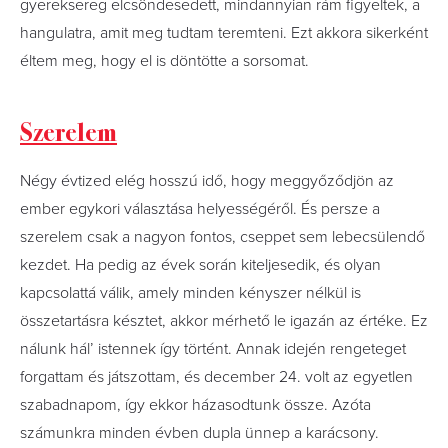
gyereksereg elcsöndesedett, mindannyian rám figyeltek, a
hangulatra, amit meg tudtam teremteni. Ezt akkora sikerként
éltem meg, hogy el is döntötte a sorsomat.
Szerelem
Négy évtized elég hosszú idő, hogy meggyőződjön az
ember egykori választása helyességéről. És persze a
szerelem csak a nagyon fontos, cseppet sem lebecsülendő
kezdet. Ha pedig az évek során kiteljesedik, és olyan
kapcsolattá válik, amely minden kényszer nélkül is
összetartásra késztet, akkor mérhető le igazán az értéke. Ez
nálunk hál’ istennek így történt. Annak idején rengeteget
forgattam és játszottam, és december 24. volt az egyetlen
szabadnapom, így ekkor házasodtunk össze. Azóta
számunkra minden évben dupla ünnep a karácsony.