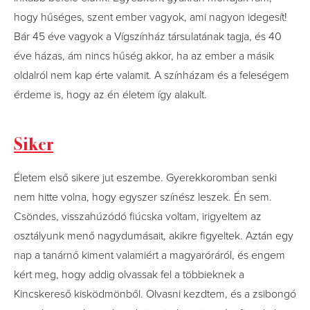
hogy hűséges, szent ember vagyok, ami nagyon idegesít!
Bár 45 éve vagyok a Vígszínház társulatának tagja, és 40
éve házas, ám nincs hűség akkor, ha az ember a másik
oldalról nem kap érte valamit. A színházam és a feleségem
érdeme is, hogy az én életem így alakult.
Siker
Életem első sikere jut eszembe. Gyerekkoromban senki
nem hitte volna, hogy egyszer színész leszek. Én sem.
Csöndes, visszahúzódó fiúcska voltam, irigyeltem az
osztályunk menő nagydumásait, akikre figyeltek. Aztán egy
nap a tanárnő kiment valamiért a magyaróráról, és engem
kért meg, hogy addig olvassak fel a többieknek a
Kincskereső kisködmönből. Olvasni kezdtem, és a zsibongó